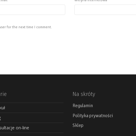
Email
Witryna internetowa
ser for the next time I comment.
rie
Na skróty
Regulamin
kuł
Polityka prywatności
g
Sklep
ultacje on-line