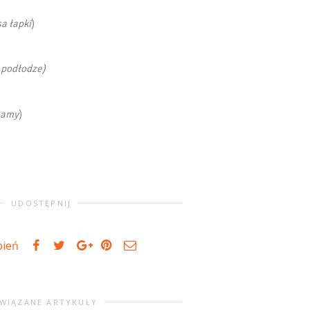
a łapki
)
 podłodze)
hamy
)
UDOSTĘPNIJ
bień
WIĄZANE ARTYKUŁY