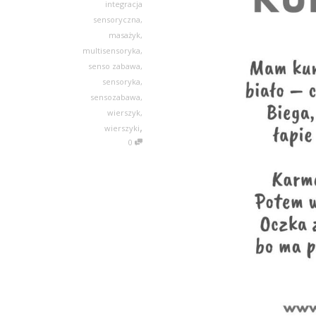
integracja
sensoryczna
,
masażyk
,
multisensoryka
,
senso zabawa
,
sensoryka
,
sensozabawa
,
wierszyk
,
,
wierszyki
0