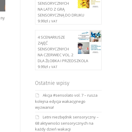
SENSORYCZNYCH
NA LATO Z GRĄ
SENSORYCZNĄ DO DRUKU
zny
9.99
zł
z VAT
4 SCENARIUSZE
ZAJĘĆ
SENSORYCZNYCH
NA CZERWIEC VOL. 2
DLA ŻŁOBKA I PRZEDSZKOLA
9.99
zł
z VAT
Ostatnie wpisy
Akcja #sensolato vol. 7 – rusza
kolejna edycja wakacyjnego
wyzwania!
Letni niezbędnik sensoryczny –
68 aktywności sensorycznych na
każdy dzień wakacji