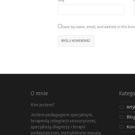
Imię
Save my name, email, and website in this brow
O mnie
Katego
Kim jestem?
Arty
Jestem pedagogiem specjalnym,
Blo
terapeutą integracji sensorycznej,
Kons
specjalistą diagnozy i terapii
pedagogicznej, instruktorem masażu