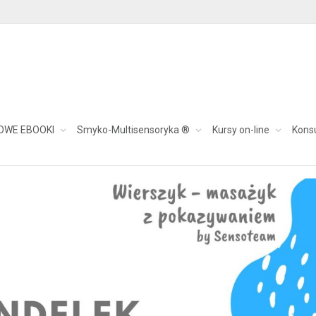
k – z pokazywaniem
OWE EBOOKI
Smyko-Multisensoryka ®
Kursy on-line
Kons