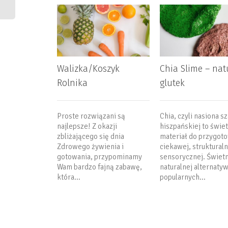
Walizka/Koszyk
Chia Slime – nat
Rolnika
glutek
Proste rozwiązani są
Chia, czyli nasiona sz
najlepsze! Z okazji
hiszpańskiej to świe
zbliżającego się dnia
materiał do przygot
Zdrowego żywienia i
ciekawej, struktural
gotowania, przypominamy
sensorycznej. Świetn
Wam bardzo fajną zabawę,
naturalnej alternatyw
która...
popularnych...