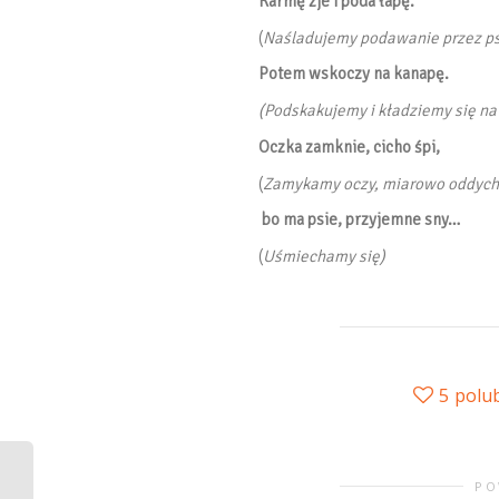
Karmę zje i poda łapę.
(
Naśladujemy podawanie przez ps
Potem wskoczy na kanapę.
(Podskakujemy i kładziemy się na
Oczka zamknie, cicho śpi,
(
Zamykamy oczy, miarowo oddyc
bo ma psie, przyjemne sny…
(
Uśmiechamy się)
5
polu
PO