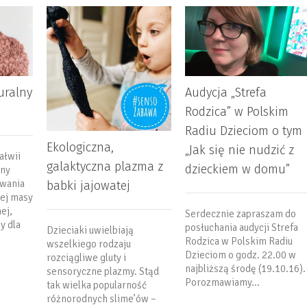
uralny
Audycja „Strefa
Rodzica” w Polskim
Radiu Dzieciom o tym
Ekologiczna,
„Jak się nie nudzić z
ałwii
galaktyczna plazma z
dzieckiem w domu”
tny
owania
babki jajowatej
nej masy
ej,
Serdecznie zapraszam do
y dla
posłuchania audycji Strefa
Dzieciaki uwielbiają
Rodzica w Polskim Radiu
wszelkiego rodzaju
Dzieciom o godz. 22.00 w
rozciągliwe gluty i
najbliższą środę (19.10.16).
sensoryczne plazmy. Stąd
Porozmawiamy...
tak wielka popularność
różnorodnych slime’ów –