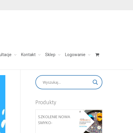
ultacje
Kontakt
Sklep
Logowanie
skontaktuj się:
aleksandra@charezinska.pl
Produkty
SZKOLENIE NOWA
SMYKO-