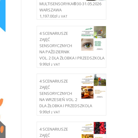
MULTISENSORYKA®30-31.05.2026
WARSZAWA
1,197.00
zł
z VAT
4 SCENARIUSZE
ZAJĘĆ
SENSORYCZNYCH
NA PAŹDZIERNIK
VOL. 2 DLA ŻŁOBKA I PRZEDSZKOLA
9.99
zł
z VAT
4 SCENARIUSZE
ZAJĘĆ
SENSORYCZNYCH
NA WRZESIEŃ VOL. 2
DLA ŻŁOBKA I PRZEDSZKOLA
9.99
zł
z VAT
4 SCENARIUSZE
ZAJĘĆ