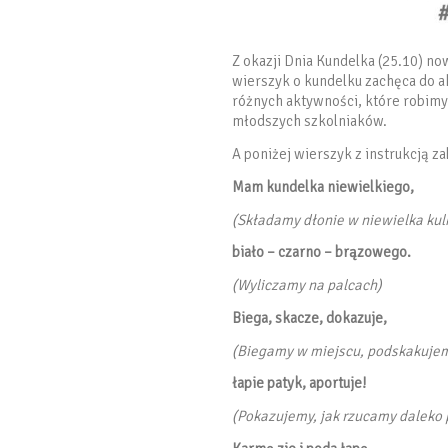
Z okazji Dnia Kundelka (25.10) n
wierszyk o kundelku zachęca do a
różnych aktywności, które robimy
młodszych szkolniaków.
A poniżej wierszyk z instrukcją z
Mam kundelka niewielkiego,
(Składamy dłonie w niewielka kul
biało – czarno – brązowego.
(Wyliczamy na palcach)
Biega, skacze, dokazuje,
(Biegamy w miejscu, podskakuje
łapie patyk, aportuje!
(Pokazujemy, jak rzucamy daleko 