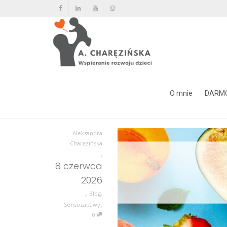
GRA LETNIE SMAKI
O mnie
DARM
Home
GRA LETNIE SMAKI
Aleksandra
Charęzińska
,
8 czerwca
2026
,
Blog
,
,
Sensozabawy
0