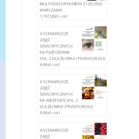
MULTISENSORYKA®30-31.05.2026
WARSZAWA
1,197.00
zł
z VAT
4 SCENARIUSZE
ZAJĘĆ
SENSORYCZNYCH
NA PAŹDZIERNIK
VOL. 2 DLA ŻŁOBKA I PRZEDSZKOLA
9.99
zł
z VAT
4 SCENARIUSZE
ZAJĘĆ
SENSORYCZNYCH
NA WRZESIEŃ VOL. 2
DLA ŻŁOBKA I PRZEDSZKOLA
9.99
zł
z VAT
4 SCENARIUSZE
ZAJĘĆ