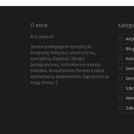
O mnie
Katego
Kim jestem?
Arty
Jestem pedagogiem specjalnym,
Blo
terapeutą integracji sensorycznej,
Kons
specjalistą diagnozy i terapii
pedagogicznej, instruktorem masażu
Sen
Shantala, konsultantem Memoli a także
wykładowcą akademickim. Zapraszam na
Sen
moją stronę :)
Szko
Wier
Zab