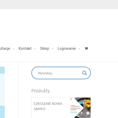
ultacje
Kontakt
Sklep
Logowanie
skontaktuj się:
aleksandra@charezinska.pl
Produkty
SZKOLENIE NOWA
SMYKO-