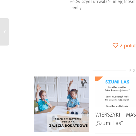
✅Ćwiczyc i utrwalać umiejętnośc
cechy
2
polu
PO
WIERSZYKI – MAS
„Szumi Las”