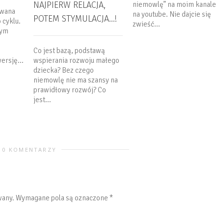
NAJPIERW RELACJA,
niemowlę” na moim kanale
owana
na youtube. Nie dajcie się
POTEM STYMULACJA…!
 cyklu.
zwieść...
nym
Co jest bazą, podstawą
wspierania rozwoju małego
ersję...
dziecka? Bez czego
niemowlę nie ma szansy na
prawidłowy rozwój? Co
jest...
0 KOMENTARZY
wany.
Wymagane pola są oznaczone
*