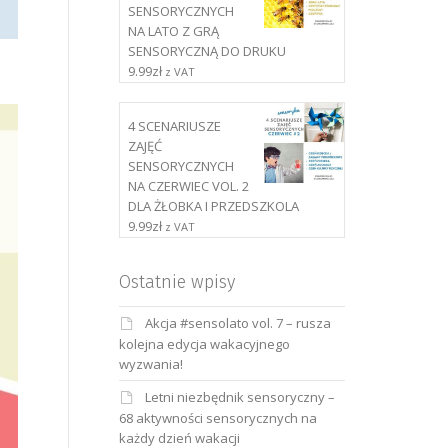
SENSORYCZNYCH
NA LATO Z GRĄ
SENSORYCZNĄ DO DRUKU
9.99
zł
z VAT
4 SCENARIUSZE
ZAJĘĆ
SENSORYCZNYCH
NA CZERWIEC VOL. 2
DLA ŻŁOBKA I PRZEDSZKOLA
9.99
zł
z VAT
Ostatnie wpisy
Akcja #sensolato vol. 7 – rusza
kolejna edycja wakacyjnego
wyzwania!
Letni niezbędnik sensoryczny –
68 aktywności sensorycznych na
każdy dzień wakacji