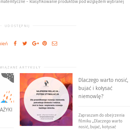
i matemtyczne – klasyfikowanie produktów pod względem wybranej
UDOSTĘPNIJ
bień
WIĄZANE ARTYKUŁY
Dlaczego warto nosić,
bujać i kołysać
niemowlę?
AŻYKI
Zapraszam do obejrzenia
filmiku „Dlaczego warto
nosić, bujać, kołysać