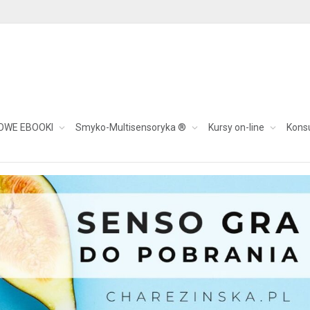
OWE EBOOKI
Smyko-Multisensoryka ®
Kursy on-line
Kons