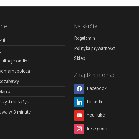
rie
Na skróty
Regulamin
kuł
Polityka prywatności
g
Sklep
ultacje on-line
somamapoleca
Znajdź mnie na:
sozabawy
Facebook
lenia
szyki masażyki
LinkedIn
awa w 3 minuty
YouTube
Instagram