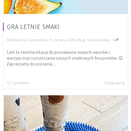
GRA LETNIE SMAKI
,
,
,
Aleksandra Charęzińska
8 czerwca 2026
Blog
,
Sensozabawy
0
Lato to świetna okazja do poznawania nowych owoców i
warzyw oraz rozszerzania naszych smakowych horyzontów. 😉
Zapraszamy do poznania...
2
polubień
Czytaj więcej