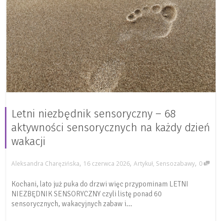
Letni niezbędnik sensoryczny – 68
aktywności sensorycznych na każdy dzień
wakacji
,
,
,
Aleksandra Charęzińska
16 czerwca 2026
Artykuł
,
Sensozabawy
0
Kochani, lato już puka do drzwi więc przypominam LETNI
NIEZBĘDNIK SENSORYCZNY czyli listę ponad 60
sensorycznych, wakacyjnych zabaw i...