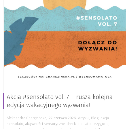
Akcja #sensolato vol. 7 – rusza kolejna
edycja wakacyjnego wyzwania!
,
,
Aleksandra Charęzińska
27 czerwca 2026
Artykuł
,
Blog
,
akcja
sensolato
,
aktywności sensoryczne
,
checklista
,
lato
,
przygoda
,