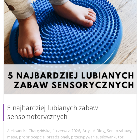
5 najbardziej lubianych zabaw
sensomotorycznych
,
,
Aleksandra Charęzińska
1 czerwca 2026
Artykuł
,
Blog
,
Sensozabawy
,
masa
,
propriocepcja
,
przedsionek
,
przesypywanie
,
silowanki
,
tor
,