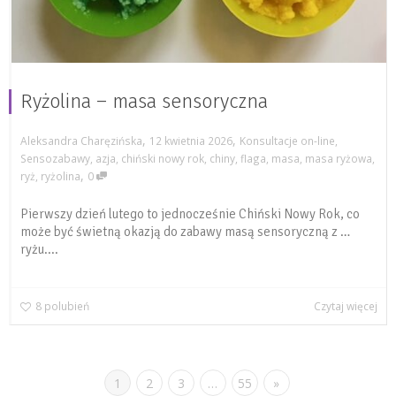
Ryżolina – masa sensoryczna
,
,
Aleksandra Charęzińska
12 kwietnia 2026
Konsultacje on-line
,
Sensozabawy
,
azja
,
chiński nowy rok
,
chiny
,
flaga
,
masa
,
masa ryżowa
,
,
ryż
,
ryżolina
0
Pierwszy dzień lutego to jednocześnie Chiński Nowy Rok, co
może być świetną okazją do zabawy masą sensoryczną z …
ryżu....
8
polubień
Czytaj więcej
1
2
3
…
55
»