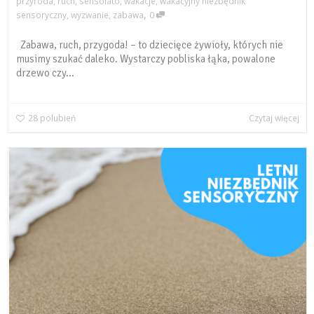
przyroda
,
ruch
,
sensolato
,
wakacje
,
wakacyjny niezbędnik
,
sensoryczny
,
wyzwanie
,
zabawa
0
Zabawa, ruch, przygoda! – to dziecięce żywioły, których nie
musimy szukać daleko. Wystarczy pobliska łąka, powalone
drzewo czy...
28
polubień
Czytaj więcej