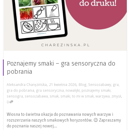
Poznajemy smaki – gra sensoryczna do
pobrania
,
,
Aleksandra Charęzińska
21 kwietnia 2026
Blog
,
Sensozabawy
,
gra
,
gra do pobrania
,
gra sensoryczna
,
nowalijki
,
poznajemy smaki
,
,
sensogra
,
sensozabawa
,
smak
,
smaki
,
to mi w smak
,
warzywa
,
zmysł
0
Wiosna to świetna okazja do poznawania nowych warzyw i
rozszerzania naszych smakowych horyzontów. 😉 Zapraszamy
do poznania naszej nowej...