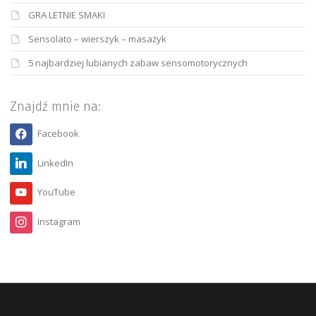
GRA LETNIE SMAKI
Sensolato – wierszyk – masażyk
5 najbardziej lubianych zabaw sensomotorycznych
Znajdź mnie na:
Facebook
LinkedIn
YouTube
Instagram