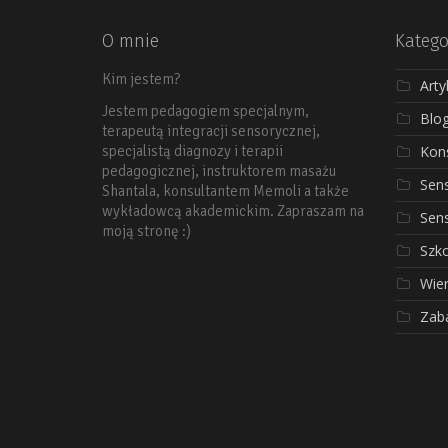
O mnie
Katego
Kim jestem?
Arty
Jestem pedagogiem specjalnym,
Blo
terapeutą integracji sensorycznej,
Kons
specjalistą diagnozy i terapii
pedagogicznej, instruktorem masażu
Sen
Shantala, konsultantem Memoli a także
wykładowcą akademickim. Zapraszam na
Sen
moją stronę :)
Szko
Wier
Zab