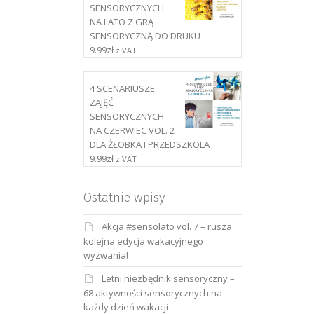
SENSORYCZNYCH
NA LATO Z GRĄ
SENSORYCZNĄ DO DRUKU
9.99
zł
z VAT
4 SCENARIUSZE
ZAJĘĆ
SENSORYCZNYCH
NA CZERWIEC VOL. 2
DLA ŻŁOBKA I PRZEDSZKOLA
9.99
zł
z VAT
Ostatnie wpisy
Akcja #sensolato vol. 7 – rusza
kolejna edycja wakacyjnego
wyzwania!
Letni niezbędnik sensoryczny –
68 aktywności sensorycznych na
każdy dzień wakacji