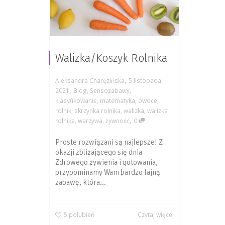
Walizka/Koszyk Rolnika
,
Aleksandra Charęzińska
5 listopada
,
2021
Blog
,
Sensozabawy
,
klasyfikowanie
,
matematyka
,
owoce
,
rolnik
,
skrzynka rolnika
,
walizka
,
walizka
,
rolnika
,
warzywa
,
żywność
0
Proste rozwiązani są najlepsze! Z
okazji zbliżającego się dnia
Zdrowego żywienia i gotowania,
przypominamy Wam bardzo fajną
zabawę, która...
5
polubień
Czytaj więcej