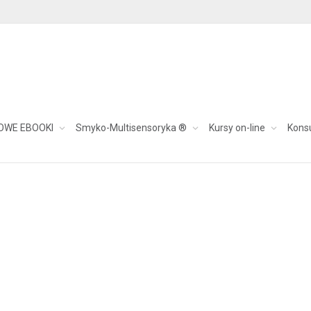
anie
OWE EBOOKI
Smyko-Multisensoryka ®
Kursy on-line
Kons