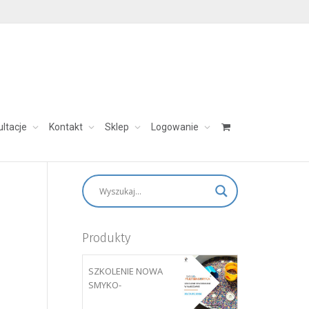
ultacje
Kontakt
Sklep
Logowanie
skontaktuj się:
aleksandra@charezinska.pl
Produkty
SZKOLENIE NOWA
SMYKO-