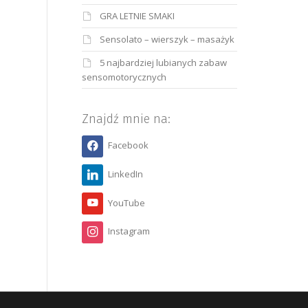
GRA LETNIE SMAKI
Sensolato – wierszyk – masażyk
5 najbardziej lubianych zabaw
sensomotorycznych
Znajdź mnie na:
Facebook
LinkedIn
YouTube
Instagram