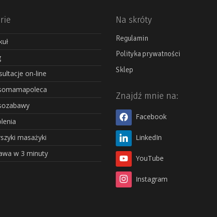
rie
Na skróty
Regulamin
kuł
Polityka prywatności
g
Sklep
ultacje on-line
somamapoleca
Znajdź mnie na:
sozabawy
Facebook
lenia
szyki masażyki
LinkedIn
awa w 3 minuty
YouTube
Instagram