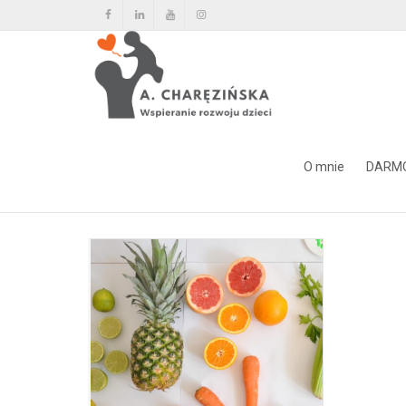
Tag Archiwum dla: klasyfikow
O mnie
DARM
Home
klasyfikowanie