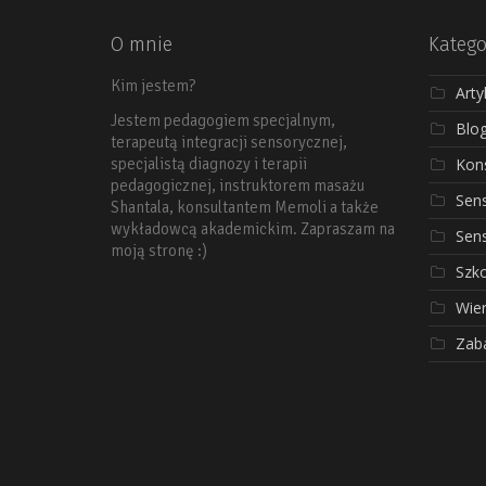
O mnie
Katego
Kim jestem?
Arty
Jestem pedagogiem specjalnym,
Blo
terapeutą integracji sensorycznej,
Kons
specjalistą diagnozy i terapii
pedagogicznej, instruktorem masażu
Sen
Shantala, konsultantem Memoli a także
wykładowcą akademickim. Zapraszam na
Sen
moją stronę :)
Szko
Wier
Zab