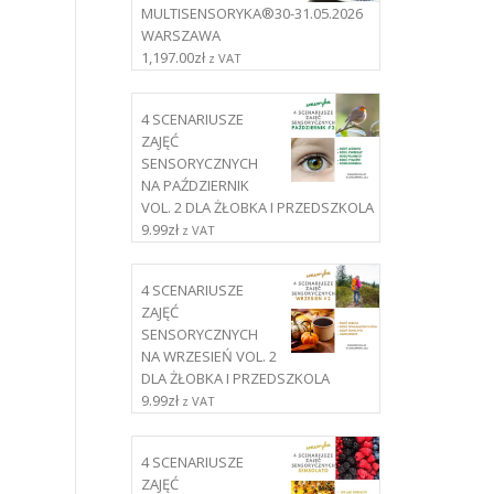
MULTISENSORYKA®30-31.05.2026
WARSZAWA
1,197.00
zł
z VAT
4 SCENARIUSZE
ZAJĘĆ
SENSORYCZNYCH
NA PAŹDZIERNIK
VOL. 2 DLA ŻŁOBKA I PRZEDSZKOLA
9.99
zł
z VAT
4 SCENARIUSZE
ZAJĘĆ
SENSORYCZNYCH
NA WRZESIEŃ VOL. 2
DLA ŻŁOBKA I PRZEDSZKOLA
9.99
zł
z VAT
4 SCENARIUSZE
ZAJĘĆ