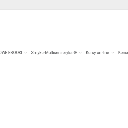
OWE EBOOKI
Smyko-Multisensoryka ®
Kursy on-line
Kons