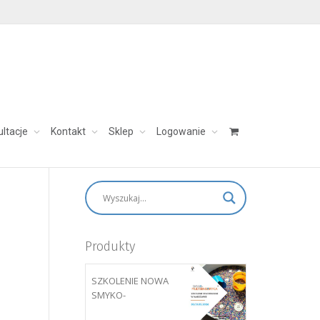
ultacje
Kontakt
Sklep
Logowanie
skontaktuj się:
aleksandra@charezinska.pl
Produkty
SZKOLENIE NOWA
SMYKO-