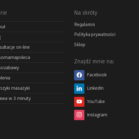
rie
Na skróty
Regulamin
kuł
Polityka prywatności
g
Sklep
ultacje on-line
somamapoleca
Znajdź mnie na:
sozabawy
Facebook
lenia
szyki masażyki
LinkedIn
awa w 3 minuty
YouTube
Instagram