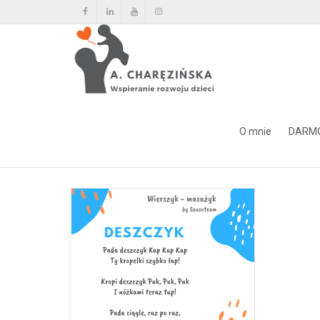
Tag Archiwum dla: deszcz
O mnie
DARM
Home
deszcz