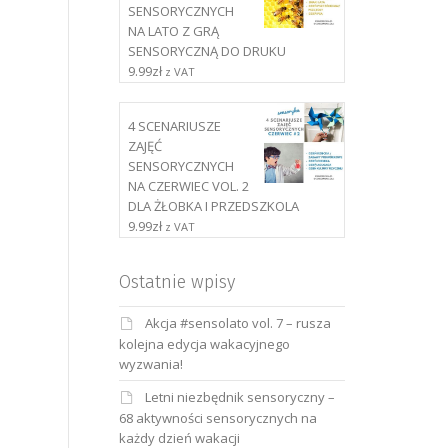
SENSORYCZNYCH
NA LATO Z GRĄ
SENSORYCZNĄ DO DRUKU
9.99
zł
z VAT
4 SCENARIUSZE
ZAJĘĆ
SENSORYCZNYCH
NA CZERWIEC VOL. 2
DLA ŻŁOBKA I PRZEDSZKOLA
9.99
zł
z VAT
Ostatnie wpisy
Akcja #sensolato vol. 7 – rusza
kolejna edycja wakacyjnego
wyzwania!
Letni niezbędnik sensoryczny –
68 aktywności sensorycznych na
każdy dzień wakacji