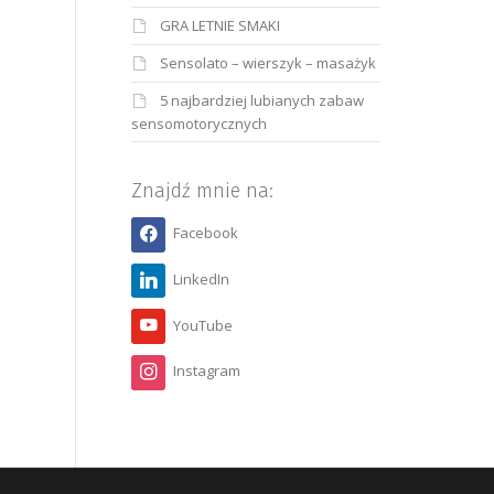
GRA LETNIE SMAKI
Sensolato – wierszyk – masażyk
5 najbardziej lubianych zabaw
sensomotorycznych
Znajdź mnie na:
Facebook
LinkedIn
YouTube
Instagram