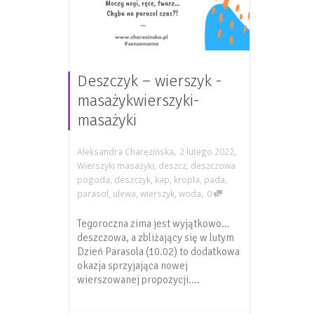
Deszczyk – wierszyk -
masażykwierszyki-
masażyki
,
,
Aleksandra Charęzińska
2 lutego 2022
Wierszyki masażyki
,
deszcz
,
deszczowa
pogoda
,
deszczyk
,
kap
,
kropla
,
pada
,
,
parasol
,
ulewa
,
wierszyk
,
woda
0
Tegoroczna zima jest wyjątkowo…
deszczowa, a zbliżający się w lutym
Dzień Parasola (10.02) to dodatkowa
okazja sprzyjająca nowej
wierszowanej propozycji....