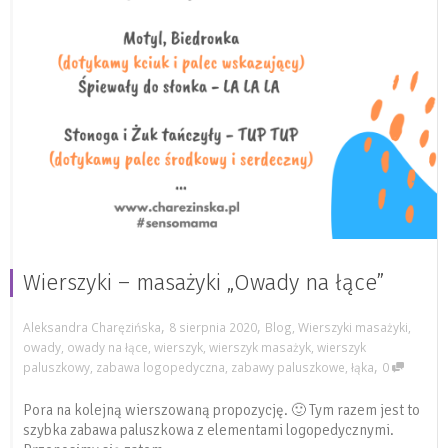
Wierszyki – masażyki „Owady na łące”
,
,
Aleksandra Charęzińska
8 sierpnia 2020
Blog
,
Wierszyki masażyki
,
owady
,
owady na łące
,
wierszyk
,
wierszyk masażyk
,
wierszyk
,
paluszkowy
,
zabawa logopedyczna
,
zabawy paluszkowe
,
łąka
0
Pora na kolejną wierszowaną propozycję. 🙂 Tym razem jest to
szybka zabawa paluszkowa z elementami logopedycznymi.