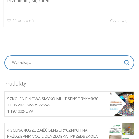
Przenosimy się zatem...
21
polubień
Czytaj więcej
Produkty
SZKOLENIE NOWA SMYKO-MULTISENSORYKA®30-
31.05.2026 WARSZAWA
1,197.00
zł
z VAT
4 SCENARIUSZE ZAJĘĆ SENSORYCZNYCH NA
PAŹDZIERNIK VOL. 2 DLA ŻŁOBKA I PRZEDSZKOLA