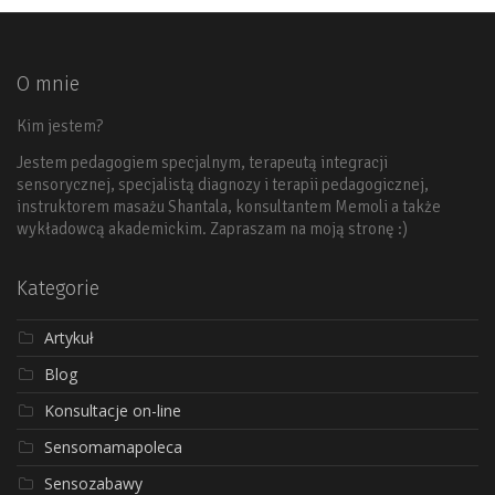
O mnie
Kim jestem?
Jestem pedagogiem specjalnym, terapeutą integracji
sensorycznej, specjalistą diagnozy i terapii pedagogicznej,
instruktorem masażu Shantala, konsultantem Memoli a także
wykładowcą akademickim. Zapraszam na moją stronę :)
Kategorie
Artykuł
Blog
Konsultacje on-line
Sensomamapoleca
Sensozabawy