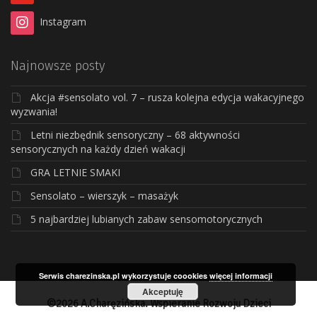
Instagram
Najnowsze posty
Akcja #sensolato vol. 7 – rusza kolejna edycja wakacyjnego
wyzwania!
Letni niezbędnik sensoryczny – 68 aktywności
sensorycznych na każdy dzień wakacji
GRA LETNIE SMAKI
Sensolato – wierszyk – masażyk
5 najbardziej lubianych zabaw sensomotorycznych
Serwis charezinska.pl wykorzystuje coookies
więcej informacji
Akceptuję
©2026 A.Charęzińska. Wspieranie Rozwoju Dzieci