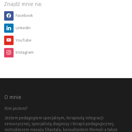
Znajdź mnie na:
Facebook
LinkedIn
YouTube
Instagram
O mnie
Kim jestem?
Jestem pedagogiem specjalnym, terapeutą integracji
sensorycznej, specjalistą diagnozy i terapii pedagogicznej,
instruktorem masażu Shantala, konsultantem Memoli a także