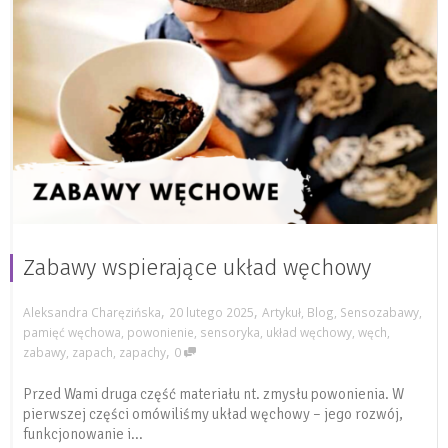
Zabawy wspierające układ węchowy
,
,
Aleksandra Charęzińska
20 lutego 2025
Artykuł
,
Blog
,
Sensozabawy
,
pamięć węchowa
,
powonienie
,
sensoryka
,
układ węchowy
,
węch
,
,
zabawy
,
zapach
,
zapachy
0
Przed Wami druga część materiału nt. zmysłu powonienia. W
pierwszej części omówiliśmy układ węchowy – jego rozwój,
funkcjonowanie i...