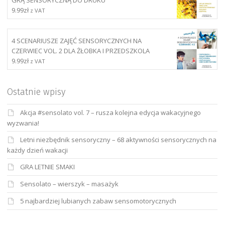
9.99
zł
z VAT
4 SCENARIUSZE ZAJĘĆ SENSORYCZNYCH NA
CZERWIEC VOL. 2 DLA ŻŁOBKA I PRZEDSZKOLA
9.99
zł
z VAT
Ostatnie wpisy
Akcja #sensolato vol. 7 – rusza kolejna edycja wakacyjnego
wyzwania!
Letni niezbędnik sensoryczny – 68 aktywności sensorycznych na
każdy dzień wakacji
GRA LETNIE SMAKI
Sensolato – wierszyk – masażyk
5 najbardziej lubianych zabaw sensomotorycznych