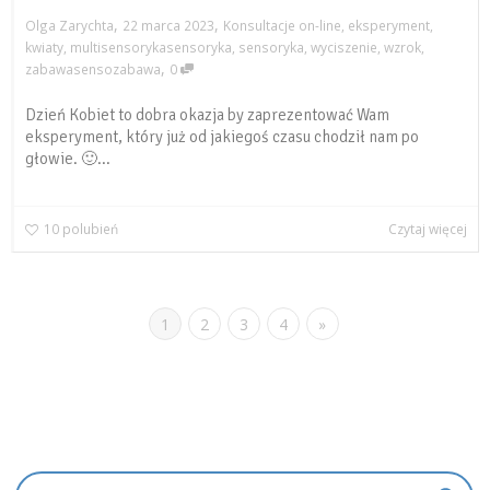
,
,
Olga Zarychta
22 marca 2023
Konsultacje on-line
,
eksperyment
,
kwiaty
,
multisensorykasensoryka
,
sensoryka
,
wyciszenie
,
wzrok
,
,
zabawasensozabawa
0
Dzień Kobiet to dobra okazja by zaprezentować Wam
eksperyment, który już od jakiegoś czasu chodził nam po
głowie. 🙂...
10
polubień
Czytaj więcej
1
2
3
4
»