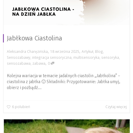
Jabłkowa Ciastolina
,
,
Aleksandra Charęzińska
18 września 2025
Artykuł
,
Blog
,
Sensozabawy
,
integracja sensoryczna
,
multisensoryka
,
sensoryka
,
,
sensozabawa
,
zabawa
0
Kolejna wariacja w temacie jadalnych ciastolin „Jabłkolina” –
ciastolina z jabłka 🙂 Składniki: Przygotowanie: Jabłka umyj,
obierz i pozbądź...
6
polubień
Czytaj więcej