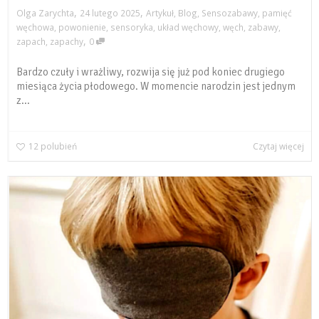
,
,
Olga Zarychta
24 lutego 2025
Artykuł
,
Blog
,
Sensozabawy
,
pamięć
węchowa
,
powonienie
,
sensoryka
,
układ węchowy
,
węch
,
zabawy
,
,
zapach
,
zapachy
0
Bardzo czuły i wrażliwy, rozwija się już pod koniec drugiego
miesiąca życia płodowego. W momencie narodzin jest jednym
z...
12
polubień
Czytaj więcej