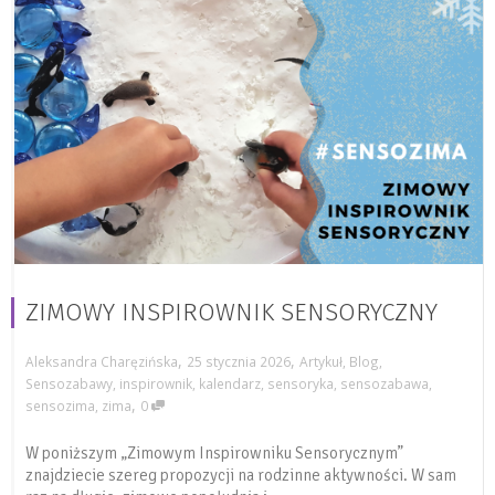
ZIMOWY INSPIROWNIK SENSORYCZNY
,
,
Aleksandra Charęzińska
25 stycznia 2026
Artykuł
,
Blog
,
Sensozabawy
,
inspirownik
,
kalendarz
,
sensoryka
,
sensozabawa
,
,
sensozima
,
zima
0
W poniższym „Zimowym Inspirowniku Sensorycznym”
znajdziecie szereg propozycji na rodzinne aktywności. W sam