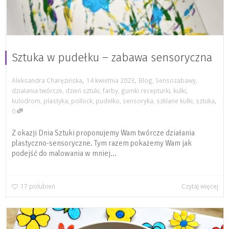
Sztuka w pudełku – zabawa sensoryczna
,
,
Aleksandra Charęzińska
14 kwietnia 2023
Blog
,
Sensozabawy
,
działania twórcze
,
dzień sztuki
,
farby
,
gumki recepturki
,
kulki
,
,
kulodrom
,
plastyka
,
pollock
,
pudełko
,
sensoryka
,
szklane kulki
,
sztuka
0
Z okazji Dnia Sztuki proponujemy Wam twórcze działania
plastyczno-sensoryczne. Tym razem pokażemy Wam jak
podejść do malowania w mniej...
17
polubień
Czytaj więcej