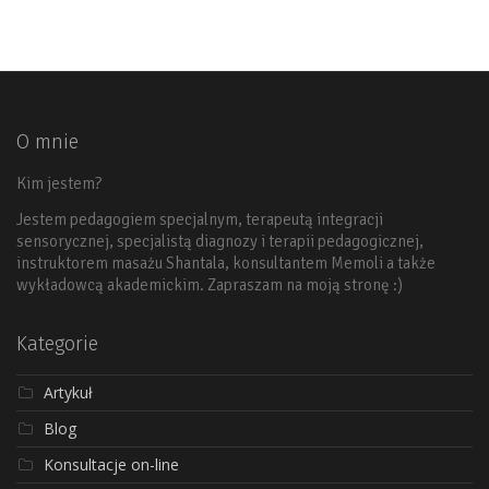
O mnie
Kim jestem?
Jestem pedagogiem specjalnym, terapeutą integracji
sensorycznej, specjalistą diagnozy i terapii pedagogicznej,
instruktorem masażu Shantala, konsultantem Memoli a także
wykładowcą akademickim. Zapraszam na moją stronę :)
Kategorie
Artykuł
Blog
Konsultacje on-line