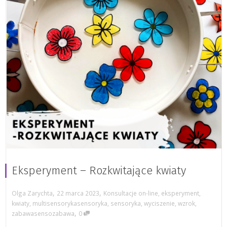
Eksperyment – Rozkwitające kwiaty
,
,
Olga Zarychta
22 marca 2023
Konsultacje on-line
,
eksperyment
,
kwiaty
,
multisensorykasensoryka
,
sensoryka
,
wyciszenie
,
wzrok
,
,
zabawasensozabawa
0