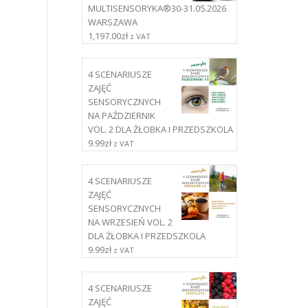
MULTISENSORYKA®30-31.05.2026
WARSZAWA
1,197.00
zł
z VAT
4 SCENARIUSZE
ZAJĘĆ
SENSORYCZNYCH
NA PAŹDZIERNIK
VOL. 2 DLA ŻŁOBKA I PRZEDSZKOLA
9.99
zł
z VAT
4 SCENARIUSZE
ZAJĘĆ
SENSORYCZNYCH
NA WRZESIEŃ VOL. 2
DLA ŻŁOBKA I PRZEDSZKOLA
9.99
zł
z VAT
4 SCENARIUSZE
ZAJĘĆ