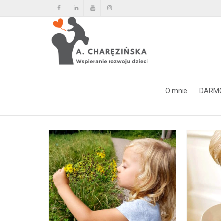
Tag Archiwum dla: powonieni
O mnie
DARM
Home
powonienie