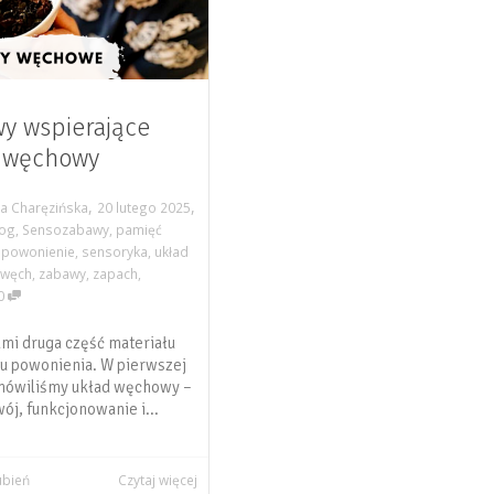
y wspierające
 węchowy
,
,
a Charęzińska
20 lutego 2025
log
,
Sensozabawy
,
pamięć
,
powonienie
,
sensoryka
,
układ
,
węch
,
zabawy
,
zapach
,
0
mi druga część materiału
łu powonienia. W pierwszej
mówiliśmy układ węchowy –
ój, funkcjonowanie i...
ubień
Czytaj więcej