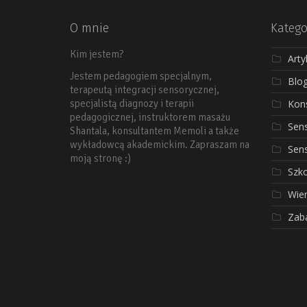
O mnie
Katego
Kim jestem?
Arty
Jestem pedagogiem specjalnym,
Blo
terapeutą integracji sensorycznej,
Kons
specjalistą diagnozy i terapii
pedagogicznej, instruktorem masażu
Sen
Shantala, konsultantem Memoli a także
wykładowcą akademickim. Zapraszam na
Sen
moją stronę :)
Szko
Wier
Zab