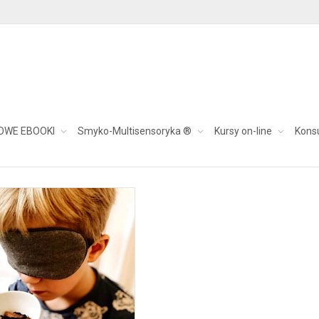
e
OWE EBOOKI
Smyko-Multisensoryka ®
Kursy on-line
Kons