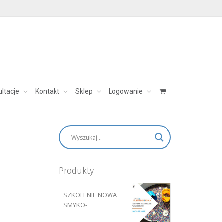
ultacje
Kontakt
Sklep
Logowanie
skontaktuj się:
aleksandra@charezinska.pl
Produkty
SZKOLENIE NOWA
SMYKO-