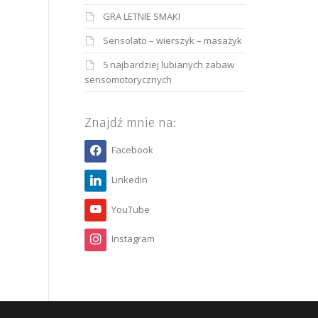
GRA LETNIE SMAKI
Sensolato – wierszyk – masażyk
5 najbardziej lubianych zabaw
sensomotorycznych
Znajdź mnie na:
Facebook
LinkedIn
YouTube
Instagram