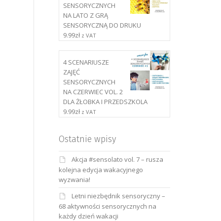
SENSORYCZNYCH
NA LATO Z GRĄ
SENSORYCZNĄ DO DRUKU
9.99
zł
z VAT
4 SCENARIUSZE
ZAJĘĆ
SENSORYCZNYCH
NA CZERWIEC VOL. 2
DLA ŻŁOBKA I PRZEDSZKOLA
9.99
zł
z VAT
Ostatnie wpisy
Akcja #sensolato vol. 7 – rusza
kolejna edycja wakacyjnego
wyzwania!
Letni niezbędnik sensoryczny –
68 aktywności sensorycznych na
każdy dzień wakacji