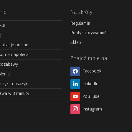
rie
Na skróty
Regulamin
kuł
Polityka prywatności
g
Sklep
ultacje on-line
somamapoleca
Znajdź mnie na:
sozabawy
Facebook
lenia
szyki masażyki
LinkedIn
awa w 3 minuty
YouTube
Instagram