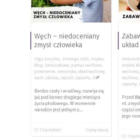
Węch – niedoceniany
Zabaw
zmysł człowieka
układ
,
,
Olga Zarychta
24 lutego 2025
Artykuł
,
Aleksandr
Blog
,
Sensozabawy
,
pamięć węchowa
,
Artykuł
,
B
powonienie
,
sensoryka
,
układ węchowy
,
węchowa
,
węch
,
zabawy
,
zapach
,
zapachy
0
węchowy
,
zapachy
Bardzo czuły i wrażliwy, rozwija się
już pod koniec drugiego miesiąca
Przed Wa
życia płodowego. W momencie
nt. zmys
narodzin jest jednym z...
części o
jego rozw
12
polubień
Czytaj więcej
13
pol