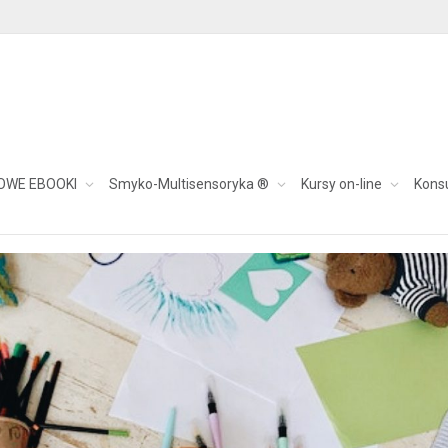
ie zabawek/pokoju
OWE EBOOKI
Smyko-Multisensoryka ®
Kursy on-line
Kons