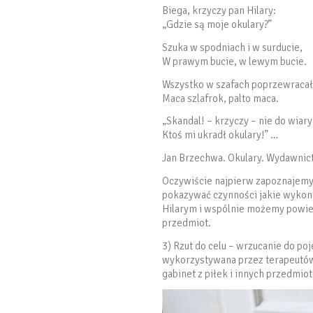
Biega, krzyczy pan Hilary:
„Gdzie są moje okulary?”
Szuka w spodniach i w surducie,
W prawym bucie, w lewym bucie.
Wszystko w szafach poprzewracał
Maca szlafrok, palto maca.
„Skandal! – krzyczy – nie do wiary
Ktoś mi ukradł okulary!” …
Jan Brzechwa. Okulary. Wydawnict
Oczywiście najpierw zapoznajemy 
pokazywać czynności jakie wykonu
Hilarym i wspólnie możemy powied
przedmiot.
3) Rzut do celu – wrzucanie do po
wykorzystywana przez terapeutów 
gabinet z piłek i innych przedmi