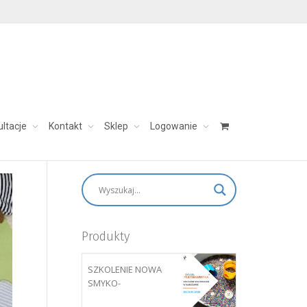
ultacje
Kontakt
Sklep
Logowanie
skontaktuj się:
aleksandra@charezinska.pl
Produkty
SZKOLENIE NOWA
SMYKO-