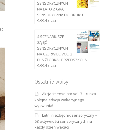
SENSORYCZNYCH
NA LATO Z GRĄ
SENSORYCZNĄ DO DRUKU
.
9.99
zł
z VAT
eci
4 SCENARIUSZE
ZAJĘĆ
SENSORYCZNYCH
NA CZERWIEC VOL. 2
DLA ŻŁOBKA I PRZEDSZKOLA
9.99
zł
z VAT
Ostatnie wpisy
Akcja #sensolato vol. 7 – rusza
kolejna edycja wakacyjnego
wyzwania!
Letni niezbędnik sensoryczny –
68 aktywności sensorycznych na
każdy dzień wakacji