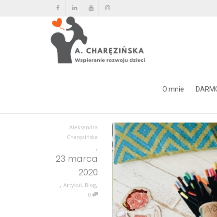
Zabawy ułatwiające sprzątan
O mnie
DARM
Home
Zabawy ułatwiające sprzątanie zabawek/pokoju
Aleksandra
Charęzińska
,
23 marca
2020
,
,
Artykuł
,
Blog
0