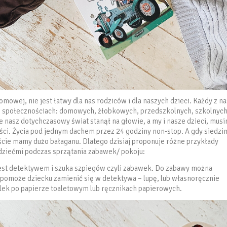
wej, nie jest łatwy dla nas rodziców i dla naszych dzieci. Każdy z na
 społecznościach: domowych, żłobkowych, przedszkolnych, szkolnyc
asz dotychczasowy świat stanął na głowie, a my i nasze dzieci, mus
ści. Życia pod jednym dachem przez 24 godziny non-stop. A gdy siedzi
ście mamy dużo bałaganu. Dlatego dzisiaj proponuje różne przykłady
dziećmi podczas sprzątania zabawek/ pokoju:
jest detektywem i szuka szpiegów czyli zabawek. Do zabawy można
 pomoże dziecku zamienić się w detektywa – lupę, lub własnoręcznie
olek po papierze toaletowym lub ręcznikach papierowych.