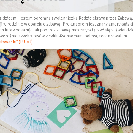
y z dziećmi, jestem ogromną zwolenniczką Rodzicielstwa przez Zabawę
cji w rodzinie w oparciu o zabawę. Prekursorem jest znany amerykański
n który pokazuje jak poprzez zabawę możemy włączyć się w świat dzi
z wcześniejszych wpisów z cyklu #sensomamapoleca, recenzowałam
iłowanki” (TUTAJ).