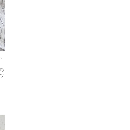
s
h
imy
my