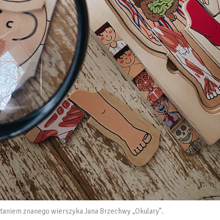
staniem znanego wierszyka Jana Brzechwy „Okulary”.