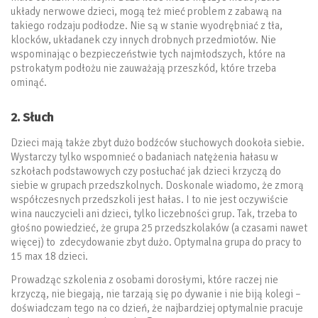
układy nerwowe dzieci, mogą też mieć problem z zabawą na
takiego rodzaju podłodze. Nie są w stanie wyodrębniać z tła,
klocków, układanek czy innych drobnych przedmiotów. Nie
wspominając o bezpieczeństwie tych najmłodszych, które na
pstrokatym podłożu nie zauważają przeszkód, które trzeba
ominąć.
2. Słuch
Dzieci mają także zbyt dużo bodźców słuchowych dookoła siebie.
Wystarczy tylko wspomnieć o badaniach natężenia hałasu w
szkołach podstawowych czy posłuchać jak dzieci krzyczą do
siebie w grupach przedszkolnych. Doskonale wiadomo, że zmorą
współczesnych przedszkoli jest hałas. I to nie jest oczywiście
wina nauczycieli ani dzieci, tylko liczebności grup. Tak, trzeba to
głośno powiedzieć, że grupa 25 przedszkolaków (a czasami nawet
więcej) to zdecydowanie zbyt dużo. Optymalna grupa do pracy to
15 max 18 dzieci.
Prowadząc szkolenia z osobami dorosłymi, które raczej nie
krzyczą, nie biegają, nie tarzają się po dywanie i nie biją kolegi –
doświadczam tego na co dzień, że najbardziej optymalnie pracuje