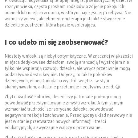
Prowadząc indywidulaną terapię integracji sensorycznej dzieci w
różnym wieku, często prosiłam rodziców o zdjęcie pokoju ich
pociech lub miejsca w domu, w którym najczęściej przebywa. Nie
wiem czy wiecie, ale elementem terapii jest także stworzenie
dziecku przestrzeni, która będzie wspierająca.
I co udało mi się zaobserwować?
Niestety wnioski są niebyt optymistyczne. W znacznej większości
miejsca dedykowane dzieciom, swoją aranżacją i wystrojem nie
tylko nie wspierają rozwoju dziecka, ale wręcz przeciwnie mogą
oddziaływać destrukcyjnie. Dotyczy, to także pokoików
dziecięcych, chociaż moda na wystrój wnętrza w stylu
skandynawskim, aktualnie przełamuje negatywny trend. 😉
Zbyt duża ilość kolorów, deseni czy pstrokate podłogi mogą
powodować przestymulowanie zmysłu wzroku. A tym samym
wzmacniać trudności sensoryczne dziecka, powodować
negatywne reakcje i zachowania. Przeciążony układ nerwowy nie
jest w stanie przetwarzać nowych informacji i treści
edukacyjnych, a zwyczajnie walczy o przetrwanie.
Zbyt duża ilość dzieci w grupach, często stłoczona w salach o