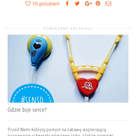
10
polubień
POWIĄZANE ARTYKUŁY
Gdzie bije serce?
Przed Wami kolejny pomysł na zabawę wspierającą
poznawanie schematu własnego ciała, a także najmniej