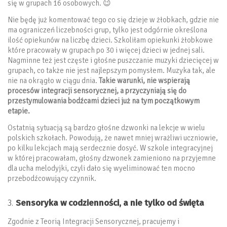
się w grupach 16 osobowych. 😉
Nie będę już komentować tego co się dzieje w żłobkach, gdzie nie
ma ograniczeń liczebności grup, tylko jest odgórnie określona
ilość opiekunów na liczbę dzieci. Szkoliłam opiekunki żłobkowe
które pracowały w grupach po 30 i więcej dzieci w jednej sali.
Nagminne też jest częste i głośne puszczanie muzyki dziecięcej w
grupach, co także nie jest najlepszym pomysłem. Muzyka tak, ale
nie na okrągło w ciągu dnia.
Takie warunki, nie wspierają
procesów integracji sensorycznej, a przyczyniają się do
przestymulowania bodźcami dzieci już na tym początkowym
etapie.
Ostatnią sytuacją są bardzo głośne dzwonki na lekcje w wielu
polskich szkołach. Powodują, że nawet mniej wrażliwi uczniowie,
po kilku lekcjach mają serdecznie dosyć. W szkole integracyjnej
w której pracowałam, głośny dzwonek zamieniono na przyjemne
dla ucha melodyjki, czyli dało się wyeliminować ten mocno
przebodźcowujący czynnik.
3.
Sensoryka w codzienności, a nie tylko od święta
Zgodnie z Teorią Integracji Sensorycznej, pracujemy i