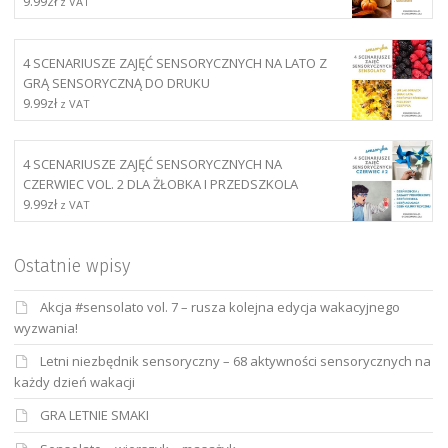
9.99
zł
z VAT
4 SCENARIUSZE ZAJĘĆ SENSORYCZNYCH NA LATO Z
GRĄ SENSORYCZNĄ DO DRUKU
9.99
zł
z VAT
4 SCENARIUSZE ZAJĘĆ SENSORYCZNYCH NA
CZERWIEC VOL. 2 DLA ŻŁOBKA I PRZEDSZKOLA
9.99
zł
z VAT
Ostatnie wpisy
Akcja #sensolato vol. 7 – rusza kolejna edycja wakacyjnego
wyzwania!
Letni niezbędnik sensoryczny – 68 aktywności sensorycznych na
każdy dzień wakacji
GRA LETNIE SMAKI