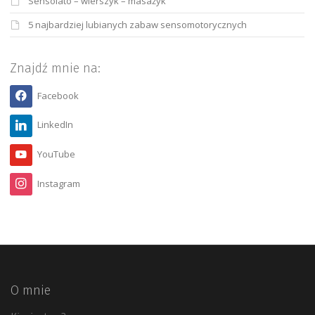
Sensolato – wierszyk – masażyk
5 najbardziej lubianych zabaw sensomotorycznych
Znajdź mnie na:
Facebook
LinkedIn
YouTube
Instagram
O mnie