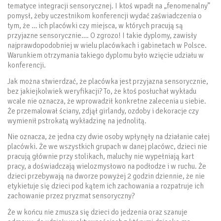
tematyce integracji sensorycznej. I ktoś wpadł na „fenomenalny”
pomysł, żeby uczestnikom konferencji wydać zaświadczenia o
tym, że … ich placówki czy miejsca, w których pracują są
przyjazne sensorycznie…. O zgrozo! I takie dyplomy, zawisły
najprawdopodobniej w wielu placówkach i gabinetach w Polsce.
Warunkiem otrzymania takiego dyplomu było wzięcie udziału w
konferencji.
Jak można stwierdzać, że placówka jest przyjazna sensorycznie,
bez jakiejkolwiek weryfikacji? To, że ktoś posłuchał wykładu
wcale nie oznacza, że wprowadził konkretne zalecenia u siebie.
Że przemalował ściany, zdjął girlandy, ozdoby i dekoracje czy
wymienił pstrokatą wykładzinę na jednolitą.
Nie oznacza, że jedna czy dwie osoby wpłynęły na działanie całej
placówki. Że we wszystkich grupach w danej placówc, dzieci nie
pracują głównie przy stolikach, maluchy nie wypełniają kart
pracy, a doświadczają wielozmysłowo na podłodze i w ruchu. Że
dzieci przebywają na dworze powyżej 2 godzin dziennie, że nie
etykietuje się dzieci pod kątem ich zachowania a rozpatruje ich
zachowanie przez pryzmat sensoryczny?
Że w końcu nie zmusza się dzieci do jedzenia oraz szanuje