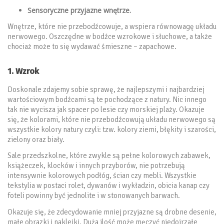
Sensoryczne przyjazne wnętrze.
Wnętrze, które nie przebodźcowuje, a wspiera równowagę układu
nerwowego. Oszczędne w bodźce wzrokowe i słuchowe, a także
chociaż może to się wydawać śmieszne – zapachowe.
1. Wzrok
Doskonale zdajemy sobie sprawę, że najlepszymi i najbardziej
wartościowym bodźcami są te pochodzące z natury. Nic innego
tak nie wycisza jak spacer po lesie czy morskiej plaży. Okazuje
się, że kolorami, które nie przebodźcowują układu nerwowego są
wszystkie kolory natury czyli: tzw. kolory ziemi, błękity i szarości,
zielony oraz biały.
Sale przedszkolne, które zwykle są pełne kolorowych zabawek,
książeczek, klocków i innych przyborów, nie potrzebują
intensywnie kolorowych podłóg, ścian czy mebli. Wszystkie
tekstylia w postaci rolet, dywanów i wykładzin, obicia kanap czy
foteli powinny być jednolite i w stonowanych barwach.
Okazuje się, że zdecydowanie mniej przyjazne są drobne desenie,
małe obrazki i naklejki. Duża ilość może męczyć niedojrzałe