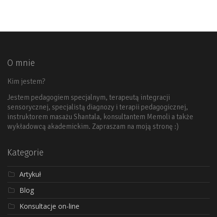
O mnie
Kim jestem?
Jestem pedagogiem specjalnym, terapeutą integracji
sensorycznej, specjalistą diagnozy i terapii pedagogicznej,
instruktorem masażu Shantala, konsultantem Memoli a także
wykładowcą akademickim. Zapraszam na moją stronę :)
Kategorie
Artykuł
Blog
Konsultacje on-line