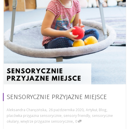
SENSORYCZNIE PRZYJAZNE MIEJSCE
,
,
Aleksandra Charęzińska
26 października 2020
Artykuł
,
Blog
,
placówka przyjazna sensorycznie
,
sensory friendly
,
sensoryczne
,
okulary
,
wnętrze przyjazne sensorycznie
0