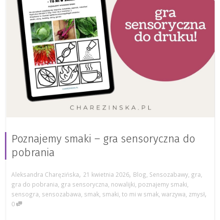
Poznajemy smaki – gra sensoryczna do
pobrania
,
,
Aleksandra Charęzińska
21 kwietnia 2026
Blog
,
Sensozabawy
,
gra
,
gra do pobrania
,
gra sensoryczna
,
nowalijki
,
poznajemy smaki
,
,
sensogra
,
sensozabawa
,
smak
,
smaki
,
to mi w smak
,
warzywa
,
zmysł
0