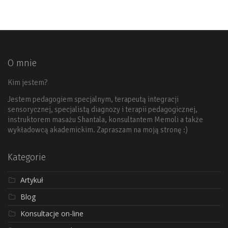
O mnie
Kim jestem?
Jestem pedagogiem specjalnym, terapeutą integracji
sensorycznej, specjalistą diagnozy i terapii pedagogicznej,
instruktorem masażu Shantala, konsultantem Memoli a także
wykładowcą akademickim. Zapraszam na moją stronę :)
Kategorie
Artykuł
Blog
Konsultacje on-line