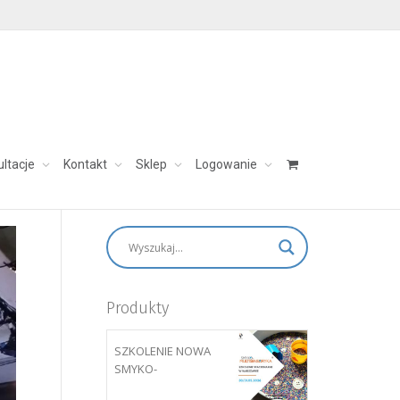
TEATRZE
ultacje
Kontakt
Sklep
Logowanie
skontaktuj się:
aleksandra@charezinska.pl
Produkty
SZKOLENIE NOWA
SMYKO-