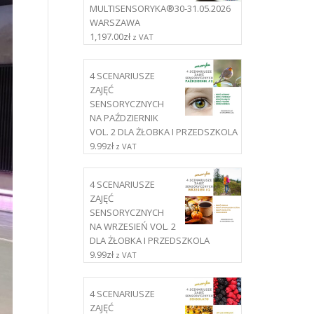
MULTISENSORYKA®30-31.05.2026
WARSZAWA
1,197.00
zł
z VAT
4 SCENARIUSZE
ZAJĘĆ
SENSORYCZNYCH
NA PAŹDZIERNIK
VOL. 2 DLA ŻŁOBKA I PRZEDSZKOLA
9.99
zł
z VAT
4 SCENARIUSZE
ZAJĘĆ
SENSORYCZNYCH
NA WRZESIEŃ VOL. 2
DLA ŻŁOBKA I PRZEDSZKOLA
9.99
zł
z VAT
4 SCENARIUSZE
ZAJĘĆ