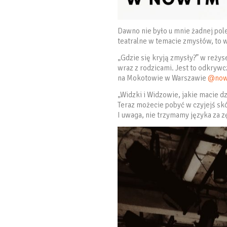
Dawno nie było u mnie żadnej pol
teatralne w temacie zmysłów, to 
„Gdzie się kryją zmysły?” w reżyse
wraz z rodzicami. Jest to odkryw
na Mokotowie w Warszawie
@now
„Widzki i Widzowie, jakie macie d
Teraz możecie pobyć w czyjejś skó
I uwaga, nie trzymamy języka za