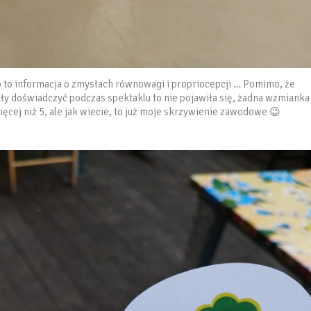
o to informacja o zmysłach równowagi i propriocepcji … Pomimo, że
ły doświadczyć podczas spektaklu to nie pojawiła się, żadna wzmianka
cej niż 5, ale jak wiecie, to już moje skrzywienie zawodowe 😉