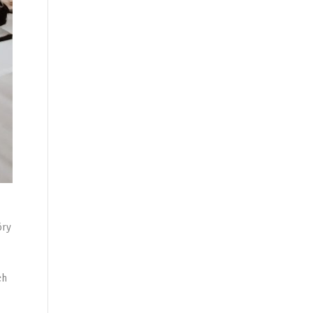
óry
ch