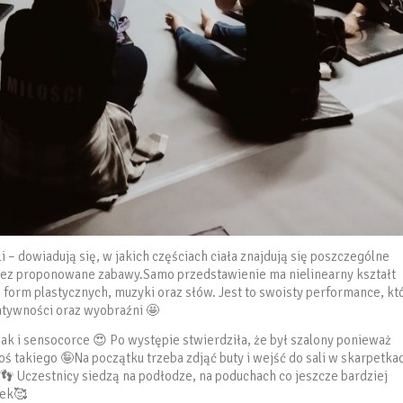
i – dowiadują się, w jakich częściach ciała znajdują się poszczególne
zez proponowane zabawy.Samo przedstawienie ma nielinearny kształt
a, form plastycznych, muzyki oraz słów. Jest to swoisty performance, kt
eatywności oraz wyobraźni 🤩
ak i sensocorce 😍 Po występie stwierdziła, że był szalony ponieważ
oś takiego 🤪Na początku trzeba zdjąć buty i wejść do sali w skarpetka
 Uczestnicy siedzą na podłodze, na poduchach co jeszcze bardziej
tek🥰