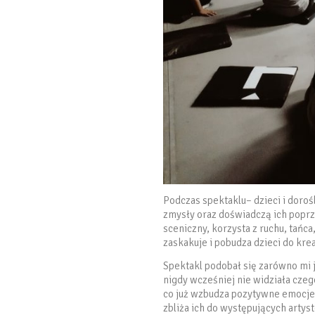
Podczas spektaklu– dzieci i dorośl
zmysły oraz doświadczą ich popr
sceniczny, korzysta z ruchu, tańc
zaskakuje i pobudza dzieci do kr
Spektakl podobał się zarówno mi j
nigdy wcześniej nie widziała czeg
co już wzbudza pozytywne emocje
zbliża ich do występujących artys