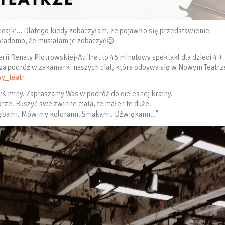
ecajki… Dlatego kiedy zobaczyłam, że pojawiło się przedstawienie
wiadomo, że musiałam je zobaczyć😉
rii Renaty Piotrowskiej-Auffret to 45 minutowy spektakl dla dzieci 4 +
cza podróż w zakamarki naszych ciał, która odbywa się w Nowym Teatrz
y_teatr
ziś miny. Zapraszamy Was w podróż do cielesnej krainy.
rze. Ruszyć swe zwinne ciała, te małe i te duże.
 zębami. Mówimy kolorami. Smakami. Dźwiękami…”