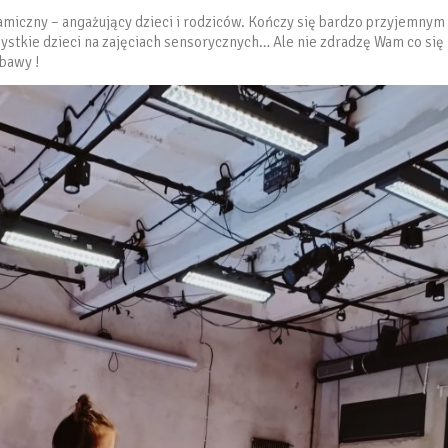
amiczny – angażujący dzieci i rodziców. Kończy się bardzo przyjemnym
stkie dzieci na zajęciach sensorycznych… Ale nie zdradzę Wam co się
abawy !