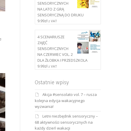
SENSORYCZNYCH
NA LATO Z GRĄ
SENSORYCZNĄ DO DRUKU
9.99
zł
z VAT
4 SCENARIUSZE
e
ZAJĘĆ
SENSORYCZNYCH
NA CZERWIEC VOL. 2
DLA ŻŁOBKA I PRZEDSZKOLA
9.99
zł
z VAT
Ostatnie wpisy
Akcja #sensolato vol. 7 – rusza
kolejna edycja wakacyjnego
wyzwania!
Letni niezbędnik sensoryczny –
68 aktywności sensorycznych na
każdy dzień wakacji