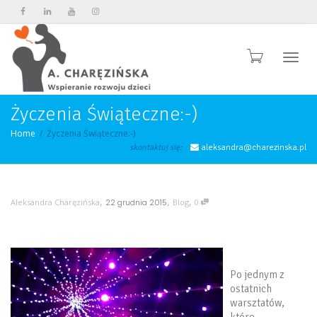
Przeł
Życzenia Świąteczne:-)
Home
Życzenia Świąteczne:-)
skontaktuj się:
aleksandra@charezinska.pl
,
,
,
Aleksandra Charęzińska
22 grudnia 2015
Blog
0
Po jednym z
ostatnich
warsztatów,