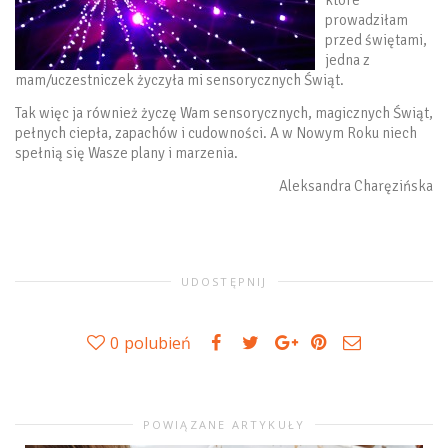
które
prowadziłam
przed świętami,
jedna z
mam/uczestniczek życzyła mi sensorycznych Świąt.
Tak więc ja również życzę Wam sensorycznych, magicznych Świąt,
pełnych ciepła, zapachów i cudowności. A w Nowym Roku niech
spełnią się Wasze plany i marzenia.
Aleksandra Charęzińska
UDOSTĘPNIJ
0
polubień
POWIĄZANE ARTYKUŁY