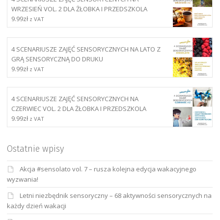
WRZESIEŃ VOL. 2 DLA ŻŁOBKA I PRZEDSZKOLA
9.99
zł
z VAT
4 SCENARIUSZE ZAJĘĆ SENSORYCZNYCH NA LATO Z
GRĄ SENSORYCZNĄ DO DRUKU
9.99
zł
z VAT
4 SCENARIUSZE ZAJĘĆ SENSORYCZNYCH NA
CZERWIEC VOL. 2 DLA ŻŁOBKA I PRZEDSZKOLA
9.99
zł
z VAT
Ostatnie wpisy
Akcja #sensolato vol. 7 – rusza kolejna edycja wakacyjnego
wyzwania!
Letni niezbędnik sensoryczny – 68 aktywności sensorycznych na
każdy dzień wakacji