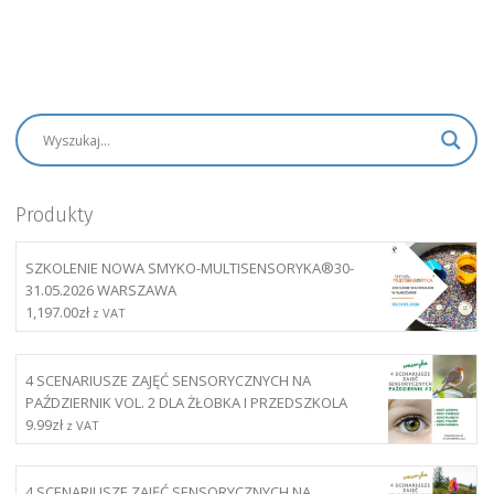
Produkty
SZKOLENIE NOWA SMYKO-MULTISENSORYKA®30-
31.05.2026 WARSZAWA
1,197.00
zł
z VAT
4 SCENARIUSZE ZAJĘĆ SENSORYCZNYCH NA
PAŹDZIERNIK VOL. 2 DLA ŻŁOBKA I PRZEDSZKOLA
9.99
zł
z VAT
4 SCENARIUSZE ZAJĘĆ SENSORYCZNYCH NA