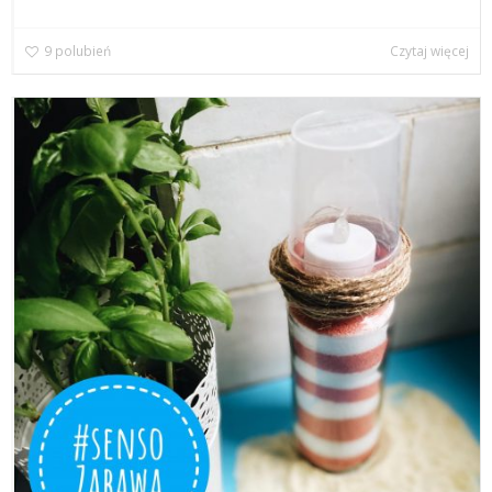
9
polubień
Czytaj więcej