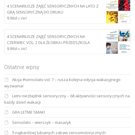
4 SCENARIUSZE ZAJĘĆ SENSORYCZNYCH NA LATO Z
GRĄ SENSORYCZNĄ DO DRUKU
9.99
zł
z VAT
4 SCENARIUSZE ZAJĘĆ SENSORYCZNYCH NA
CZERWIEC VOL. 2 DLA ŻŁOBKA I PRZEDSZKOLA
9.99
zł
z VAT
Ostatnie wpisy
Akcja #sensolato vol. 7 – rusza kolejna edycja wakacyjnego
wyzwania!
Letni niezbędnik sensoryczny – 68 aktywności sensorycznych na
każdy dzień wakacji
GRA LETNIE SMAKI
Sensolato – wierszyk – masażyk
5 najbardziej lubianych zabaw sensomotorycznych