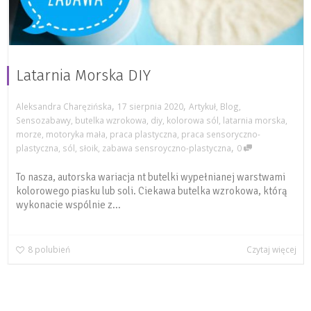
Latarnia Morska DIY
,
,
Aleksandra Charęzińska
17 sierpnia 2020
Artykuł
,
Blog
,
Sensozabawy
,
butelka wzrokowa
,
diy
,
kolorowa sól
,
latarnia morska
,
morze
,
motoryka mała
,
praca plastyczna
,
praca sensoryczno-
,
plastyczna
,
sól
,
słoik
,
zabawa sensroyczno-plastyczna
0
To nasza, autorska wariacja nt butelki wypełnianej warstwami
kolorowego piasku lub soli. Ciekawa butelka wzrokowa, którą
wykonacie wspólnie z...
8
polubień
Czytaj więcej