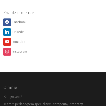
Znajdź mnie na:
Facebook
LinkedIn
YouTube
Instagram
O mnie
Kim jestem?
Jestem pedagogiem specjalnym, terapeutą integracji