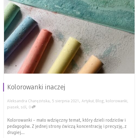
Kolorowanki inaczej
,
,
Aleksandra Charęzińska
5 sierpnia 2021
Artykuł
,
Blog
,
kolorowanki
,
,
piasek
,
sól
0
Kolorowanki – mało wdzięczny temat, który dzieli rodziców i
pedagogów. Z jednej strony ćwiczą koncentrację i precyzję, z
drugiej...