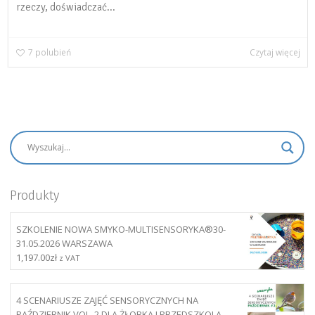
rzeczy, doświadczać...
7
polubień
Czytaj więcej
Produkty
SZKOLENIE NOWA SMYKO-MULTISENSORYKA®30-
31.05.2026 WARSZAWA
1,197.00
zł
z VAT
4 SCENARIUSZE ZAJĘĆ SENSORYCZNYCH NA
PAŹDZIERNIK VOL. 2 DLA ŻŁOBKA I PRZEDSZKOLA