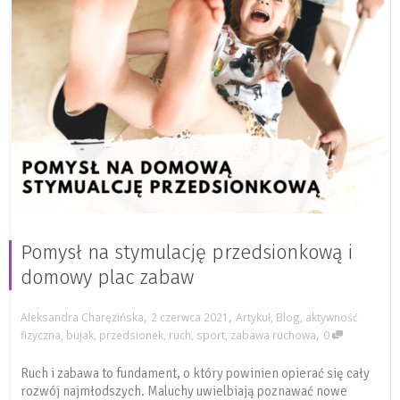
Pomysł na stymulację przedsionkową i
domowy plac zabaw
,
,
Aleksandra Charęzińska
2 czerwca 2021
Artykuł
,
Blog
,
aktywność
,
fizyczna
,
bujak
,
przedsionek
,
ruch
,
sport
,
zabawa ruchowa
0
Ruch i zabawa to fundament, o który powinien opierać się cały
rozwój najmłodszych. Maluchy uwielbiają poznawać nowe