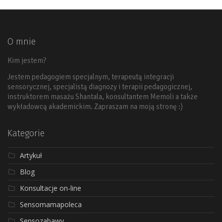
O mnie
Kim jestem?
Jestem pedagogiem specjalnym, terapeutą integracji
sensorycznej, specjalistą diagnozy i terapii pedagogicznej,
instruktorem masażu Shantala, konsultantem Memoli a także
wykładowcą akademickim. Zapraszam na moją stronę :)
Kategorie
Artykuł
Blog
Konsultacje on-line
Sensomamapoleca
Sensozabawy