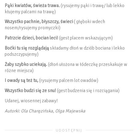
Pąki kwiatów, świeża trawa.
(rysujemy pąki i trawę/ lub lekko
kłujemy palcami na trawę)
Wszystko pachnie, błyszczy, świeci
( głęboki wdech
nosem/rysujemy promyczki)
Patrzcie dzieci, bocian leci!
(gest placem wskazującym)
Boćki tu się rozglądają
składamy dłoń w dziób bociana i lekko
podszczypujemy)
Żaby szybko uciekają.
(dłoń ułożona w łódeczkę przeskakuje w
różne miejsca)
I owady są też tu,
(rysujemy palcem lot owadów)
Wszystko budzi się ze snu!
(gest budzenia się i rozciągania)
Udanej, wiosennej zabawy!
Autorki: Ola Charęzińska, Olga Majewska
UDOSTĘPNIJ