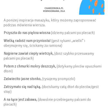
A poniżej inspiracja masażyku, który możemy zaproponować
podczas mówienia wiersza.
Przyszła do nas piękna wiosna
(idziemy palcami po plecach)
Wielką radość nam przyniosła!
(gest rękami „wielki” i
obejmujemy się, ściskamy za ramiona)
Najpierw zawiał ciepły wietrzyk,
(dość szybko przesuwamy
palcami po plecach)
Potem z chmurki mokry deszczyk,
(dotykamy pleców opuszkami
dłoni)
Zaświeciło jasne słonko,
(rysujemy promyczki)
Zatrzymało się nad łąką.
(dociskamy całą dłoń do pleców/gest
stop)
A na łące jest zabawa,
(dowolnie przebiegamy palcami do
plecach)