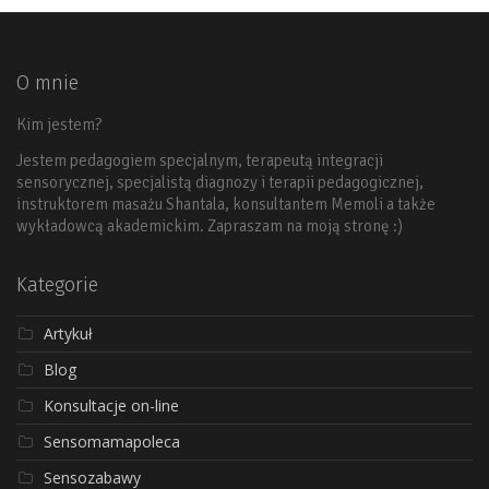
O mnie
Kim jestem?
Jestem pedagogiem specjalnym, terapeutą integracji
sensorycznej, specjalistą diagnozy i terapii pedagogicznej,
instruktorem masażu Shantala, konsultantem Memoli a także
wykładowcą akademickim. Zapraszam na moją stronę :)
Kategorie
Artykuł
Blog
Konsultacje on-line
Sensomamapoleca
Sensozabawy