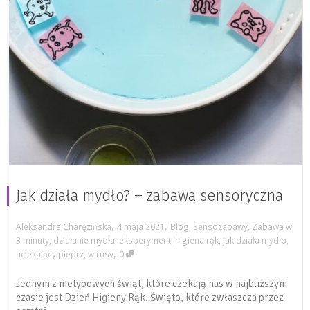
Jak działa mydło? – zabawa sensoryczna
,
,
Aleksandra Charęzińska
4 maja 2021
Blog
,
Sensozabawy
,
Zabawa w
3 minuty
,
działanie mydła
,
eksperyment
,
higiena rąk
,
jak działa mydło
,
,
uciekający pieprz
,
wirusy
0
Jednym z nietypowych świąt, które czekają nas w najbliższym
czasie jest Dzień Higieny Rąk. Święto, które zwłaszcza przez