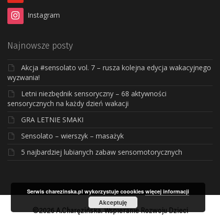
Instagram
Najnowsze posty
Akcja #sensolato vol. 7 – rusza kolejna edycja wakacyjnego
wyzwania!
Letni niezbędnik sensoryczny – 68 aktywności
sensorycznych na każdy dzień wakacji
GRA LETNIE SMAKI
Sensolato – wierszyk – masażyk
5 najbardziej lubianych zabaw sensomotorycznych
Serwis charezinska.pl wykorzystuje coookies
więcej informacji
Akceptuję
©2026 A.Charęzińska. Wspieranie Rozwoju Dzieci