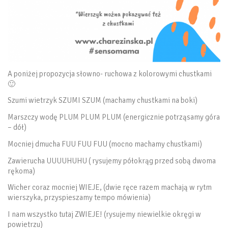
A poniżej propozycja słowno- ruchowa z kolorowymi chustkami
🙂
Szumi wietrzyk SZUMI SZUM (machamy chustkami na boki)
Marszczy wodę PLUM PLUM PLUM (energicznie potrząsamy góra
– dół)
Mocniej dmucha FUU FUU FUU (mocno machamy chustkami)
Zawierucha UUUUHUHU ( rysujemy półokrąg przed sobą dwoma
rękoma)
Wicher coraz mocniej WIEJE, (dwie ręce razem machają w rytm
wierszyka, przyspieszamy tempo mówienia)
I nam wszystko tutaj ZWIEJE! (rysujemy niewielkie okręgi w
powietrzu)