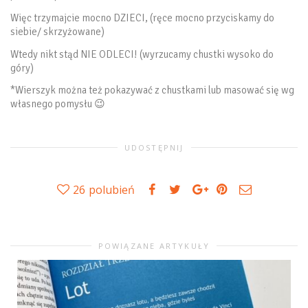
Więc trzymajcie mocno DZIECI, (ręce mocno przyciskamy do
siebie/ skrzyżowane)
Wtedy nikt stąd NIE ODLECI! (wyrzucamy chustki wysoko do
góry)
*Wierszyk można też pokazywać z chustkami lub masować się wg
własnego pomysłu 😉
UDOSTĘPNIJ
26
polubień
POWIĄZANE ARTYKUŁY