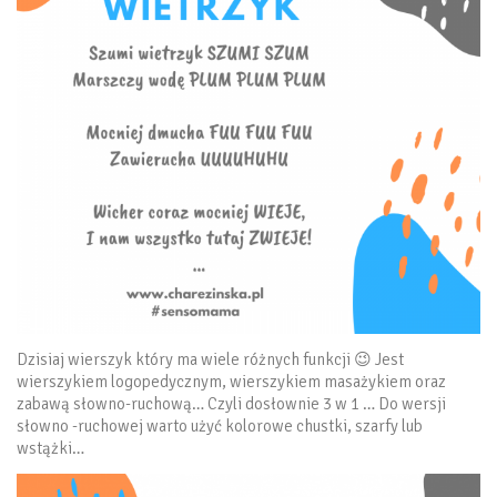
Dzisiaj wierszyk który ma wiele różnych funkcji 😉 Jest
wierszykiem logopedycznym, wierszykiem masażykiem oraz
zabawą słowno-ruchową… Czyli dosłownie 3 w 1 … Do wersji
słowno -ruchowej warto użyć kolorowe chustki, szarfy lub
wstążki…