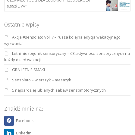
CZERWIEC VOL. 2 DLA ŻŁOBKA I PRZEDSZKOLA
9.99
zł
z VAT
Ostatnie wpisy
Akcja #sensolato vol. 7 – rusza kolejna edycja wakacyjnego
wyzwania!
Letni niezbędnik sensoryczny – 68 aktywności sensorycznych na
każdy dzień wakacji
GRA LETNIE SMAKI
Sensolato – wierszyk – masażyk
5 najbardziej lubianych zabaw sensomotorycznych
Znajdź mnie na:
Facebook
LinkedIn