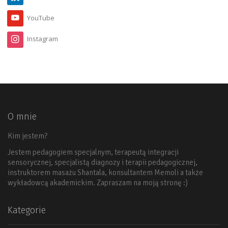
YouTube
Instagram
O mnie
Kim jestem?
Jestem pedagogiem specjalnym, terapeutą integracji
sensorycznej, specjalistą diagnozy i terapii pedagogicznej,
instruktorem masażu Shantala, konsultantem Memoli a także
wykładowcą akademickim. Zapraszam na moją stronę :)
Kategorie