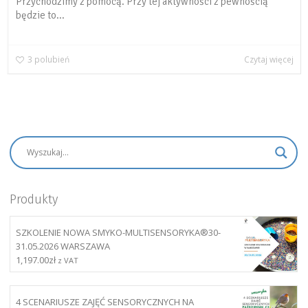
Przychodzimy z pomocą. Przy tej aktywności z pewnością
będzie to...
3
polubień
Czytaj więcej
Produkty
SZKOLENIE NOWA SMYKO-MULTISENSORYKA®30-
31.05.2026 WARSZAWA
1,197.00
zł
z VAT
4 SCENARIUSZE ZAJĘĆ SENSORYCZNYCH NA