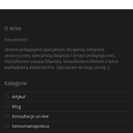
O mnie
Kim jestem?
Jestem pedagogiem specjalnym, terapeutą integracji
sensorycznej, specjalistą diagnozy i terapii pedagogicznej,
instruktorem masażu Shantala, konsultantem Memoli a także
wykładowcą akademickim. Zapraszam na moją stronę :)
Kategorie
Artykuł
Blog
Konsultacje on-line
Sensomamapoleca