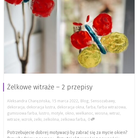
Żelkowe witraże – 2 przepisy
,
,
Aleksandra Charęzińska
15 marca 2022
Blog
,
Sensozabawy
,
dekoracja
,
dekoracja lustra
,
dekoracja okna
,
farba
,
farba witrażowa
,
gumisiowa farba
,
lustro
,
motyle
,
okno
,
wielkanoc
,
wiosna
,
witraż
,
,
witraże
,
wzrok
,
żelki
,
żelkolina
,
żelkowa farba
0
Potrzebujecie dobrej motywacji by zabrać się za mycie okien?