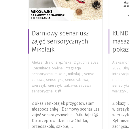
Darmowy scenariusz
KUNDE
zajęć sensorycznych
masaż
Mikołajki
poka
,
,
Aleksandra Charęzińska
2 grudnia 2022
Aleksandr
,
Konsultacje on-line
,
integracja
2022
Blo
sensoryczna
,
mikolaj
,
mikolajki
,
senso
integracj
zabawa
,
sensoryka
,
sensozabawa
,
multisens
wierszyk
,
wierszyki
,
zabawa
,
zabawa
sensoryk
,
sensoryczna
0
wierszyki
Z okazji Mikołajek przygotowałam
Z okazji
niespodziankę ! Darmowy scenariusz
wierszyk
zajęć sensorycznych na Mikołajki 🙂
wierszyk
Do przeprowadzenia w żłobku,
Rytmiczn
przedszkolu, szkole,...
zachęca..