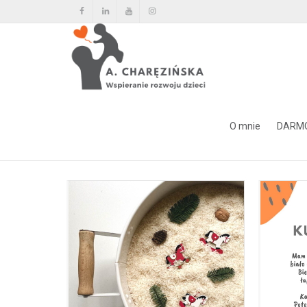
Tag Archiwum dla: sensozab
O mnie
DARM
Home
sensozabawa
strona 2