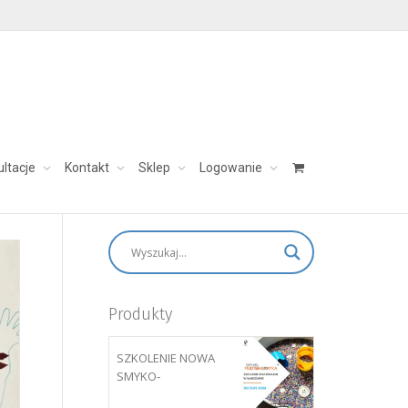
ultacje
Kontakt
Sklep
Logowanie
skontaktuj się:
aleksandra@charezinska.pl
Produkty
SZKOLENIE NOWA
SMYKO-