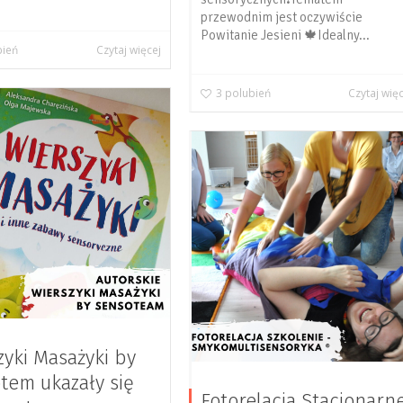
przewodnim jest oczywiście
Powitanie Jesieni 🍁Idealny...
bień
Czytaj więcej
3
polubień
Czytaj wię
zyki Masażyki by
tem ukazały się
Fotorelacja Stacjonarn