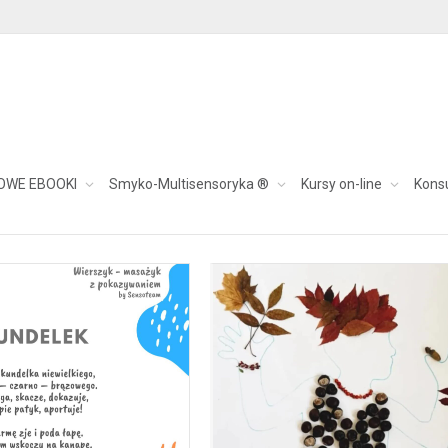
awa
OWE EBOOKI
Smyko-Multisensoryka ®
Kursy on-line
Kons