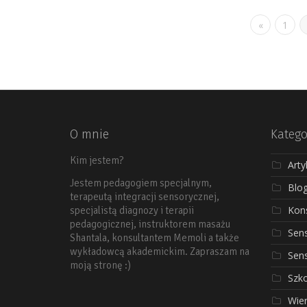
«
1
O mnie
Katego
Kim jestem?
Arty
Jestem pedagogiem specjalnym,
Blo
terapeutą integracji sensorycznej,
Kons
specjalistą diagnozy i terapii
pedagogicznej, instruktorem masażu
Sen
Shantala, konsultantem Memoli a także
wykładowcą akademickim. Zapraszam na
Sen
moją stronę :)
Szko
Wier