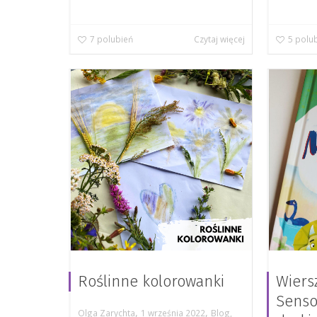
7
polubień
Czytaj więcej
5
polu
Roślinne kolorowanki
Wiers
Senso
,
,
Olga Zarychta
1 września 2022
Blog
,