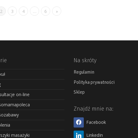
2
3
4
…
6
»
rie
Na skróty
Regulamin
kuł
Polityka prywatności
g
Sklep
ultacje on-line
somamapoleca
Znajdź mnie na:
sozabawy
Facebook
lenia
szyki masażyki
LinkedIn