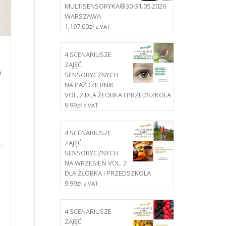
MULTISENSORYKA®30-31.05.2026
WARSZAWA
1,197.00
zł
z VAT
4 SCENARIUSZE
ZAJĘĆ
o
SENSORYCZNYCH
NA PAŹDZIERNIK
VOL. 2 DLA ŻŁOBKA I PRZEDSZKOLA
9.99
zł
z VAT
4 SCENARIUSZE
ZAJĘĆ
a
,
SENSORYCZNYCH
NA WRZESIEŃ VOL. 2
DLA ŻŁOBKA I PRZEDSZKOLA
9.99
zł
z VAT
4 SCENARIUSZE
ZAJĘĆ