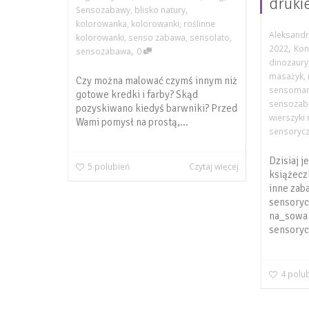
druki
Sensozabawy
,
blisko natury
,
kolorowanka
,
kolorowanki
,
roślinne
Aleksandr
kolorowanki
,
senso zabawa
,
sensolato
,
,
2022
Kon
,
sensozabawa
0
dinozaury
masażyk
,
Czy można malować czymś innym niż
sensoma
gotowe kredki i farby? Skąd
sensoza
pozyskiwano kiedyś barwniki? Przed
wierszyki
Wami pomysł na prostą,...
sensoryc
Dzisiaj j
5
polubień
Czytaj więcej
książecz
inne zab
sensory
na_sowa 
sensoryc
4
polu