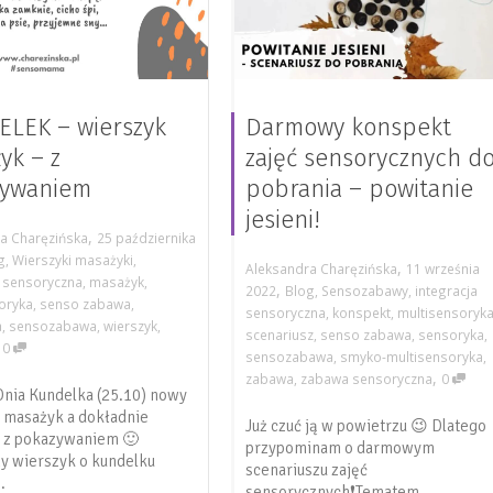
LEK – wierszyk
Darmowy konspekt
yk – z
zajęć sensorycznych d
zywaniem
pobrania – powitanie
jesieni!
,
a Charęzińska
25 października
g
,
Wierszyki masażyki
,
,
Aleksandra Charęzińska
11 września
a sensoryczna
,
masażyk
,
,
2022
Blog
,
Sensozabawy
,
integracja
oryka
,
senso zabawa
,
sensoryczna
,
konspekt
,
multisensoryk
a
,
sensozabawa
,
wierszyk
,
scenariusz
,
senso zabawa
,
sensoryka
,
,
0
sensozabawa
,
smyko-multisensoryka
,
,
zabawa
,
zabawa sensoryczna
0
 Dnia Kundelka (25.10) nowy
 masażyk a dokładnie
Już czuć ją w powietrzu 😉 Dlatego
 z pokazywaniem 🙂
przypominam o darmowym
y wierszyk o kundelku
scenariuszu zajęć
.
sensorycznych❗Tematem