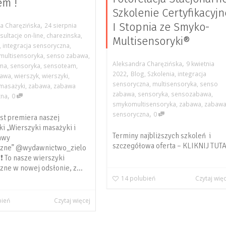
em !
Szkolenie Certyfikacyjn
,
I Stopnia ze Smyko-
a Charęzińska
24 sierpnia
sultacje on-line
,
charezinska
,
Multisensoryki®
,
integracja sensoryczna
,
multisensoryka
,
senso zabawa
,
,
Aleksandra Charęzińska
9 kwietnia
ma
,
sensoryka
,
sensoteam
,
,
2022
Blog
,
Szkolenia
,
integracja
bawa
,
wierszyk
,
wierszyki
,
sensoryczna
,
multisensoryka
,
senso
 masażyki
,
zabawa
,
zabawa
zabawa
,
sensoryka
,
sensozabawa
,
,
zna
0
smykomultisensoryka
,
zabawa
,
zabaw
,
sensoryczna
0
est premiera naszej
ki „Wierszyki masażyki i
Terminy najbliższych szkoleń i
awy
szczegółowa oferta – KLIKNIJ TUT
czne” @wydawnictwo_zielo
❗ To nasze wierszyki
zne w nowej odsłonie, z...
14
polubień
Czytaj wię
bień
Czytaj więcej