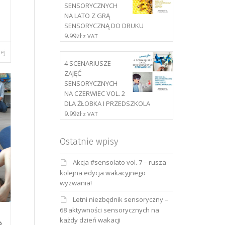
SENSORYCZNYCH
NA LATO Z GRĄ
SENSORYCZNĄ DO DRUKU
9.99
zł
z VAT
cej
4 SCENARIUSZE
ZAJĘĆ
SENSORYCZNYCH
NA CZERWIEC VOL. 2
DLA ŻŁOBKA I PRZEDSZKOLA
9.99
zł
z VAT
Ostatnie wpisy
Akcja #sensolato vol. 7 – rusza
kolejna edycja wakacyjnego
wyzwania!
Letni niezbędnik sensoryczny –
68 aktywności sensorycznych na
każdy dzień wakacji
e