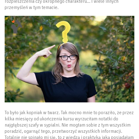
rozpieszczenia czy okropnego charakteru… I wiele innych
przemyśleń w tym temacie.
To było jak kopniak w twarz. Tak mocno mnie to poraziło, że przez
kilka miesięcy od ukończenia kursu wyrzuciłam notatki do
najgłębszej szafy w sypialni. Nie mogłam sobie z tym wszystkim
poradzić, ogarnąć tego, przetworzyć wszystkich informacji.
Totalnie nie spinało mi się, to z wiedzą i praktyką jaką posiadałam