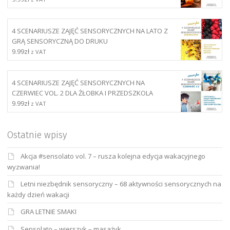
4 SCENARIUSZE ZAJĘĆ SENSORYCZNYCH NA LATO Z
GRĄ SENSORYCZNĄ DO DRUKU
9.99
zł
z VAT
4 SCENARIUSZE ZAJĘĆ SENSORYCZNYCH NA
CZERWIEC VOL. 2 DLA ŻŁOBKA I PRZEDSZKOLA
9.99
zł
z VAT
Ostatnie wpisy
Akcja #sensolato vol. 7 – rusza kolejna edycja wakacyjnego
wyzwania!
Letni niezbędnik sensoryczny – 68 aktywności sensorycznych na
każdy dzień wakacji
GRA LETNIE SMAKI
Sensolato – wierszyk – masażyk