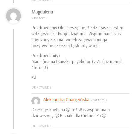
Magdalena
7 lat temu
Pozdrawiamy Olu, cieszę sie, że działasz i jestem
wdzięczna za Twoje działania. Wspominam czas
spędzany z Zu na Twoich zajęciach mega
pozytywnie i z łezką tęsknoty w oku.
Pozdrawiam(y)
Mada (mama tkaczka-psycholog) z Zu (już niemal
4letnią!)
<3
ODPOWIEDZI
Aleksandra Charęzińska
7 lat temu
Dziękuję kochana 🙂 Też Was wspominam
dziewczyny 🙂 Buziaki dla Ciebie i Zu 🙂
ODPOWIEDZI