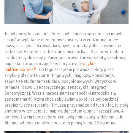
To był początek zmian… Potem była zmiana patrzenia na moich
uczniów, wplatanie elementów sensoryki w codzienną pracę
klasy, na zajęciach rewalidacyjnych, warsztaty dla nauczycieli i
rodziców. A potem urodziła się sensocórka…. A ja nie wróciłam
już do pracy do szkoły. Zaczęłam prowadzić warsztaty, szkolenia,
napisałam program zajęć sensorycznych
Smyko-
Multisensoryka®
. Do tego zaczęłam prowadzić blog, pisać
artykuły dla portali parentingowych, diagnozy, konsultacje,
zajęcia ze studentami studiów podyplomowych. Wszystko w
temacie rozwoju sensorycznego, sensoryki i Integracji
Sensorycznej. Wraz z narodzinami sensocórki narodziła się
sensomama 😉 Która chce żeby świat wokół nas był bardziej
przyjazny sensorycznie. I muszę przyznać że od tych 9 lat, tyle się
zmieniło w temacie, że naprawdę jestem dumna i szczęśliwa. A
ponieważ wciąż potrzeba więcej, więc nie ustaję w działaniach.
Ale nie byłoby to możliwe bez tego pamiętnego 10 kwietna….