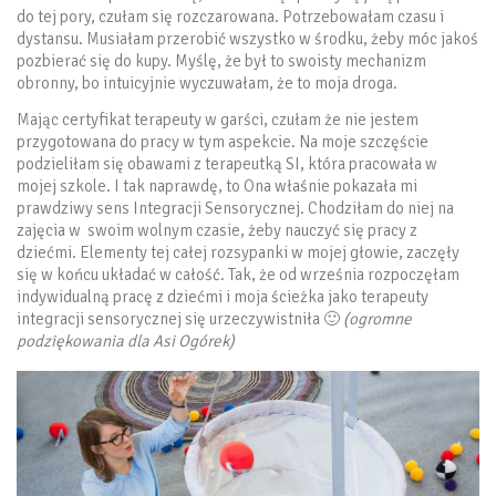
do tej pory, czułam się rozczarowana. Potrzebowałam czasu i
dystansu. Musiałam przerobić wszystko w środku, żeby móc jakoś
pozbierać się do kupy. Myślę, że był to swoisty mechanizm
obronny, bo intuicyjnie wyczuwałam, że to moja droga.
Mając certyfikat terapeuty w garści, czułam że nie jestem
przygotowana do pracy w tym aspekcie. Na moje szczęście
podzieliłam się obawami z terapeutką SI, która pracowała w
mojej szkole. I tak naprawdę, to Ona właśnie pokazała mi
prawdziwy sens Integracji Sensorycznej. Chodziłam do niej na
zajęcia w swoim wolnym czasie, żeby nauczyć się pracy z
dziećmi. Elementy tej całej rozsypanki w mojej głowie, zaczęły
się w końcu układać w całość. Tak, że od września rozpoczęłam
indywidualną pracę z dziećmi i moja ścieżka jako terapeuty
integracji sensorycznej się urzeczywistniła 🙂
(ogromne
podziękowania dla Asi Ogórek)