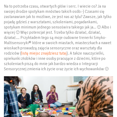
Na to potrzeba czasu, otwartych głów i serc. I wiecie co? Ja na
swojej drodze spotykam mnóstwo takich osób:-) Czasami się
zastanawiam jak to możliwe, że jest nas aż tylu? Zawsze, jak tylko
pojadę gdzieś z warsztatami, szkoleniami, pogadankami,
spotykam minimum jednego sensoświra takiego jak ja… 🙂 Albo i
więcej 🙂 Więc potencjał jest. Trzeba tylko działać, działać,
działać…. Przykładem tego są moje cudowne trenerki Smyko-
Multisensoryki® które w swoich miastach, miasteczkach a nawet
wioskach prowadzą zajęcia sensoryczne oraz warsztaty dla
rodziców (
listę miejsc znajdziesz tutaj
). A także nauczycielki,
opiekunki żłobków i inne osoby pracujące z dziećmi, które po
szkoleniach piszą do mnie jak bardzo wiedza o Integracji
Sensorycznej zmienia ich życie oraz życie ich wychowanków 🙂