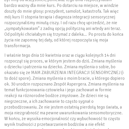
bardzo ważny dla mnie kurs. Po dotarciu na miejsce, w windzie
doszły do mnie głosy: prezydent, samolot, katastrofa. Tak więc
mój kurs II stopnia terapia i diagnoza integracji sensorycznej
rozpoczynaliśmy minutą ciszy. I od razu chcę uprzedzić, że nie
„sympatykowałam” z żadną opcją polityczną ani wtedy ani teraz.
Od polityki chciałabym się trzymać z daleka… Po prostu do końca
życia nie zapomnę tej daty, od której rozpoczęła się moja
transformacja.
I właśnie tego dnia 10 kwietnia oraz w ciągu kolejnych 14 dni
rozpoczął się proces, w którym jestem do dziś. Zmiana myślenia
o dziecku i patrzenia na dziecko. Zmiana myślenia o sobie, bo
okazało się że MAM ZABURZENIA INTEGRACJI SENSORYCZNEJ (i
to dość spore). Zmiana myślenia o moim bracie, u którego dopiero
ok. 30 urodzin rozpoznano Zespół Aspergera. Zmiana myślenia na
temat funkcjonowania człowieka i jego zachowań w formie
reakcji na różnorodne bodźce zmysłowe. Że dzieci nie są
niegrzeczne, a ich zachowanie to często sygnał o
przebodźcowaniu. Że nie jestem ostatnią pierdołą tego świata, a
moja niezgrabność ma pewne uwarunkowania sensomotoryczne.
W końcu, że wysoka emocjonalność czy wybuchowość to często
wynik trudności z przetwarzaniem bodźców a nie efekt