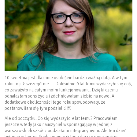
10 kwietnia jest dla mnie osobiście bardzo ważną datą. A w tym
roku to już szczególnie… . Dokładnie 9 lat temu wydarzyło się coś,
co zaważyło na całym moim funkcjonowaniu. Dzięki czemu
odnalazłam sens życia i zdefiniowałam siebie na nowo. A
dodatkowe okoliczności tego roku spowodowały, że
postanowiłam się tym podzielić 🙂
Ale od początku. Co się wydarzyło 9 lat temu? Pracowałam
jeszcze wtedy jako nauczyciel wspomagający w jednej z
warszawskich szkół z oddziałami integracyjnymi. Ale ten dzień
był inny od wszystkich, ponieważ tego dnia rozpoczynałam