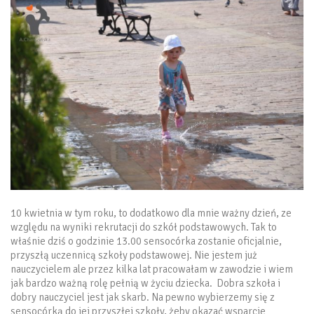
10 kwietnia w tym roku, to dodatkowo dla mnie ważny dzień, ze
względu na wyniki rekrutacji do szkół podstawowych. Tak to
właśnie dziś o godzinie 13.00 sensocórka zostanie oficjalnie,
przyszłą uczennicą szkoły podstawowej. Nie jestem już
nauczycielem ale przez kilka lat pracowałam w zawodzie i wiem
jak bardzo ważną rolę pełnią w życiu dziecka. Dobra szkoła i
dobry nauczyciel jest jak skarb. Na pewno wybierzemy się z
sensocórką do jej przyszłej szkoły, żeby okazać wsparcie