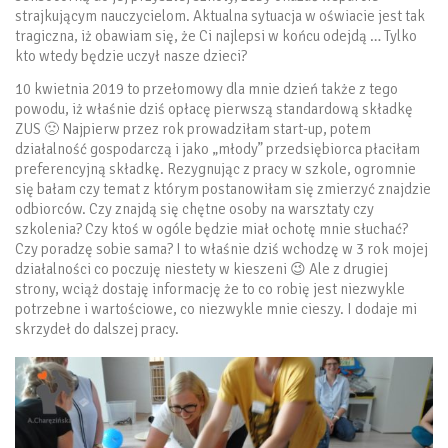
strajkującym nauczycielom. Aktualna sytuacja w oświacie jest tak
tragiczna, iż obawiam się, że Ci najlepsi w końcu odejdą … Tylko
kto wtedy będzie uczył nasze dzieci?
10 kwietnia 2019 to przełomowy dla mnie dzień także z tego
powodu, iż właśnie dziś opłacę pierwszą standardową składkę
ZUS 🙁 Najpierw przez rok prowadziłam start-up, potem
działalność gospodarczą i jako „młody” przedsiębiorca płaciłam
preferencyjną składkę. Rezygnując z pracy w szkole, ogromnie
się bałam czy temat z którym postanowiłam się zmierzyć znajdzie
odbiorców. Czy znajdą się chętne osoby na warsztaty czy
szkolenia? Czy ktoś w ogóle będzie miał ochotę mnie słuchać?
Czy poradzę sobie sama? I to właśnie dziś wchodzę w 3 rok mojej
działalności co poczuję niestety w kieszeni 😉 Ale z drugiej
strony, wciąż dostaję informację że to co robię jest niezwykle
potrzebne i wartościowe, co niezwykle mnie cieszy. I dodaje mi
skrzydeł do dalszej pracy.