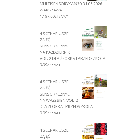
MULTISENSORYKA®30-31.05.2026
WARSZAWA
1,197.00
zł
z VAT
4 SCENARIUSZE
ZAJĘĆ
SENSORYCZNYCH
NA PAŹDZIERNIK
VOL. 2 DLA ŻŁOBKA I PRZEDSZKOLA
9.99
zł
z VAT
4 SCENARIUSZE
ZAJĘĆ
SENSORYCZNYCH
NA WRZESIEŃ VOL. 2
DLA ŻŁOBKA I PRZEDSZKOLA
9.99
zł
z VAT
4 SCENARIUSZE
ZAJĘĆ