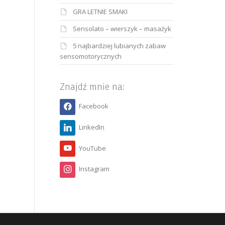
GRA LETNIE SMAKI
Sensolato – wierszyk – masażyk
5 najbardziej lubianych zabaw
sensomotorycznych
Znajdź mnie na:
Facebook
LinkedIn
YouTube
Instagram