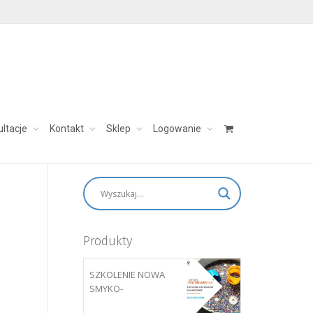
ultacje
Kontakt
Sklep
Logowanie
skontaktuj się:
aleksandra@charezinska.pl
Produkty
SZKOLENIE NOWA
SMYKO-