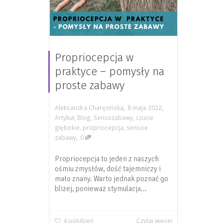
Propriocepcja w
praktyce – pomysły na
proste zabawy
,
,
Aleksandra Charęzińska
8 maja 2022
Artykuł
,
Blog
,
Sensozabawy
,
czucie
głębokie
,
propriocepcja
,
sensoe
,
zabawy
0
Propriocepcja to jeden z naszych
ośmiu zmysłów, dość tajemniczy i
mało znany. Warto jednak poznać go
bliżej, ponieważ stymulacja...
4
polubień
Czytaj więcej