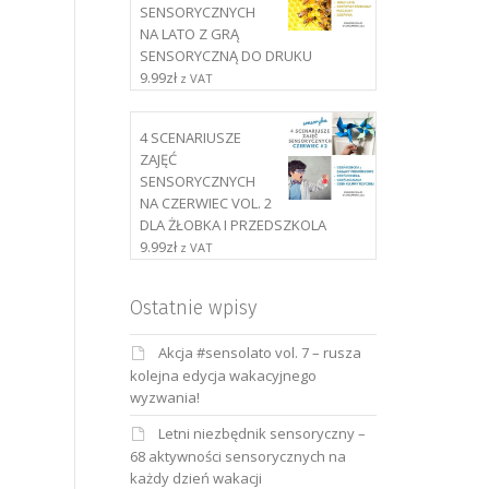
SENSORYCZNYCH
NA LATO Z GRĄ
SENSORYCZNĄ DO DRUKU
9.99
zł
z VAT
4 SCENARIUSZE
ZAJĘĆ
SENSORYCZNYCH
NA CZERWIEC VOL. 2
DLA ŻŁOBKA I PRZEDSZKOLA
9.99
zł
z VAT
Ostatnie wpisy
Akcja #sensolato vol. 7 – rusza
kolejna edycja wakacyjnego
wyzwania!
Letni niezbędnik sensoryczny –
68 aktywności sensorycznych na
każdy dzień wakacji