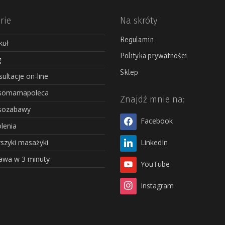
rie
Na skróty
Regulamin
kuł
Polityka prywatności
g
Sklep
ultacje on-line
somamapoleca
Znajdź mnie na:
sozabawy
Facebook
lenia
szyki masażyki
LinkedIn
awa w 3 minuty
YouTube
Instagram