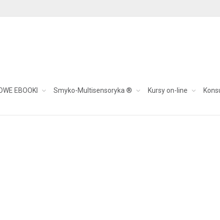
bawy
OWE EBOOKI
Smyko-Multisensoryka ®
Kursy on-line
Kons