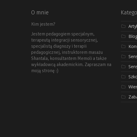
O mnie
Katego
Kim jestem?
Arty
Jestem pedagogiem specjalnym,
Blo
terapeutą integracji sensorycznej,
Kons
specjalistą diagnozy i terapii
pedagogicznej, instruktorem masażu
Sen
Shantala, konsultantem Memoli a także
wykładowcą akademickim. Zapraszam na
Sen
moją stronę :)
Szko
Wier
Zab