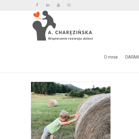
Tag Archiwum dla: sensoe za
O mnie
DARM
Home
sensoe zabawy