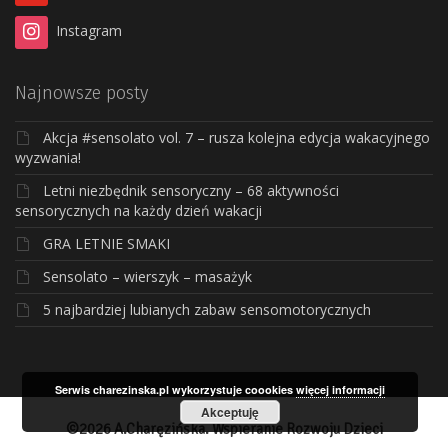
Instagram
Najnowsze posty
Akcja #sensolato vol. 7 – rusza kolejna edycja wakacyjnego
wyzwania!
Letni niezbędnik sensoryczny – 68 aktywności
sensorycznych na każdy dzień wakacji
GRA LETNIE SMAKI
Sensolato – wierszyk – masażyk
5 najbardziej lubianych zabaw sensomotorycznych
Serwis charezinska.pl wykorzystuje coookies
więcej informacji
Akceptuję
©2026 A.Charęzińska. Wspieranie Rozwoju Dzieci