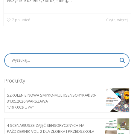
wszystkie dzieci 🙂 Mróz, śnieg,...
7
polubień
Czytaj więcej
Produkty
SZKOLENIE NOWA SMYKO-MULTISENSORYKA®30-
31.05.2026 WARSZAWA
1,197.00
zł
z VAT
4 SCENARIUSZE ZAJĘĆ SENSORYCZNYCH NA
PAŹDZIERNIK VOL. 2 DLA ŻŁOBKA I PRZEDSZKOLA