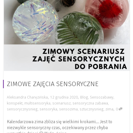
ZIMOWE ZAJĘCIA SENSORYCZNE
,
,
Aleksandra Charęzińska
12 grudnia 2020
Blog
,
Sensozabawy
,
konspekt
,
multisensoryka
,
scenariusz
,
sensoryczna zabawa
,
,
sensorycznysnieg
,
sensoryka
,
sensozima
,
sztucznysnieg
,
zima
0
Kalendarzowa zima zbliża się wielkimi krokami… Jest to
niezwykle sensoryczny czas, oczekiwany przez chyba