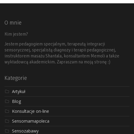
O mnie
Kim jestem?
Jestem pedagogiem specjalnym, terapeutą integracji
sensorycznej, specjalistą diagnozy i terapii pedagogicznej,
instruktorem masażu Shantala, konsultantem Memoli a także
wykładowcą akademickim. Zapraszam na moją stronę :)
Kategorie
Artykuł
Blog
Konsultacje on-line
Sensomamapoleca
Sensozabawy