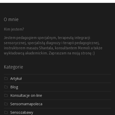
O mnie
Kim jestem?
Jestem pedagogiem specjalnym, terapeutą integracji
sensorycznej, specjalistą diagnozy i terapii pedagogicznej,
instruktorem masażu Shantala, konsultantem Memoli a także
wykładowcą akademickim. Zapraszam na moją stronę :)
Kategorie
Artykuł
Blog
Konsultacje on-line
Sensomamapoleca
Sensozabawy