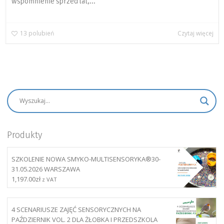
wspomnienie sprzed lat,...
13
polubień
Czytaj więcej
Produkty
SZKOLENIE NOWA SMYKO-MULTISENSORYKA®30-
31.05.2026 WARSZAWA
1,197.00
zł
z VAT
4 SCENARIUSZE ZAJĘĆ SENSORYCZNYCH NA
PAŹDZIERNIK VOL. 2 DLA ŻŁOBKA I PRZEDSZKOLA