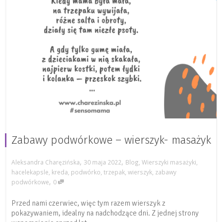
Zabawy podwórkowe – wierszyk- masażyk
,
,
Aleksandra Charęzińska
30 maja 2022
Blog
,
Wierszyki masażyki
,
hacelekapsle
,
kreda
,
podwórko
,
trzepak
,
wierszyk
,
zabawy
,
podwórkowe
0
Przed nami czerwiec, więc tym razem wierszyk z
pokazywaniem, idealny na nadchodzące dni. Z jednej strony