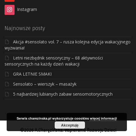
Instagram
Najnowsze posty
Akcja #sensolato vol. 7 – rusza kolejna edycja wakacyjnego
wyzwania!
Letni niezbędnik sensoryczny – 68 aktywności
sensorycznych na każdy dzień wakacji
GRA LETNIE SMAKI
Sensolato – wierszyk – masażyk
5 najbardziej lubianych zabaw sensomotorycznych
Serwis charezinska.pl wykorzystuje coookies
więcej informacji
Akceptuję
©2026 A.Charęzińska. Wspieranie Rozwoju Dzieci