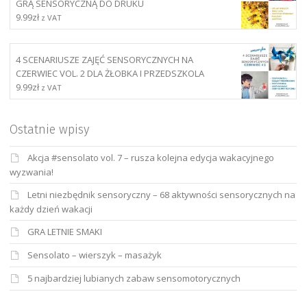
GRĄ SENSORYCZNĄ DO DRUKU
9.99
zł
z VAT
4 SCENARIUSZE ZAJĘĆ SENSORYCZNYCH NA
CZERWIEC VOL. 2 DLA ŻŁOBKA I PRZEDSZKOLA
9.99
zł
z VAT
Ostatnie wpisy
Akcja #sensolato vol. 7 – rusza kolejna edycja wakacyjnego
wyzwania!
Letni niezbędnik sensoryczny – 68 aktywności sensorycznych na
każdy dzień wakacji
GRA LETNIE SMAKI
Sensolato – wierszyk – masażyk
5 najbardziej lubianych zabaw sensomotorycznych