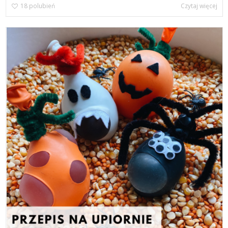
18
polubień
Czytaj więcej