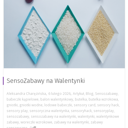
SensoZabawy na Walentynki
,
,
Aleksandra Charęzińska
6 lutego 2026
Artykuł
,
Blog
,
Sensozabawy
,
babeczki kąpielowe
,
balon walentynkowy
,
butelka
,
butelka wzrokowa
,
gniotki
,
gniotki wodne
,
lodowe babeczki
,
sensory card
,
sensory hack
,
sensory play
,
sensoryczna walentynka
,
sensoryhack
,
sensoryplay
,
sensozabawy
,
sensozabawy na walentynki
,
walentynki
,
walentynkowe
zabawy
,
woreczki wzrokowe
,
zabawy na walentynki
,
zabawy
,
sensoryczne
0