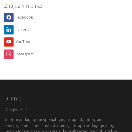
Znajdź mnie na:
Facebook
LinkedIn
YouTube
Instagram
O mnie
Kim jestem?
Jestem pedagogiem specjalnym, terapeutą integracji
sensorycznej, specjalistą diagnozy i terapii pedagogicznej,
instruktorem masażu Shantala, konsultantem Memoli a także