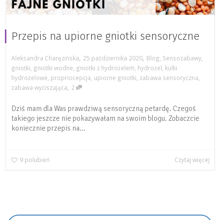
Przepis na upiorne gniotki sensoryczne
,
,
Aleksandra Charęzińska
25 października 2020
Blog
,
Sensozabawy
,
gniotki
,
gniotki wodne
,
gniotki z hydrożelem
,
hydrożel
,
kulki
hydrożelowe
,
propriocepcja
,
upiorne gniotki
,
zabawa sensoryczna
,
,
zabawa wyciszająca
2
Dziś mam dla Was prawdziwą sensoryczną petardę. Czegoś
takiego jeszcze nie pokazywałam na swoim blogu. Zobaczcie
koniecznie przepis na...
9
polubień
Czytaj więcej