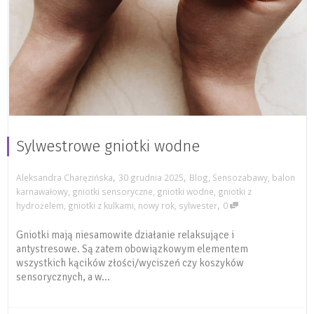
Sylwestrowe gniotki wodne
,
,
Aleksandra Charęzińska
30 grudnia 2025
Blog
,
Sensozabawy
,
balon
karnawałowy
,
gniotki sensoryczne
,
gniotki wodne
,
gniotki z
,
hydrożelem
,
gniotki z kulkami
,
nowy rok
,
sylwester
0
Gniotki mają niesamowite działanie relaksujące i
antystresowe. Są zatem obowiązkowym elementem
wszystkich kącików złości/wyciszeń czy koszyków
sensorycznych, a w...