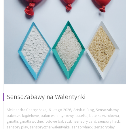
SensoZabawy na Walentynki
,
,
Aleksandra Charęzińska
6 lutego 2026
Artykuł
,
Blog
,
Sensozabawy
,
babeczki kąpielowe
,
balon walentynkowy
,
butelka
,
butelka wzrokowa
,
gniotki
,
gniotki wodne
,
lodowe babeczki
,
sensory card
,
sensory hack
,
sensory play
,
sensoryczna walentynka
,
sensoryhack
,
sensoryplay
,