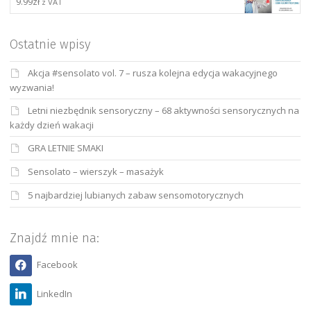
9.99
zł
z VAT
Ostatnie wpisy
Akcja #sensolato vol. 7 – rusza kolejna edycja wakacyjnego
wyzwania!
Letni niezbędnik sensoryczny – 68 aktywności sensorycznych na
każdy dzień wakacji
GRA LETNIE SMAKI
Sensolato – wierszyk – masażyk
5 najbardziej lubianych zabaw sensomotorycznych
Znajdź mnie na:
Facebook
LinkedIn