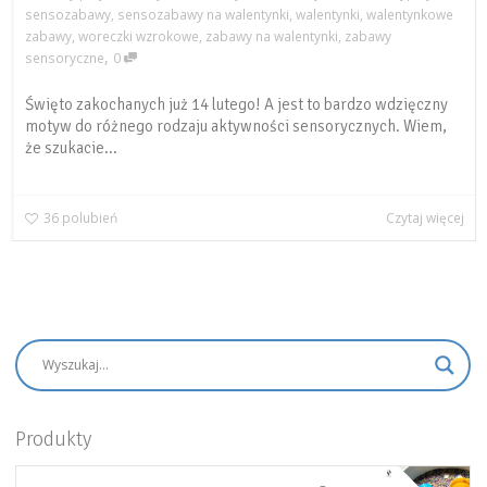
sensozabawy
,
sensozabawy na walentynki
,
walentynki
,
walentynkowe
zabawy
,
woreczki wzrokowe
,
zabawy na walentynki
,
zabawy
,
sensoryczne
0
Święto zakochanych już 14 lutego! A jest to bardzo wdzięczny
motyw do różnego rodzaju aktywności sensorycznych. Wiem,
że szukacie...
36
polubień
Czytaj więcej
Produkty