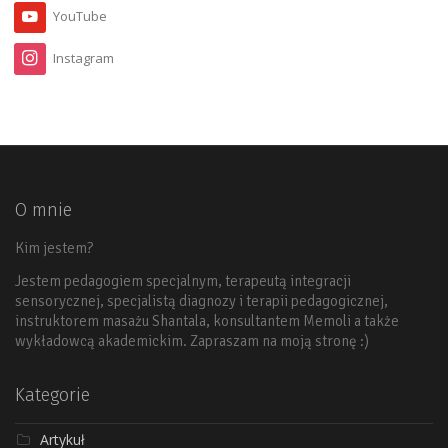
YouTube
Instagram
O mnie
Kim jestem?
Jestem pedagogiem specjalnym, terapeutą integracji
sensorycznej, specjalistą diagnozy i terapii pedagogicznej,
instruktorem masażu Shantala, konsultantem Memoli a także
wykładowcą akademickim. Zapraszam na moją stronę :)
Kategorie
Artykuł