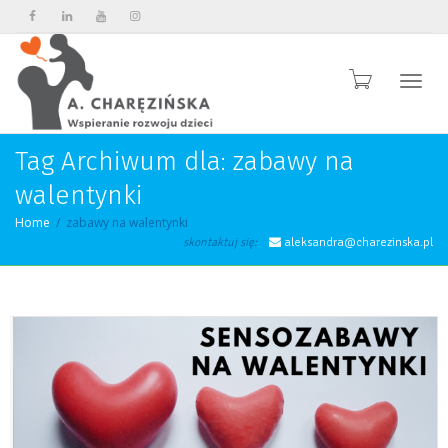
Przeł
Tag Archiwum dla: zabawy na
walentynki
Home
zabawy na walentynki
skontaktuj się:
aleksandra@charezinska.pl