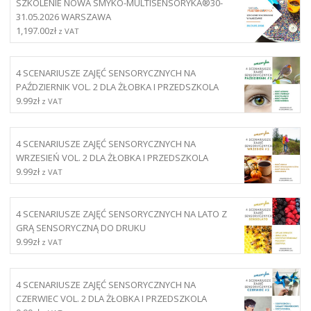
SZKOLENIE NOWA SMYKO-MULTISENSORYKA®30-
31.05.2026 WARSZAWA
1,197.00
zł
z VAT
4 SCENARIUSZE ZAJĘĆ SENSORYCZNYCH NA
PAŹDZIERNIK VOL. 2 DLA ŻŁOBKA I PRZEDSZKOLA
9.99
zł
z VAT
4 SCENARIUSZE ZAJĘĆ SENSORYCZNYCH NA
WRZESIEŃ VOL. 2 DLA ŻŁOBKA I PRZEDSZKOLA
9.99
zł
z VAT
4 SCENARIUSZE ZAJĘĆ SENSORYCZNYCH NA LATO Z
GRĄ SENSORYCZNĄ DO DRUKU
9.99
zł
z VAT
4 SCENARIUSZE ZAJĘĆ SENSORYCZNYCH NA
CZERWIEC VOL. 2 DLA ŻŁOBKA I PRZEDSZKOLA