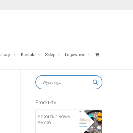
ultacje
Kontakt
Sklep
Logowanie
skontaktuj się:
aleksandra@charezinska.pl
Produkty
SZKOLENIE NOWA
SMYKO-