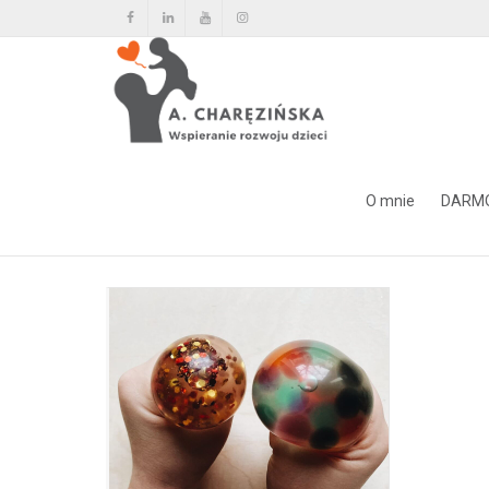
Tag Archiwum dla: balon kar
O mnie
DARM
Home
balon karnawałowy