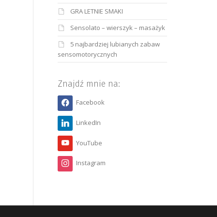
GRA LETNIE SMAKI
Sensolato – wierszyk – masażyk
5 najbardziej lubianych zabaw
sensomotorycznych
Znajdź mnie na:
Facebook
LinkedIn
YouTube
Instagram