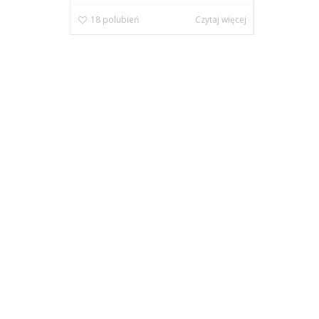
18
polubień
Czytaj więcej