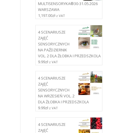
MULTISENSORYKA®30-31.05.2026
WARSZAWA
1,197.00
zł
z VAT
4 SCENARIUSZE
ZAJĘĆ
SENSORYCZNYCH
NA PAŹDZIERNIK
VOL. 2 DLA ŻŁOBKA I PRZEDSZKOLA
9.99
zł
z VAT
4 SCENARIUSZE
ZAJĘĆ
SENSORYCZNYCH
NA WRZESIEŃ VOL. 2
DLA ŻŁOBKA I PRZEDSZKOLA
9.99
zł
z VAT
4 SCENARIUSZE
ZAJĘĆ