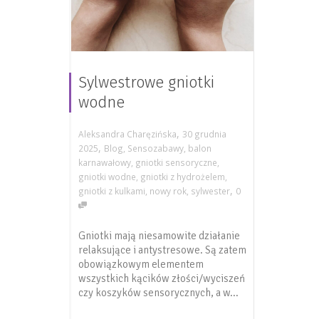
Sylwestrowe gniotki
wodne
,
Aleksandra Charęzińska
30 grudnia
,
2025
Blog
,
Sensozabawy
,
balon
karnawałowy
,
gniotki sensoryczne
,
gniotki wodne
,
gniotki z hydrożelem
,
,
gniotki z kulkami
,
nowy rok
,
sylwester
0
Gniotki mają niesamowite działanie
relaksujące i antystresowe. Są zatem
obowiązkowym elementem
wszystkich kącików złości/wyciszeń
czy koszyków sensorycznych, a w...