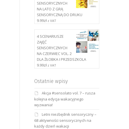
SENSORYCZNYCH
NA LATO Z GRĄ
SENSORYCZNĄ DO DRUKU
9.99
zł
z VAT
4 SCENARIUSZE
ZAJĘĆ
SENSORYCZNYCH
NA CZERWIEC VOL. 2
DLA ŻŁOBKA I PRZEDSZKOLA
9.99
zł
z VAT
Ostatnie wpisy
Akcja #sensolato vol. 7 – rusza
kolejna edycja wakacyjnego
wyzwania!
Letni niezbędnik sensoryczny –
68 aktywności sensorycznych na
każdy dzień wakacji