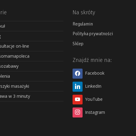
rie
Na skróty
Regulamin
kuł
Polityka prywatności
g
Sklep
ultacje on-line
somamapoleca
Znajdź mnie na:
sozabawy
Facebook
lenia
szyki masażyki
LinkedIn
awa w 3 minuty
YouTube
Instagram