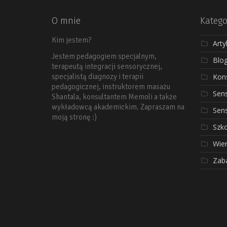
O mnie
Katego
Kim jestem?
Arty
Jestem pedagogiem specjalnym,
Blo
terapeutą integracji sensorycznej,
Kons
specjalistą diagnozy i terapii
pedagogicznej, instruktorem masażu
Sen
Shantala, konsultantem Memoli a także
wykładowcą akademickim. Zapraszam na
Sen
moją stronę :)
Szko
Wier
Zab