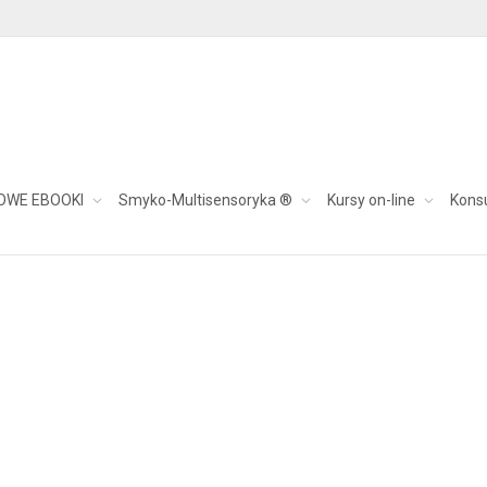
nawałowy
OWE EBOOKI
Smyko-Multisensoryka ®
Kursy on-line
Kons