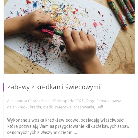
Zabawy z kredkami świecowymi
,
,
Aleksandra Charęzińska
20 listopada 2025
Blog
,
Sensozabawy
,
,
dzień kredki
,
kredki
,
kredki świecowe
,
prasowanki
0
Wykonane z wosku kredki świecowe, posiadają właściwości,
które pozwalają Wam na przygotowanie kilku ciekawych zabaw
sensorycznych z Waszymi dziećmi....