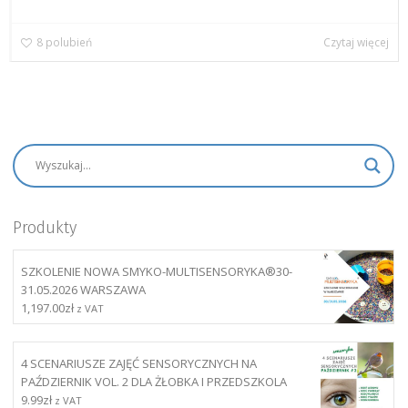
8
polubień
Czytaj więcej
Produkty
SZKOLENIE NOWA SMYKO-MULTISENSORYKA®30-
31.05.2026 WARSZAWA
1,197.00
zł
z VAT
4 SCENARIUSZE ZAJĘĆ SENSORYCZNYCH NA
PAŹDZIERNIK VOL. 2 DLA ŻŁOBKA I PRZEDSZKOLA
9.99
zł
z VAT