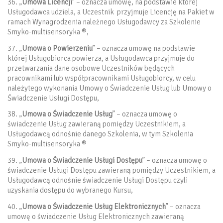
36. „
Umowa Licencji
” – oznacza umowę, na podstawie której
Usługodawca udziela, a Uczestnik przyjmuje Licencję na Pakiet w
ramach Wynagrodzenia należnego Usługodawcy za Szkolenie
Smyko-multisensoryka ®,
37. „
Umowa o Powierzeniu
” – oznacza umowę na podstawie
której Usługobiorca powierza, a Usługodawca przyjmuje do
przetwarzania dane osobowe Uczestników będących
pracownikami lub współpracownikami Usługobiorcy, w celu
należytego wykonania Umowy o Świadczenie Usług lub Umowy o
Świadczenie Usługi Dostępu,
38. „
Umowa o Świadczenie Usług
” – oznacza umowę o
świadczenie Usług zawieraną pomiędzy Uczestnikiem, a
Usługodawcą odnośnie danego Szkolenia, w tym Szkolenia
Smyko-multisensoryka ®
39. „
Umowa o Świadczenie Usługi Dostępu
” – oznacza umowę o
świadczenie Usługi Dostępu zawieraną pomiędzy Uczestnikiem, a
Usługodawcą odnośnie świadczenie Usługi Dostępu czyli
uzyskania dostępu do wybranego Kursu,
40. „
Umowa o Świadczenie Usług Elektronicznych
” – oznacza
umowę o świadczenie Usług Elektronicznych zawieraną