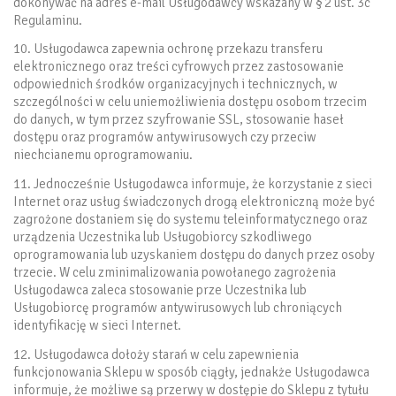
dokonywać na adres e-mail Usługodawcy wskazany w § 2 ust. 3c
Regulaminu.
10. Usługodawca zapewnia ochronę przekazu transferu
elektronicznego oraz treści cyfrowych przez zastosowanie
odpowiednich środków organizacyjnych i technicznych, w
szczególności w celu uniemożliwienia dostępu osobom trzecim
do danych, w tym przez szyfrowanie SSL, stosowanie haseł
dostępu oraz programów antywirusowych czy przeciw
niechcianemu oprogramowaniu.
11. Jednocześnie Usługodawca informuje, że korzystanie z sieci
Internet oraz usług świadczonych drogą elektroniczną może być
zagrożone dostaniem się do systemu teleinformatycznego oraz
urządzenia Uczestnika lub Usługobiorcy szkodliwego
oprogramowania lub uzyskaniem dostępu do danych przez osoby
trzecie. W celu zminimalizowania powołanego zagrożenia
Usługodawca zaleca stosowanie prze Uczestnika lub
Usługobiorcę programów antywirusowych lub chroniących
identyfikację w sieci Internet.
12. Usługodawca dołoży starań w celu zapewnienia
funkcjonowania Sklepu w sposób ciągły, jednakże Usługodawca
informuje, że możliwe są przerwy w dostępie do Sklepu z tytułu