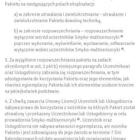
Pakietu na następujących polach eksploatacji:
a) w zakresie utrwalania i zwielokrotniania – utrwalanie i
zwielokrotnianie Pakietu dowolną techniką,
b) w zakresie rozpowszechniania – rozpowszechnianie
wyłącznie wśród uczestników Smyko-multisensoryki ®
poprzez wykonanie, wyświetlanie, wystawianie, odtwarzanie
wyłącznie wobec uczestników Smyko-multisensoryki ®.
3. Za wyjątkiem rozpowszechniania pakietu na zadach
określonych w ust. 2 pkt b) niniejszego paragrafu Uczestnikowi
oraz Usługobiorcy zabrania się rozpowszechniania, w tym
udostępniania do korzystania Pakietu oraz jego elementów, jak
również egzemplarzy Pakietu lub ich elementów osobom trzecim
na jakiejkolwiek podstawie.
4. Z chwilą zawarcia Umowy Licencji Uczestnik lub Usługobiorca
nabywa prawo do korzystania z nośników na których Pakiet został
utrwalony i przekazany Uczestnikowi lub Usługobiorcy w celu
prowadzenia Smyko-multisensoryki ®. Uczestnik oraz
Usługobiorca nie nabywa własności egzemplarza, ani nośnika
Pakietu i jest zobowiązany do jego zwrotu w terminie 7 Dni
Kalendarzowych od daty wygaśnięcia lub rozwiązania Umowy