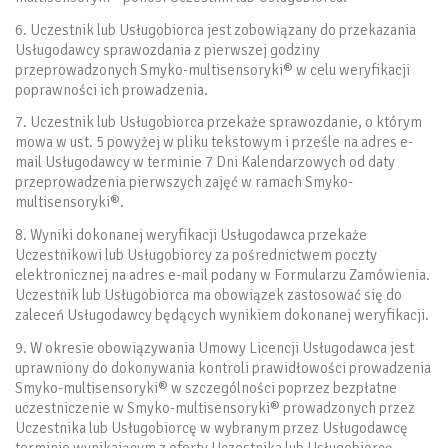
6. Uczestnik lub Usługobiorca jest zobowiązany do przekazania
Usługodawcy sprawozdania z pierwszej godziny
przeprowadzonych Smyko-multisensoryki® w celu weryfikacji
poprawności ich prowadzenia.
7. Uczestnik lub Usługobiorca przekaże sprawozdanie, o którym
mowa w ust. 5 powyżej w pliku tekstowym i prześle na adres e-
mail Usługodawcy w terminie 7 Dni Kalendarzowych od daty
przeprowadzenia pierwszych zajęć w ramach Smyko-
multisensoryki®.
8. Wyniki dokonanej weryfikacji Usługodawca przekaże
Uczestnikowi lub Usługobiorcy za pośrednictwem poczty
elektronicznej na adres e-mail podany w Formularzu Zamówienia.
Uczestnik lub Usługobiorca ma obowiązek zastosować się do
zaleceń Usługodawcy będących wynikiem dokonanej weryfikacji.
9. W okresie obowiązywania Umowy Licencji Usługodawca jest
uprawniony do dokonywania kontroli prawidłowości prowadzenia
Smyko-multisensoryki® w szczególności poprzez bezpłatne
uczestniczenie w Smyko-multisensoryki® prowadzonych przez
Uczestnika lub Usługobiorcę w wybranym przez Usługodawcę
terminie wynikającym z oferty Uczestnika lub Usługobiorcę.