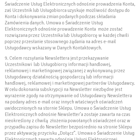
Świadczenie Usług Elektronicznych odnośnie prowadzenia Konta,
zaś Uczestnik lub Usługobiorca uzyskuje możliwość dostępu do
Konta i dokonywania zmian podanych podczas składania
Zamówienia danych. Umowa o Świadczenie Usług
Elektronicznych odnośnie prowadzenie Konta może zostać
rozwiązana przez Uczestnika lub Usługobiorcę w każdej chwili
poprzez przesłanie stosownego żądania na adres e-mail
Usługodawcy wskazany w Danych Kontaktowych.
9. Celem rozsyłania Newslettera jest przekazywanie
Uczestnikowi lub Usługobiorcy informacji handlowej,
reklamowej i marketingowej związanej z wykonywaną przez
Usługodawcę działalnością gospodarczą lub informacji
handlowej, reklamowej i marketingowej partnerów Usługodawcy.
W celu dokonania subskrypcji na Newsletter niezbędne jest
wyrażenie zgody na otrzymywanie od Usługodawcy Newslettera
na podany adres e-mail oraz innych właściwych oświadczeń
uwidocznionych na stornie Sklepu. Umowa o Świadczenie Usług
Elektronicznych odnośnie Newsletter’a zostaje zawarta na czas
nieokreślony z chwilą złożenia powołanych oświadczeń oraz w
przypadku zapisu do Newsletter bezpośrednio na stronie Sklepu
przez aktywację przycisku „Dołącz”. Umowa o Świadczenie Usług
Elektronicznych zawarta odnośnie Usługi Elektronicznej