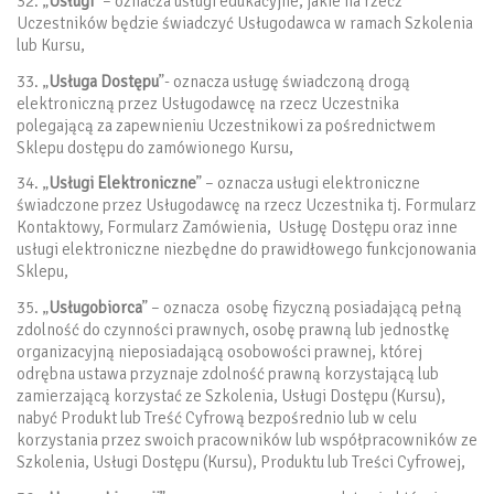
32. „
Usługi
” – oznacza usługi edukacyjne, jakie na rzecz
Uczestników będzie świadczyć Usługodawca w ramach Szkolenia
lub Kursu,
33. „
Usługa Dostępu
”- oznacza usługę świadczoną drogą
elektroniczną przez Usługodawcę na rzecz Uczestnika
polegającą za zapewnieniu Uczestnikowi za pośrednictwem
Sklepu dostępu do zamówionego Kursu,
34. „
Usługi Elektroniczne
” – oznacza usługi elektroniczne
świadczone przez Usługodawcę na rzecz Uczestnika tj. Formularz
Kontaktowy, Formularz Zamówienia, Usługę Dostępu oraz inne
usługi elektroniczne niezbędne do prawidłowego funkcjonowania
Sklepu,
35. „
Usługobiorca
” – oznacza osobę fizyczną posiadającą pełną
zdolność do czynności prawnych, osobę prawną lub jednostkę
organizacyjną nieposiadającą osobowości prawnej, której
odrębna ustawa przyznaje zdolność prawną korzystającą lub
zamierzającą korzystać ze Szkolenia, Usługi Dostępu (Kursu),
nabyć Produkt lub Treść Cyfrową bezpośrednio lub w celu
korzystania przez swoich pracowników lub współpracowników ze
Szkolenia, Usługi Dostępu (Kursu), Produktu lub Treści Cyfrowej,