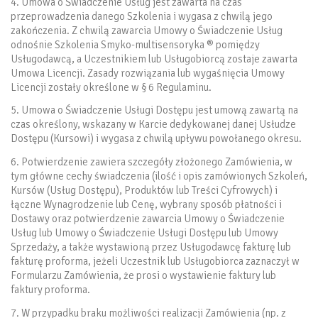
4. Umowa o Świadczenie Usług jest zawarta na czas
przeprowadzenia danego Szkolenia i wygasa z chwilą jego
zakończenia. Z chwilą zawarcia Umowy o Świadczenie Usług
odnośnie Szkolenia Smyko-multisensoryka ® pomiędzy
Usługodawcą, a Uczestnikiem lub Usługobiorcą zostaje zawarta
Umowa Licencji. Zasady rozwiązania lub wygaśnięcia Umowy
Licencji zostały określone w § 6 Regulaminu.
5. Umowa o Świadczenie Usługi Dostępu jest umową zawartą na
czas określony, wskazany w Karcie dedykowanej danej Usłudze
Dostępu (Kursowi) i wygasa z chwilą upływu powołanego okresu.
6. Potwierdzenie zawiera szczegóły złożonego Zamówienia, w
tym główne cechy świadczenia (ilość i opis zamówionych Szkoleń,
Kursów (Usług Dostępu), Produktów lub Treści Cyfrowych) i
łączne Wynagrodzenie lub Cenę, wybrany sposób płatności i
Dostawy oraz potwierdzenie zawarcia Umowy o Świadczenie
Usług lub Umowy o Świadczenie Usługi Dostępu lub Umowy
Sprzedaży, a także wystawioną przez Usługodawcę fakturę lub
fakturę proforma, jeżeli Uczestnik lub Usługobiorca zaznaczył w
Formularzu Zamówienia, że prosi o wystawienie faktury lub
faktury proforma.
7. W przypadku braku możliwości realizacji Zamówienia (np. z