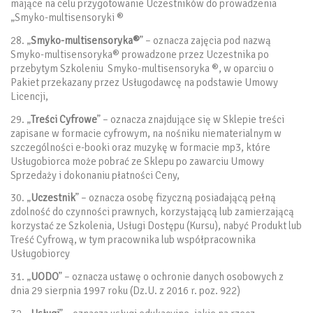
mające na celu przygotowanie Uczestników do prowadzenia
„Smyko-multisensoryki ®
28. „
Smyko-multisensoryka®
” – oznacza zajęcia pod nazwą
Smyko-multisensoryka® prowadzone przez Uczestnika po
przebytym Szkoleniu Smyko-multisensoryka ®, w oparciu o
Pakiet przekazany przez Usługodawcę na podstawie Umowy
Licencji,
29. „
Treści Cyfrowe
” – oznacza znajdujące się w Sklepie treści
zapisane w formacie cyfrowym, na nośniku niematerialnym w
szczególności e-booki oraz muzykę w formacie mp3, które
Usługobiorca może pobrać ze Sklepu po zawarciu Umowy
Sprzedaży i dokonaniu płatności Ceny,
30. „
Uczestnik
” – oznacza osobę fizyczną posiadającą pełną
zdolność do czynności prawnych, korzystającą lub zamierzającą
korzystać ze Szkolenia, Usługi Dostępu (Kursu), nabyć Produkt lub
Treść Cyfrową, w tym pracownika lub współpracownika
Usługobiorcy
31. „
UODO
” – oznacza ustawę o ochronie danych osobowych z
dnia 29 sierpnia 1997 roku (Dz.U. z 2016 r. poz. 922)