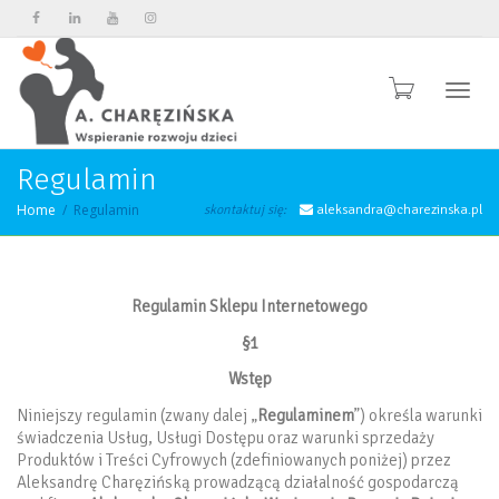
Przeł
Regulamin
Home
Regulamin
skontaktuj się:
aleksandra@charezinska.pl
Regulamin Sklepu Internetowego
§1
Wstęp
Niniejszy regulamin (zwany dalej „
Regulaminem
”) określa warunki
świadczenia Usług, Usługi Dostępu oraz warunki sprzedaży
Produktów i Treści Cyfrowych (zdefiniowanych poniżej) przez
Aleksandrę Charęzińską prowadzącą działalność gospodarczą