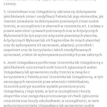
Licencji.
5. Uczestnikowi oraz Usługobiorcy zabrania się dokonywania
jakichkolwiek zmian i modyfikacji Pakietu lub jego elementów, jak
również zezwalanie na dokonywanie powołanych zmian osobie
trzeciej, w szczególności w utworach w rozumieniu art. 1 ustawy o
prawie autorskim i prawach pokrewnych oraz w Artystycznych
Wykonaniach (w tym poprzez włączanie powołanych utworów,
Artystycznych Wykonań lub ich fragmentów do innych utworów)
oraz do wykonywania ich opracowań, adaptacji, przeróbek i
uzupełnień oraz do korzystania z takich zmodyfikowanych
opracowań, a także do wykonywania pozostałych praw zależnych.
6. Jeżeli Usługodawca poinformuje Uczestnika lub Usługobiorcę o
jakichkolwiek roszczeniach osób trzecich zgłaszanych wobec
Usługodawcy lub uprawnionej osoby trzeciej w związku z
korzystaniem z Pakietu przez Uczestnika lub Usługobiorcę, w tym
zarzucających naruszenie praw własności intelektualnej,
Uczestnik pokryje wszelkie wydatki poniesione przez
Usługodawcę z tego tytułu, w tym w szczególności koszty
ekspertów oraz zastępstwa procesowego od chwili zgłoszenia
roszczenia oraz koszty odszkodowań, w szczególności, w razie
wytoczenia przeciwko Usługodawcy lub uprawnionej osobie