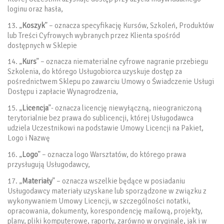
loginu oraz hasła,
13. „
Koszyk
” – oznacza specyfikację Kursów, Szkoleń, Produktów
lub Treści Cyfrowych wybranych przez Klienta spośród
dostępnych w Sklepie
14. „
Kurs
” – oznacza niematerialne cyfrowe nagranie przebiegu
Szkolenia, do którego Usługobiorca uzyskuje dostęp za
pośrednictwem Sklepu po zawarciu Umowy o Świadczenie Usługi
Dostępu i zapłacie Wynagrodzenia,
15. „
Licencja
”- oznacza licencję niewyłączną, nieograniczoną
terytorialnie bez prawa do sublicencji, której Usługodawca
udziela Uczestnikowi na podstawie Umowy Licencji na Pakiet,
Logo i Nazwę
16. „
Logo
” – oznacza logo Warsztatów, do którego prawa
przysługują Usługodawcy,
17. „
Materiały
” – oznacza wszelkie będące w posiadaniu
Usługodawcy materiały uzyskane lub sporządzone w związku z
wykonywaniem Umowy Licencji, w szczególności notatki,
opracowania, dokumenty, korespondencję mailową, projekty,
plany, pliki komputerowe, raporty, zarówno w oryginale, jak i w