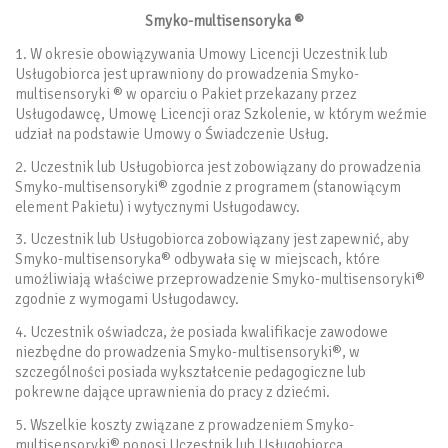
Smyko-multisensoryka ®
1. W okresie obowiązywania Umowy Licencji Uczestnik lub
Usługobiorca jest uprawniony do prowadzenia Smyko-
multisensoryki ® w oparciu o Pakiet przekazany przez
Usługodawcę, Umowę Licencji oraz Szkolenie, w którym weźmie
udział na podstawie Umowy o Świadczenie Usług.
2. Uczestnik lub Usługobiorca jest zobowiązany do prowadzenia
Smyko-multisensoryki® zgodnie z programem (stanowiącym
element Pakietu) i wytycznymi Usługodawcy.
3. Uczestnik lub Usługobiorca zobowiązany jest zapewnić, aby
Smyko-multisensoryka® odbywała się w miejscach, które
umożliwiają właściwe przeprowadzenie Smyko-multisensoryki®
zgodnie z wymogami Usługodawcy.
4. Uczestnik oświadcza, że posiada kwalifikacje zawodowe
niezbędne do prowadzenia Smyko-multisensoryki®, w
szczególności posiada wykształcenie pedagogiczne lub
pokrewne dające uprawnienia do pracy z dziećmi.
5. Wszelkie koszty związane z prowadzeniem Smyko-
multisensoryki® ponosi Uczestnik lub Usługobiorca.