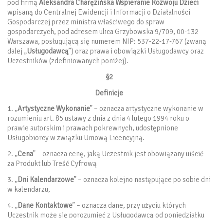
pod firmą
Aleksandra Charęzińska Wspieranie Rozwoju Dzieci
wpisaną do Centralnej Ewidencji i Informacji o Działalności
Gospodarczej przez ministra właściwego do spraw
gospodarczych, pod adresem ulica Grzybowska 9/709, 00-132
Warszawa, posługującą się numerem NIP: 537-22-17-767 (zwaną
dalej „
Usługodawcą
”) oraz prawa i obowiązki Usługodawcy oraz
Uczestników (zdefiniowanych poniżej).
§2
Definicje
1. „
Artystyczne Wykonanie
” – oznacza artystyczne wykonanie w
rozumieniu art. 85 ustawy z dnia z dnia 4 lutego 1994 roku o
prawie autorskim i prawach pokrewnych, udostępnione
Usługobiorcy w związku Umową Licencyjną.
2. „
Cena
” – oznacza cenę, jaką Uczestnik jest obowiązany uiścić
za Produkt lub Treść Cyfrową
3. „
Dni Kalendarzowe
” – oznacza kolejno następujące po sobie dni
w kalendarzu,
4. „
Dane Kontaktowe
” – oznacza dane, przy użyciu których
Uczestnik może się porozumieć z Usługodawcą od poniedziałku