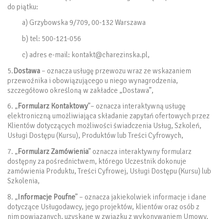
do piątku:
a) Grzybowska 9/709, 00-132 Warszawa
b) tel: 500-121-056
c) adres e-mail: kontakt@charezinska.pl,
5.
Dostawa
– oznacza usługę przewozu wraz ze wskazaniem
przewoźnika i obowiązującego u niego wynagrodzenia,
szczegółowo określoną w zakładce „Dostawa”,
6. „
Formularz Kontaktowy
”– oznacza interaktywną usługę
elektroniczną umożliwiająca składanie zapytań ofertowych przez
Klientów dotyczących możliwości świadczenia Usług, Szkoleń,
Usługi Dostępu (Kursu), Produktów lub Treści Cyfrowych,
7. „
Formularz Zamówienia
” oznacza interaktywny formularz
dostępny za pośrednictwem, którego Uczestnik dokonuje
zamówienia Produktu, Treści Cyfrowej, Usługi Dostępu (Kursu) lub
Szkolenia,
8. „
Informacje Poufne
” – oznacza jakiekolwiek informacje i dane
dotyczące Usługodawcy, jego projektów, klientów oraz osób z
nim powiązanych, uzyskane w związku z wykonywaniem Umowy,