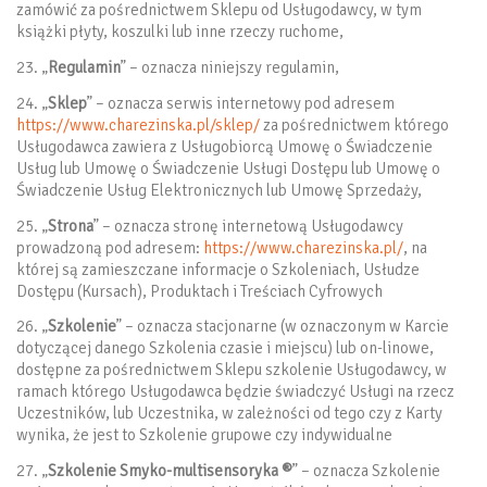
zamówić za pośrednictwem Sklepu od Usługodawcy, w tym
książki płyty, koszulki lub inne rzeczy ruchome,
23. „
Regulamin
” – oznacza niniejszy regulamin,
24. „
Sklep
” – oznacza serwis internetowy pod adresem
https://www.charezinska.pl/sklep/
za pośrednictwem którego
Usługodawca zawiera z Usługobiorcą Umowę o Świadczenie
Usług lub Umowę o Świadczenie Usługi Dostępu lub Umowę o
Świadczenie Usług Elektronicznych lub Umowę Sprzedaży,
25. „
Strona
” – oznacza stronę internetową Usługodawcy
prowadzoną pod adresem:
https://www.charezinska.pl/
, na
której są zamieszczane informacje o Szkoleniach, Usłudze
Dostępu (Kursach), Produktach i Treściach Cyfrowych
26. „
Szkolenie
” – oznacza stacjonarne (w oznaczonym w Karcie
dotyczącej danego Szkolenia czasie i miejscu) lub on-linowe,
dostępne za pośrednictwem Sklepu szkolenie Usługodawcy, w
ramach którego Usługodawca będzie świadczyć Usługi na rzecz
Uczestników, lub Uczestnika, w zależności od tego czy z Karty
wynika, że jest to Szkolenie grupowe czy indywidualne
27. „
Szkolenie Smyko-multisensoryka ®
” – oznacza Szkolenie