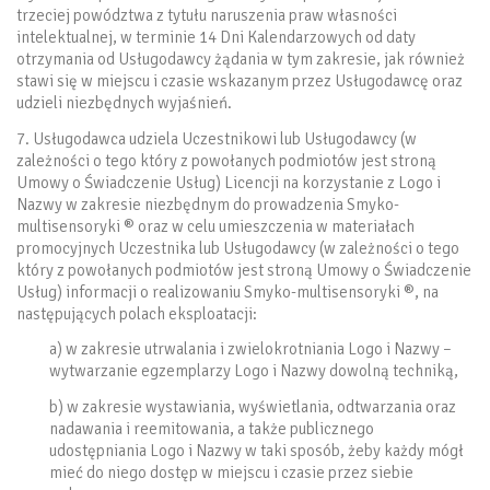
trzeciej powództwa z tytułu naruszenia praw własności
intelektualnej, w terminie 14 Dni Kalendarzowych od daty
otrzymania od Usługodawcy żądania w tym zakresie, jak również
stawi się w miejscu i czasie wskazanym przez Usługodawcę oraz
udzieli niezbędnych wyjaśnień.
7. Usługodawca udziela Uczestnikowi lub Usługodawcy (w
zależności o tego który z powołanych podmiotów jest stroną
Umowy o Świadczenie Usług) Licencji na korzystanie z Logo i
Nazwy w zakresie niezbędnym do prowadzenia Smyko-
multisensoryki ® oraz w celu umieszczenia w materiałach
promocyjnych Uczestnika lub Usługodawcy (w zależności o tego
który z powołanych podmiotów jest stroną Umowy o Świadczenie
Usług) informacji o realizowaniu Smyko-multisensoryki ®, na
następujących polach eksploatacji:
a) w zakresie utrwalania i zwielokrotniania Logo i Nazwy –
wytwarzanie egzemplarzy Logo i Nazwy dowolną techniką,
b) w zakresie wystawiania, wyświetlania, odtwarzania oraz
nadawania i reemitowania, a także publicznego
udostępniania Logo i Nazwy w taki sposób, żeby każdy mógł
mieć do niego dostęp w miejscu i czasie przez siebie