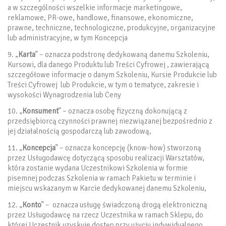
a w szczególności wszelkie informacje marketingowe,
reklamowe, PR-owe, handlowe, finansowe, ekonomiczne,
prawne, techniczne, technologiczne, produkcyjne, organizacyjne
lub administracyjne, w tym Koncepcja
9. „
Karta
” – oznacza podstronę dedykowaną danemu Szkoleniu,
Kursowi, dla danego Produktu lub Treści Cyfrowej , zawierającą
szczegółowe informacje o danym Szkoleniu, Kursie Produkcie lub
Treści Cyfrowej lub Produkcie, w tym o tematyce, zakresie i
wysokości Wynagrodzenia lub Ceny
10. „
Konsument
” – oznacza osobę fizyczną dokonującą z
przedsiębiorcą czynności prawnej niezwiązanej bezpośrednio z
jej działalnością gospodarczą lub zawodową,
11. „
Koncepcja
” – oznacza koncepcję (know-how) stworzoną
przez Usługodawcę dotyczącą sposobu realizacji Warsztatów,
która zostanie wydana Uczestnikowi Szkolenia w formie
pisemnej podczas Szkolenia w ramach Pakietu w terminie i
miejscu wskazanym w Karcie dedykowanej danemu Szkoleniu,
12. „
Konto
” – oznacza usługę świadczoną drogą elektroniczną
przez Usługodawcę na rzecz Uczestnika w ramach Sklepu, do
której Uczestnik uzyskuje dostęp przy użyciu indywidualnego