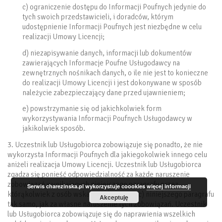
c) ograniczenie dostępu do Informacji Poufnych jedynie do
tych swoich przedstawicieli, i doradców, którym
udostępnienie Informacji Poufnych jest niezbędne w celu
realizacji Umowy Licencji;
d) niezapisywanie danych, informacji lub dokumentów
zawierających Informacje Poufne Usługodawcy na
zewnętrznych nośnikach danych, o ile nie jest to konieczne
do realizacji Umowy Licencji i jest dokonywane w sposób
należycie zabezpieczający dane przed ujawnieniem;
e) powstrzymanie się od jakichkolwiek form
wykorzystywania Informacji Poufnych Usługodawcy w
jakikolwiek sposób.
3. Uczestnik lub Usługobiorca zobowiązuje się ponadto, że nie
wykorzysta Informacji Poufnych dla jakiegokolwiek innego celu
aniżeli realizacja Umowy Licencji. Uczestnik lub Usługobiorca
zgadza się ponieść odpowiedzialność za każde naruszenie
zobowiązań wynikających niniejszego paragrafu przez
Serwis charezinska.pl wykorzystuje coookies
więcej informacji
którąkolwiek z osób wskazanych w ust. 2 c) niniejszego paragrafu
Akceptuję
tak samo, jak za własne naruszenie tych zobowiązań. Uczestnik
lub Usługobiorca zobowiązuje się do naprawienia wszelkich