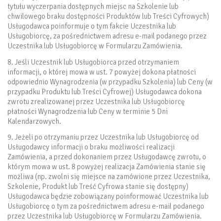
tytułu wyczerpania dostępnych miejsc na Szkolenie lub
chwilowego braku dostępności Produktów lub Treści Cyfrowych)
Usługodawca poinformuje o tym fakcie Uczestnika lub
Usługobiorcę, za pośrednictwem adresu e-mail podanego przez
Uczestnika lub Usługobiorcę w Formularzu Zamówienia.
8. Jeśli Uczestnik lub Usługobiorca przed otrzymaniem
informacji, o której mowa w ust. 7 powyżej dokona płatności
odpowiednio Wynagrodzenia (w przypadku Szkolenia) lub Ceny (w
przypadku Produktu lub Treści Cyfrowej) Usługodawca dokona
zwrotu zrealizowanej przez Uczestnika lub Usługobiorcę
płatności Wynagrodzenia lub Ceny w terminie 5 Dni
Kalendarzowych.
9. Jeżeli po otrzymaniu przez Uczestnika lub Usługobiorcę od
Usługodawcy informacji o braku możliwości realizacji
Zamówienia, a przed dokonaniem przez Usługodawcę zwrotu, o
którym mowa w ust. 8 powyżej realizacja Zamówienia stanie się
możliwa (np. zwolni się miejsce na zamówione przez Uczestnika,
Szkolenie, Produkt lub Treść Cyfrowa stanie się dostępny)
Usługodawca będzie zobowiązany poinformować Uczestnika lub
Usługobiorcę o tym za pośrednictwem adresu e-mail podanego
przez Uczestnika lub Usługobiorcę w Formularzu Zamówienia.