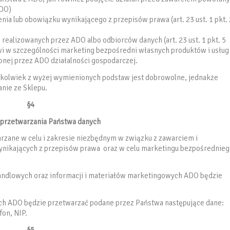
ODO)
ia lub obowiązku wynikającego z przepisów prawa (art. 23 ust. 1 pkt. 
ealizowanych przez ADO albo odbiorców danych (art. 23 ust. 1 pkt. 5
wi w szczególności marketing bezpośredni własnych produktów i usług
nej przez ADO działalności gospodarczej.
jkolwiek z wyżej wymienionych podstaw jest dobrowolne, jednakże
nie ze Sklepu.
§4
s przetwarzania Państwa danych
zane w celu i zakresie niezbędnym w związku z zawarciem i
ikających z przepisów prawa oraz w celu marketingu bezpośrednieg
 handlowych oraz informacji i materiałów marketingowych ADO będzie
h ADO będzie przetwarzać podane przez Państwa następujące dane:
fon, NIP.
§5