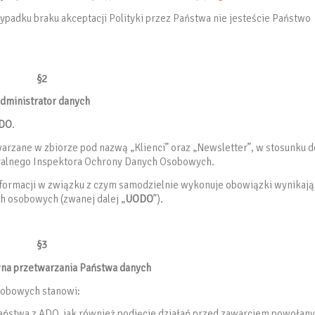
zypadku braku akceptacji Polityki przez Państwa nie jesteście Państwo
§2
dministrator danych
DO
.
arzane w zbiorze pod nazwą „Klienci” oraz „Newsletter”, w stosunku d
eralnego Inspektora Ochrony Danych Osobowych.
nformacji w związku z czym samodzielnie wykonuje obowiązki wynikaj
ch osobowych (zwanej dalej „
UODO
”).
§3
na przetwarzania Państwa danych
sobowych stanowi:
aństwa z ADO, jak również podjęcie działań przed zawarciem powołan