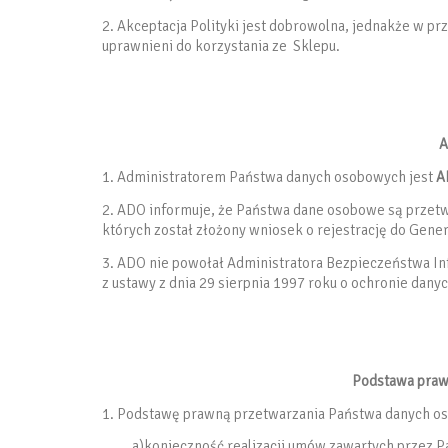
2. Akceptacja Polityki jest dobrowolna, jednakże w pr
uprawnieni do korzystania ze Sklepu.
A
1. Administratorem Państwa danych osobowych jest
A
2. ADO informuje, że Państwa dane osobowe są przetw
których został złożony wniosek o rejestrację do Gen
3. ADO nie powołał Administratora Bezpieczeństwa I
z ustawy z dnia 29 sierpnia 1997 roku o ochronie dany
Podstawa praw
1. Podstawę prawną przetwarzania Państwa danych o
a)konieczność realizacji umów zawartych przez P