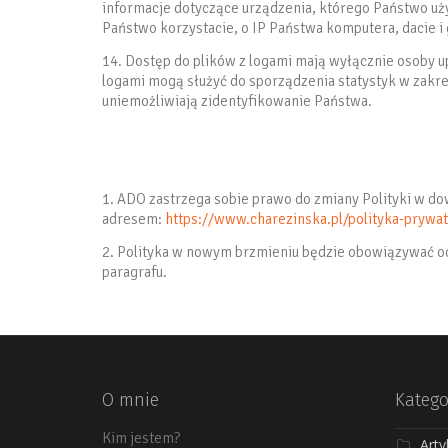
informacje dotyczące urządzenia, którego Państwo używa
Państwo korzystacie, o IP Państwa komputera, dacie i 
14. Dostęp do plików z logami mają wyłącznie osoby 
logami mogą służyć do sporządzenia statystyk w zakr
uniemożliwiają zidentyfikowanie Państwa.
1. ADO zastrzega sobie prawo do zmiany Polityki w do
adresem:
https://www.charezinska.pl/polityka-prywat
2. Polityka w nowym brzmieniu będzie obowiązywać od
paragrafu.
O mnie
Katego
Kim jestem?
Arty