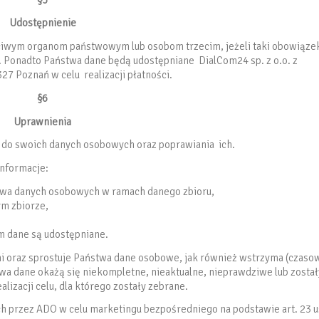
Udostępnienie
ciwym organom państwowym lub osobom trzecim, jeżeli taki obowiąze
 Ponadto Państwa dane będą udostępniane DialCom24 sp. z o.o. z
27 Poznań w celu realizacji płatności.
§6
Uprawnienia
u do swoich danych osobowych oraz poprawiania ich.
informacje:
ństwa danych osobowych w ramach danego zbioru,
ym zbiorze,
ym dane są udostępniane.
lni oraz sprostuje Państwa dane osobowe, jak również wstrzyma (czaso
ństwa dane okażą się niekompletne, nieaktualne, nieprawdziwe lub został
lizacji celu, dla którego zostały zebrane.
h przez ADO w celu marketingu bezpośredniego na podstawie art. 23 u