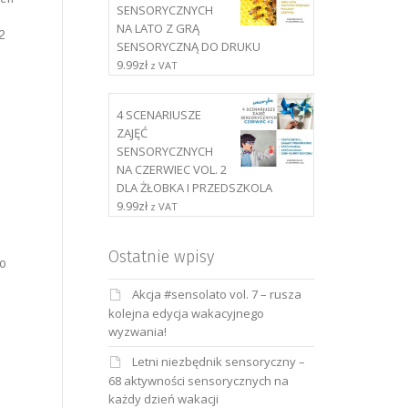
SENSORYCZNYCH
NA LATO Z GRĄ
2
SENSORYCZNĄ DO DRUKU
9.99
zł
z VAT
4 SCENARIUSZE
ZAJĘĆ
SENSORYCZNYCH
NA CZERWIEC VOL. 2
DLA ŻŁOBKA I PRZEDSZKOLA
9.99
zł
z VAT
Ostatnie wpisy
o
Akcja #sensolato vol. 7 – rusza
kolejna edycja wakacyjnego
wyzwania!
Letni niezbędnik sensoryczny –
68 aktywności sensorycznych na
każdy dzień wakacji