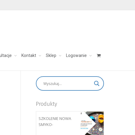
ultacje
Kontakt
Sklep
Logowanie
skontaktuj się:
aleksandra@charezinska.pl
Produkty
SZKOLENIE NOWA
SMYKO-