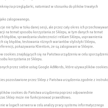
mknięcia przeglądarki, natomiast w stosunku do plików trwałych
a jako zalogowanego.
kcje nie tylko w toku danej sesji, ale przez cały okres ich przechowywa
macji na temat sposobu korzystania ze Sklepu, w tym danych na temat
ch błędów, sprawdzania skuteczności reklam Sklepu, usprawnienia
h się błędów, testowania różnych wariantów stylistyki Sklepu,
ferencji, pokazywania Klientom, że są zalogowani w Sklepie.
ków cookies znajdujących się na Państwa urządzeniu w celu sporządzeni
sobu korzystania ze Sklepu.
zonych przez siebie usług Google AdWords, które używa plików cookies
kies pozostawione przez Sklep z Państwa urządzenia zgodnie z instruk
 plików cookies do Państwa urządzenia poprzez odpowiednie
zas Sklep może nie funkcjonować prawidłowo.
znie w logach serwera w celu analizy pracy systemu informatycznego