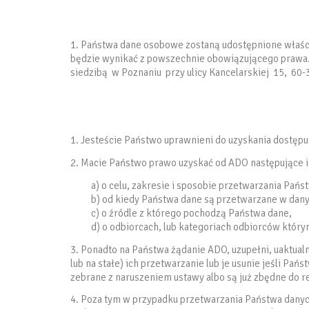
1. Państwa dane osobowe zostaną udostępnione właś
będzie wynikać z powszechnie obowiązującego prawa.
siedzibą w Poznaniu przy ulicy Kancelarskiej 15, 60-3
1. Jesteście Państwo uprawnieni do uzyskania dostęp
2. Macie Państwo prawo uzyskać od ADO następujące 
a) o celu, zakresie i sposobie przetwarzania Pa
b) od kiedy Państwa dane są przetwarzane w dan
c) o źródle z którego pochodzą Państwa dane,
d) o odbiorcach, lub kategoriach odbiorców któr
3. Ponadto na Państwa żądanie ADO, uzupełni, uaktua
lub na stałe) ich przetwarzanie lub je usunie jeśli Pa
zebrane z naruszeniem ustawy albo są już zbędne do rea
4. Poza tym w przypadku przetwarzania Państwa danyc