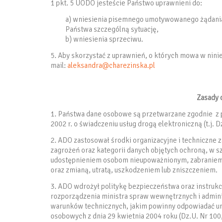
1 pkt. 5 UODO jesteście Państwo uprawnieni do:
a) wniesienia pisemnego umotywowanego żądania
Państwa szczególną sytuację,
b) wniesienia sprzeciwu.
5. Aby skorzystać z uprawnień, o których mowa w nini
mail:
aleksandra@charezinska.pl
Zasady 
1. Państwa dane osobowe są przetwarzane zgodnie z p
2002 r. o świadczeniu usług drogą elektroniczną (t.j. Dz
2. ADO zastosował środki organizacyjne i techniczn
zagrożeń oraz kategorii danych objętych ochroną, w 
udostępnieniem osobom nieupoważnionym, zabraniem 
oraz zmianą, utratą, uszkodzeniem lub zniszczeniem.
3. ADO wdrożył politykę bezpieczeństwa oraz instru
rozporządzenia ministra spraw wewnętrznych i admini
warunków technicznych, jakim powinny odpowiadać ur
osobowych z dnia 29 kwietnia 2004 roku (Dz.U. Nr 100,