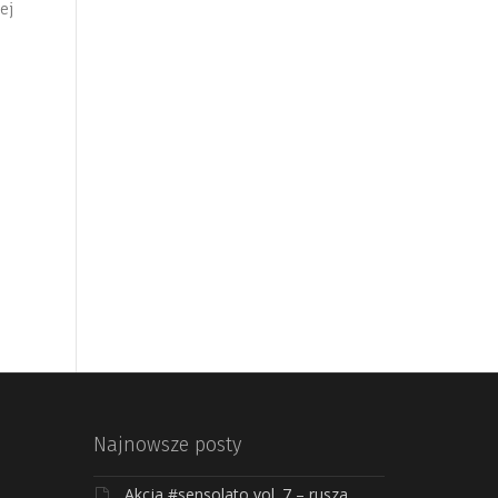
ej
Najnowsze posty
Akcja #sensolato vol. 7 – rusza