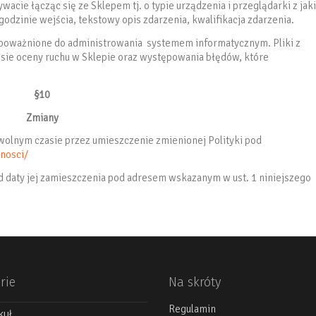
cie łącząc się ze Sklepem tj. o typie urządzenia i przeglądarki z jaki
godzinie wejścia, tekstowy opis zdarzenia, kwalifikacja zdarzenia.
upoważnione do administrowania systemem informatycznym. Pliki z
esie oceny ruchu w Sklepie oraz występowania błędów, które
§10
Zmiany
wolnym czasie przez umieszczenie zmienionej Polityki pod
nosci/
 daty jej zamieszczenia pod adresem wskazanym w ust. 1 niniejszego
rie
Na skróty
Regulamin
kuł