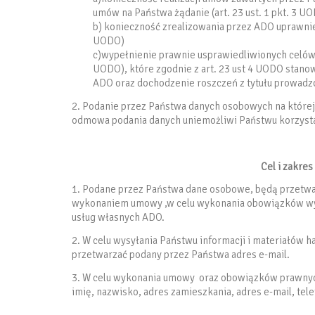
umów na Państwa żądanie (art. 23 ust. 1 pkt. 3 U
b) konieczność zrealizowania przez ADO uprawnien
UODO)
c)wypełnienie prawnie usprawiedliwionych celów r
UODO), które zgodnie z art. 23 ust 4 UODO stano
ADO oraz dochodzenie roszczeń z tytułu prowadzo
2. Podanie przez Państwa danych osobowych na które
odmowa podania danych uniemożliwi Państwu korzysta
Cel i zakre
1. Podane przez Państwa dane osobowe, będą przetwar
wykonaniem umowy ,w celu wykonania obowiązków wyn
usług własnych ADO.
2. W celu wysyłania Państwu informacji i materiałów
przetwarzać podany przez Państwa adres e-mail.
3. W celu wykonania umowy oraz obowiązków prawnyc
imię, nazwisko, adres zamieszkania, adres e-mail, tele