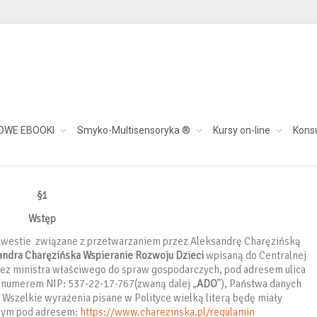
OWE EBOOKI
Smyko-Multisensoryka ®
Kursy on-line
Kons
§1
Wstęp
 kwestie związane z przetwarzaniem przez Aleksandrę Charęzińską
andra Charęzińska Wspieranie Rozwoju Dzieci
wpisaną do Centralnej
rzez ministra właściwego do spraw gospodarczych, pod adresem ulica
 numerem NIP: 537-22-17-767(zwaną dalej „
ADO
”), Państwa danych
szelkie wyrażenia pisane w Polityce wielką literą będę miały
onym pod adresem:
https://www.charezinska.pl/regulamin