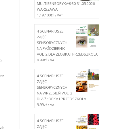
MULTISENSORYKA®30-31.05.2026
WARSZAWA
1,197.00
zł
z VAT
4 SCENARIUSZE
ZAJĘĆ
SENSORYCZNYCH
NA PAŹDZIERNIK
VOL. 2 DLA ŻŁOBKA I PRZEDSZKOLA
9.99
zł
z VAT
o
ące
4 SCENARIUSZE
ZAJĘĆ
SENSORYCZNYCH
NA WRZESIEŃ VOL. 2
DLA ŻŁOBKA I PRZEDSZKOLA
9.99
zł
z VAT
4 SCENARIUSZE
ZAJĘĆ
ych