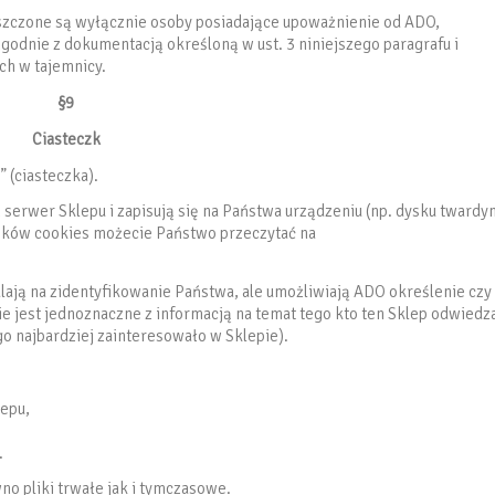
zczone są wyłącznie osoby posiadające upoważnienie od ADO,
odnie z dokumentacją określoną w ust. 3 niniejszego paragrafu i
h w tajemnicy.
§9
Ciasteczk
 (ciasteczka).
z serwer Sklepu i zapisują się na Państwa urządzeniu (np. dysku twardy
plików cookies możecie Państwo przeczytać na
ają na zidentyfikowanie Państwa, ale umożliwiają ADO określenie czy
e jest jednoznaczne z informacją na temat tego kto ten Sklep odwiedza
go najbardziej zainteresowało w Sklepie).
epu,
.
o pliki trwałe jak i tymczasowe.