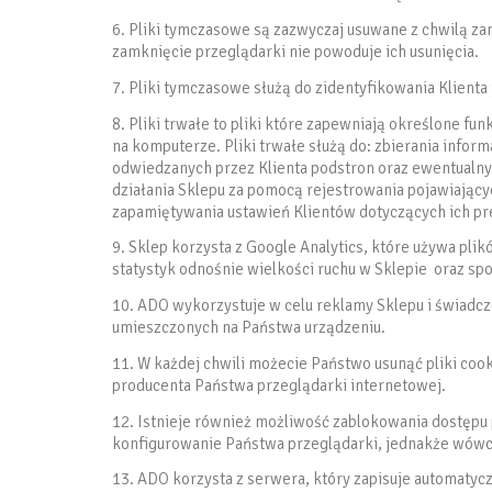
6. Pliki tymczasowe są zazwyczaj usuwane z chwilą za
zamknięcie przeglądarki nie powoduje ich usunięcia.
7. Pliki tymczasowe służą do zidentyfikowania Klient
8. Pliki trwałe to pliki które zapewniają określone fun
na komputerze. Pliki trwałe służą do: zbierania infor
odwiedzanych przez Klienta podstron oraz ewentualny
działania Sklepu za pomocą rejestrowania pojawiającyc
zapamiętywania ustawień Klientów dotyczących ich pre
9. Sklep korzysta z Google Analytics, które używa pli
statystyk odnośnie wielkości ruchu w Sklepie oraz spo
10. ADO wykorzystuje w celu reklamy Sklepu i świadc
umieszczonych na Państwa urządzeniu.
11. W każdej chwili możecie Państwo usunąć pliki coo
producenta Państwa przeglądarki internetowej.
12. Istnieje również możliwość zablokowania dostępu
konfigurowanie Państwa przeglądarki, jednakże wówc
13. ADO korzysta z serwera, który zapisuje automatyc