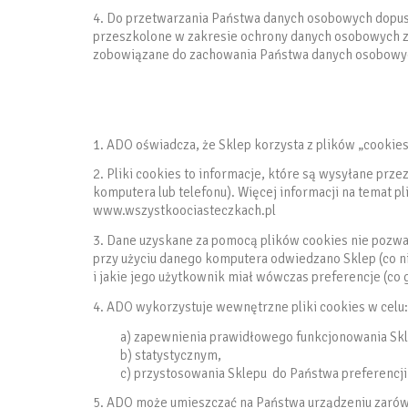
4. Do przetwarzania Państwa danych osobowych dopus
przeszkolone w zakresie ochrony danych osobowych zg
zobowiązane do zachowania Państwa danych osobowyc
1. ADO oświadcza, że Sklep korzysta z plików „cookies”
2. Pliki cookies to informacje, które są wysyłane prze
komputera lub telefonu). Więcej informacji na temat 
www.wszystkoociasteczkach.pl
3. Dane uzyskane za pomocą plików cookies nie pozwal
przy użyciu danego komputera odwiedzano Sklep (co ni
i jakie jego użytkownik miał wówczas preferencje (co 
4. ADO wykorzystuje wewnętrzne pliki cookies w celu:
a) zapewnienia prawidłowego funkcjonowania Skl
b) statystycznym,
c) przystosowania Sklepu do Państwa preferencji
5. ADO może umieszczać na Państwa urządzeniu zarówn