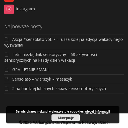
Instagram
Najnowsze posty
Akcja #sensolato vol. 7 – rusza kolejna edycja wakacyjnego
wyzwania!
Letni niezbędnik sensoryczny – 68 aktywności
sensorycznych na każdy dzień wakacji
GRA LETNIE SMAKI
Sensolato – wierszyk – masażyk
5 najbardziej lubianych zabaw sensomotorycznych
Serwis charezinska.pl wykorzystuje coookies
więcej informacji
Akceptuję
©2026 A.Charęzińska. Wspieranie Rozwoju Dzieci