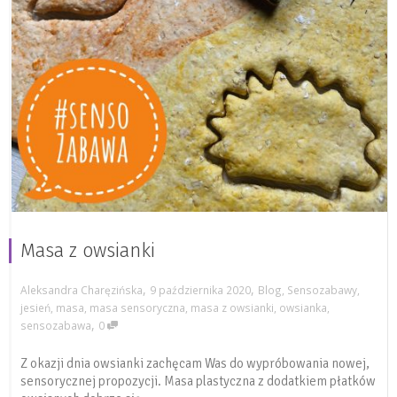
Masa z owsianki
,
,
Aleksandra Charęzińska
9 października 2020
Blog
,
Sensozabawy
,
jesień
,
masa
,
masa sensoryczna
,
masa z owsianki
,
owsianka
,
,
sensozabawa
0
Z okazji dnia owsianki zachęcam Was do wypróbowania nowej,
sensorycznej propozycji. Masa plastyczna z dodatkiem płatków