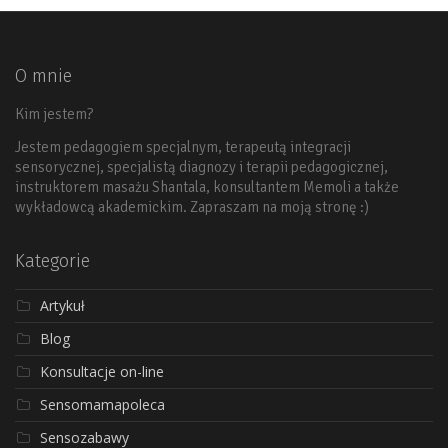
O mnie
Kim jestem?
Jestem pedagogiem specjalnym, terapeutą integracji
sensorycznej, specjalistą diagnozy i terapii pedagogicznej,
instruktorem masażu Shantala, konsultantem Memoli a także
wykładowcą akademickim. Zapraszam na moją stronę :)
Kategorie
Artykuł
Blog
Konsultacje on-line
Sensomamapoleca
Sensozabawy