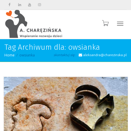
Przeł
Tag Archiwum dla: owsianka
Home
owsianka
skontaktuj się:
aleksandra@charezinska.pl