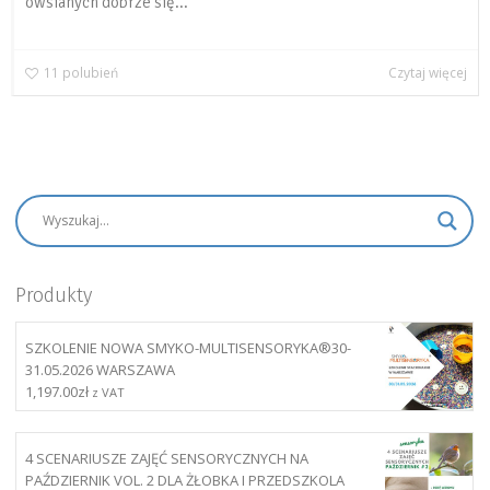
owsianych dobrze się...
11
polubień
Czytaj więcej
Produkty
SZKOLENIE NOWA SMYKO-MULTISENSORYKA®30-
31.05.2026 WARSZAWA
1,197.00
zł
z VAT
4 SCENARIUSZE ZAJĘĆ SENSORYCZNYCH NA
PAŹDZIERNIK VOL. 2 DLA ŻŁOBKA I PRZEDSZKOLA