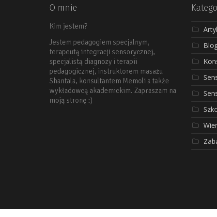
O mnie
Katego
Kim jestem?
Arty
Jestem pedagogiem specjalnym,
Blo
terapeutą integracji sensorycznej,
Kons
specjalistą diagnozy i terapii
pedagogicznej, instruktorem masażu
Sen
Shantala, konsultantem Memoli a także
wykładowcą akademickim. Zapraszam na
Sen
moją stronę :)
Szko
Wier
Zab