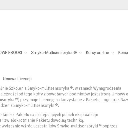
OWE EBOOKI
Smyko-Multisensoryka ®
Kursy on-line
Kons
Umowa Licencji
ośnie Szkolenia Smyko-multisensoryka ®, w ramach Wynagrodzenia
 zależności od tego który z powołanych podmiotów jest stroną Umowy 
soryka ®) przyjmuje Licencję na korzystanie z Pakietu, Logo oraz Na
adzenia Smyko-multisensoryki ®.
stanie z Pakietu na następujących polach eksploatacji:
ie i zwielokrotnianie Pakietu dowolną techniką,
e wyłącznie wśród uczestników Smyko-multisensoryki ® poprzez