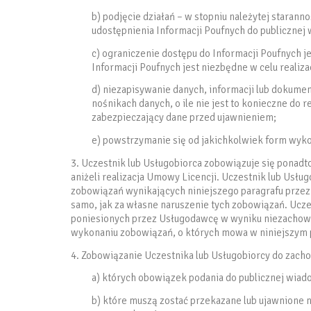
b) podjęcie działań – w stopniu należytej starann
udostępnienia Informacji Poufnych do publicznej
c) ograniczenie dostępu do Informacji Poufnych j
Informacji Poufnych jest niezbędne w celu realiza
d) niezapisywanie danych, informacji lub dokum
nośnikach danych, o ile nie jest to konieczne do 
zabezpieczający dane przed ujawnieniem;
e) powstrzymanie się od jakichkolwiek form wyk
3. Uczestnik lub Usługobiorca zobowiązuje się ponadto
aniżeli realizacja Umowy Licencji. Uczestnik lub Usłu
zobowiązań wynikających niniejszego paragrafu przez 
samo, jak za własne naruszenie tych zobowiązań. Ucze
poniesionych przez Usługodawcę w wyniku niezachowan
wykonaniu zobowiązań, o których mowa w niniejszym 
4. Zobowiązanie Uczestnika lub Usługobiorcy do zacho
a) których obowiązek podania do publicznej wia
b) które muszą zostać przekazane lub ujawnione 