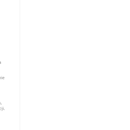
a
nie
,
ji.