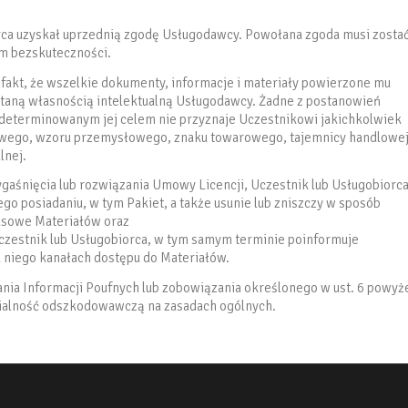
orca uzyskał uprzednią zgodę Usługodawcy. Powołana zgoda musi zosta
m bezskuteczności.
 fakt, że wszelkie dokumenty, informacje i materiały powierzone mu
staną własnością intelektualną Usługodawcy. Żadne z postanowień
zdeterminowanym jej celem nie przyznaje Uczestnikowi jakichkolwiek
tkowego, wzoru przemysłowego, znaku towarowego, tajemnicy handlowej
lnej.
ygaśnięcia lub rozwiązania Umowy Licencji, Uczestnik lub Usługobiorc
o posiadaniu, w tym Pakiet, a także usunie lub zniszczy w sposób
asowe Materiałów oraz
Uczestnik lub Usługobiorca, w tym samym terminie poinformuje
 niego kanałach dostępu do Materiałów.
nia Informacji Poufnych lub zobowiązania określonego w ust. 6 powyż
zialność odszkodowawczą na zasadach ogólnych.