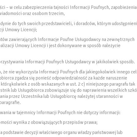
ości – w celu zabezpieczenia tajności Informacji Poufnych, zapobieżenia
 wiadomości oraz osobom trzecim,
edynie do tych swoich przedstawicieli, i doradców, którym udostępnien
cji Umowy Licencji;
entów zawierających Informacje Poufne Usługodawcy na zewnętrznych
realizacji Umowy Licencji i jest dokonywane w sposób należycie
orzystywania Informacji Poufnych Usługodawcy w jakikolwiek sposób.
, że nie wykorzysta Informacji Poufnych dla jakiegokolwiek innego cel
gobiorca zgadza się ponieść odpowiedzialność za każde naruszenie
którąkolwiek z osób wskazanych w ust. 2 c) niniejszego paragrafu tak
stnik lub Usługobiorca zobowiązuje się do naprawienia wszelkich szk
ia przez Uczestnika lub Usługobiorcę należytej staranności w
paragrafie.
wania w tajemnicy Informacji Poufnych nie dotyczy informacji:
domości wynika z obowiązujących przepisów prawa;
na podstawie decyzji właściwego organu władzy państwowej lub