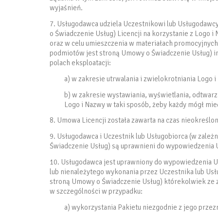
wyjaśnień.
7. Usługodawca udziela Uczestnikowi lub Usługodawcy
o Świadczenie Usług) Licencji na korzystanie z Logo
oraz w celu umieszczenia w materiałach promocyjnych
podmiotów jest stroną Umowy o Świadczenie Usług) in
polach eksploatacji:
a) w zakresie utrwalania i zwielokrotniania Log
b) w zakresie wystawiania, wyświetlania, odtwarz
Logo i Nazwy w taki sposób, żeby każdy mógł mieć
8. Umowa Licencji została zawarta na czas nieokreślon
9. Usługodawca i Uczestnik lub Usługobiorca (w zależ
Świadczenie Usług) są uprawnieni do wypowiedzenia
10. Usługodawca jest uprawniony do wypowiedzenia 
lub nienależytego wykonania przez Uczestnika lub Usł
stroną Umowy o Świadczenie Usług) którekolwiek ze 
w szczególności w przypadku:
a) wykorzystania Pakietu niezgodnie z jego prze