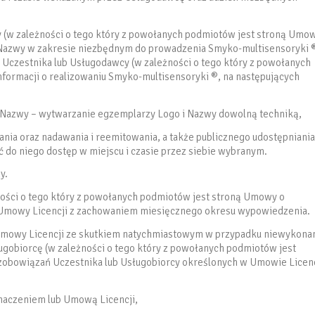
 (w zależności o tego który z powołanych podmiotów jest stroną Umo
 i Nazwy w zakresie niezbędnym do prowadzenia Smyko-multisensoryki 
 Uczestnika lub Usługodawcy (w zależności o tego który z powołanych
formacji o realizowaniu Smyko-multisensoryki ®, na następujących
o i Nazwy – wytwarzanie egzemplarzy Logo i Nazwy dowolną techniką,
ania oraz nadawania i reemitowania, a także publicznego udostępniania
 do niego dostęp w miejscu i czasie przez siebie wybranym.
y.
ności o tego który z powołanych podmiotów jest stroną Umowy o
 Umowy Licencji z zachowaniem miesięcznego okresu wypowiedzenia.
Umowy Licencji ze skutkiem natychmiastowym w przypadku niewykona
ugobiorcę (w zależności o tego który z powołanych podmiotów jest
zobowiązań Uczestnika lub Usługobiorcy określonych w Umowie Licenc
znaczeniem lub Umową Licencji,