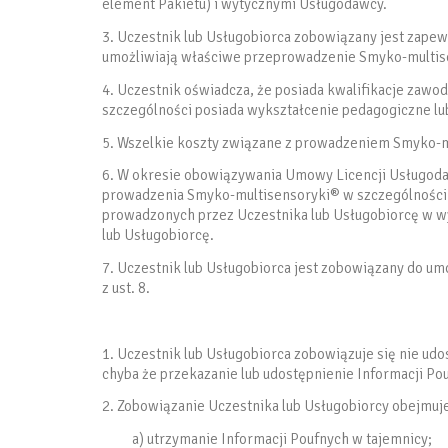
element Pakietu) i wytycznymi Usługodawcy.
3. Uczestnik lub Usługobiorca zobowiązany jest zape
umożliwiają właściwe przeprowadzenie Smyko-multi
4. Uczestnik oświadcza, że posiada kwalifikacje za
szczególności posiada wykształcenie pedagogiczne lu
5. Wszelkie koszty związane z prowadzeniem Smyko-mu
6. W okresie obowiązywania Umowy Licencji Usługoda
prowadzenia Smyko-multisensoryki® w szczególności
prowadzonych przez Uczestnika lub Usługobiorcę w w
lub Usługobiorcę.
7. Uczestnik lub Usługobiorca jest zobowiązany do u
z ust. 8.
1. Uczestnik lub Usługobiorca zobowiązuje się nie ud
chyba że przekazanie lub udostępnienie Informacji Po
2. Zobowiązanie Uczestnika lub Usługobiorcy obejmuj
a) utrzymanie Informacji Poufnych w tajemnicy;