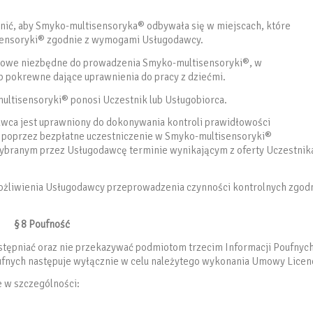
wnić, aby Smyko-multisensoryka® odbywała się w miejscach, które
sensoryki® zgodnie z wymogami Usługodawcy.
wodowe niezbędne do prowadzenia Smyko-multisensoryki®, w
b pokrewne dające uprawnienia do pracy z dziećmi.
ltisensoryki® ponosi Uczestnik lub Usługobiorca.
wca jest uprawniony do dokonywania kontroli prawidłowości
 poprzez bezpłatne uczestniczenie w Smyko-multisensoryki®
ybranym przez Usługodawcę terminie wynikającym z oferty Uczestnik
możliwienia Usługodawcy przeprowadzenia czynności kontrolnych zgod
§ 8 Poufność
ostępniać oraz nie przekazywać podmiotom trzecim Informacji Poufnych
ufnych następuje wyłącznie w celu należytego wykonania Umowy Licenc
e w szczególności: