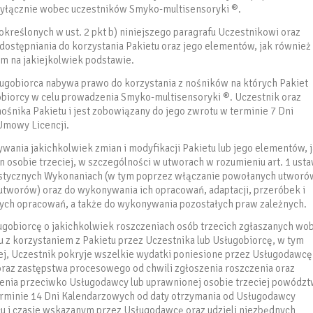
wyłącznie wobec uczestników Smyko-multisensoryki ®.
kreślonych w ust. 2 pkt b) niniejszego paragrafu Uczestnikowi oraz
dostępniania do korzystania Pakietu oraz jego elementów, jak również
m na jakiejkolwiek podstawie.
ługobiorca nabywa prawo do korzystania z nośników na których Pakiet
obiorcy w celu prowadzenia Smyko-multisensoryki ®. Uczestnik oraz
ośnika Pakietu i jest zobowiązany do jego zwrotu w terminie 7 Dni
Umowy Licencji.
wania jakichkolwiek zmian i modyfikacji Pakietu lub jego elementów, 
osobie trzeciej, w szczególności w utworach w rozumieniu art. 1 ust
ystycznych Wykonaniach (w tym poprzez włączanie powołanych utworó
utworów) oraz do wykonywania ich opracowań, adaptacji, przeróbek i
nych opracowań, a także do wykonywania pozostałych praw zależnych.
ugobiorcę o jakichkolwiek roszczeniach osób trzecich zgłaszanych wo
 z korzystaniem z Pakietu przez Uczestnika lub Usługobiorcę, w tym
ej, Uczestnik pokryje wszelkie wydatki poniesione przez Usługodawcę
oraz zastępstwa procesowego od chwili zgłoszenia roszczenia oraz
zenia przeciwko Usługodawcy lub uprawnionej osobie trzeciej powódz
 terminie 14 Dni Kalendarzowych od daty otrzymania od Usługodawcy
scu i czasie wskazanym przez Usługodawcę oraz udzieli niezbędnych