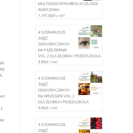
MULTISENSORYKA®30-31.05.2026
WARSZAWA
1,197.00
zł
z VAT
4 SCENARIUSZE
ZAJĘĆ
SENSORYCZNYCH
NA PAŹDZIERNIK
VOL. 2 DLA ŻŁOBKA I PRZEDSZKOLA
9.99
zł
z VAT
jak
awy
w,
4 SCENARIUSZE
ZAJĘĆ
SENSORYCZNYCH
NA WRZESIEŃ VOL. 2
bec
DLA ŻŁOBKA I PRZEDSZKOLA
9.99
zł
 z
z VAT
twa
4 SCENARIUSZE
ZAJĘĆ