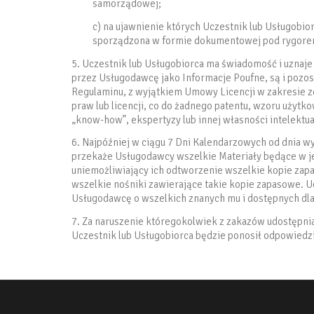
samorządowej;
c) na ujawnienie których Uczestnik lub Usługobi
sporządzona w formie dokumentowej pod rygore
5. Uczestnik lub Usługobiorca ma świadomość i uznaje
przez Usługodawcę jako Informacje Poufne, są i pozo
Regulaminu, z wyjątkiem Umowy Licencji w zakresie 
praw lub licencji, co do żadnego patentu, wzoru uży
„know-how”, ekspertyzy lub innej własności intelektua
6. Najpóźniej w ciągu 7 Dni Kalendarzowych od dnia w
przekaże Usługodawcy wszelkie Materiały będące w jeg
uniemożliwiający ich odtworzenie wszelkie kopie zap
wszelkie nośniki zawierające takie kopie zapasowe. 
Usługodawcę o wszelkich znanych mu i dostępnych dla
7. Za naruszenie któregokolwiek z zakazów udostępnia
Uczestnik lub Usługobiorca będzie ponosił odpowied