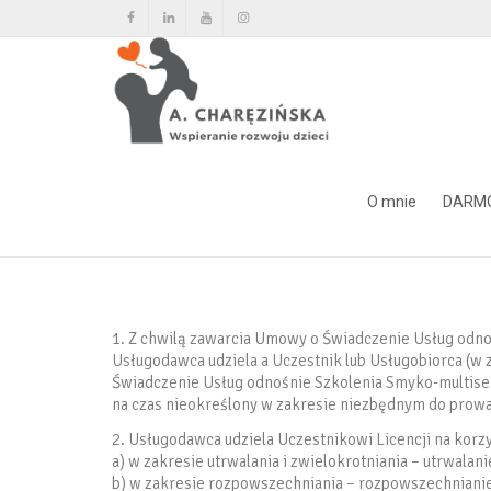
Umowa licencyjna
O mnie
DARM
Home
Umowa licencyjna
1. Z chwilą zawarcia Umowy o Świadczenie Usług odn
Usługodawca udziela a Uczestnik lub Usługobiorca (w
Świadczenie Usług odnośnie Szkolenia Smyko-multisen
na czas nieokreślony w zakresie niezbędnym do prow
2. Usługodawca udziela Uczestnikowi Licencji na korzy
a) w zakresie utrwalania i zwielokrotniania – utrwalan
b) w zakresie rozpowszechniania – rozpowszechniani