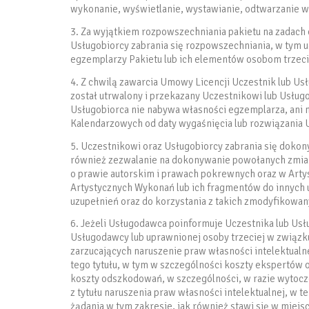
wykonanie, wyświetlanie, wystawianie, odtwarzanie 
3. Za wyjątkiem rozpowszechniania pakietu na zadach o
Usługobiorcy zabrania się rozpowszechniania, w tym u
egzemplarzy Pakietu lub ich elementów osobom trzeci
4. Z chwilą zawarcia Umowy Licencji Uczestnik lub Us
został utrwalony i przekazany Uczestnikowi lub Usług
Usługobiorca nie nabywa własności egzemplarza, ani n
Kalendarzowych od daty wygaśnięcia lub rozwiązania 
5. Uczestnikowi oraz Usługobiorcy zabrania się dokony
również zezwalanie na dokonywanie powołanych zmian 
o prawie autorskim i prawach pokrewnych oraz w Art
Artystycznych Wykonań lub ich fragmentów do innych 
uzupełnień oraz do korzystania z takich zmodyfikowa
6. Jeżeli Usługodawca poinformuje Uczestnika lub Usł
Usługodawcy lub uprawnionej osoby trzeciej w związku
zarzucających naruszenie praw własności intelektualn
tego tytułu, w tym w szczególności koszty ekspertów 
koszty odszkodowań, w szczególności, w razie wytoc
z tytułu naruszenia praw własności intelektualnej, w
żądania w tym zakresie, jak również stawi się w miej