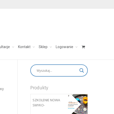
ultacje
Kontakt
Sklep
Logowanie
skontaktuj się:
aleksandra@charezinska.pl
o
Produkty
zwy
SZKOLENIE NOWA
SMYKO-