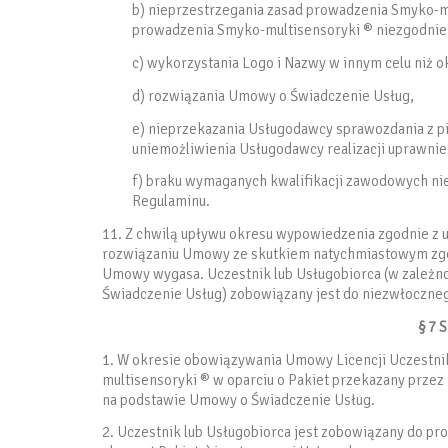
b) nieprzestrzegania zasad prowadzenia Smyko-m
prowadzenia Smyko-multisensoryki ® niezgodnie 
c) wykorzystania Logo i Nazwy w innym celu niż 
d) rozwiązania Umowy o Świadczenie Usług,
e) nieprzekazania Usługodawcy sprawozdania z p
uniemożliwienia Usługodawcy realizacji uprawnie
f) braku wymaganych kwalifikacji zawodowych n
Regulaminu.
11. Z chwilą upływu okresu wypowiedzenia zgodnie z us
rozwiązaniu Umowy ze skutkiem natychmiastowym zgodn
Umowy wygasa. Uczestnik lub Usługobiorca (w zależn
Świadczenie Usług) zobowiązany jest do niezwłoczne
§ 7 
1. W okresie obowiązywania Umowy Licencji Uczestni
multisensoryki ® w oparciu o Pakiet przekazany prze
na podstawie Umowy o Świadczenie Usług.
2. Uczestnik lub Usługobiorca jest zobowiązany do 