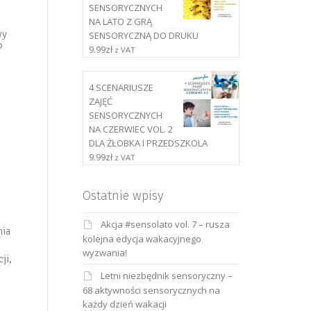
SENSORYCZNYCH
NA LATO Z GRĄ
wy
SENSORYCZNĄ DO DRUKU
®
9.99
zł
z VAT
4 SCENARIUSZE
ZAJĘĆ
SENSORYCZNYCH
NA CZERWIEC VOL. 2
DLA ŻŁOBKA I PRZEDSZKOLA
9.99
zł
z VAT
Ostatnie wpisy
Akcja #sensolato vol. 7 – rusza
nia
kolejna edycja wakacyjnego
wyzwania!
ji,
Letni niezbędnik sensoryczny –
68 aktywności sensorycznych na
każdy dzień wakacji