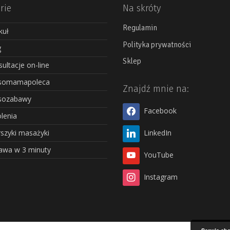
rie
Na skróty
Regulamin
kuł
Polityka prywatności
g
Sklep
ultacje on-line
somamapoleca
Znajdź mnie na:
sozabawy
Facebook
lenia
szyki masażyki
LinkedIn
awa w 3 minuty
YouTube
Instagram