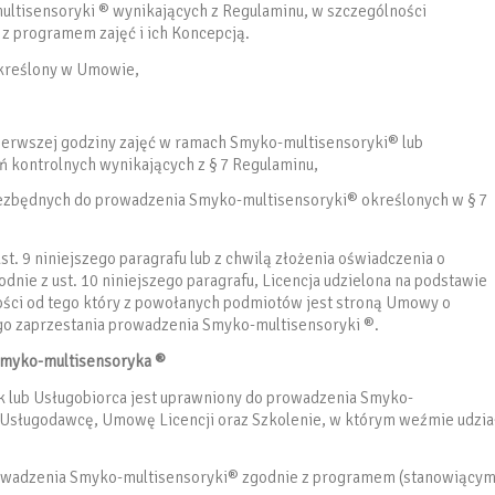
ultisensoryki ® wynikających z Regulaminu, w szczególności
z programem zajęć i ich Koncepcją.
określony w Umowie,
ierwszej godziny zajęć w ramach Smyko-multisensoryki® lub
ń kontrolnych wynikających z § 7 Regulaminu,
iezbędnych do prowadzenia Smyko-multisensoryki® określonych w § 7
t. 9 niniejszego paragrafu lub z chwilą złożenia oświadczenia o
ie z ust. 10 niniejszego paragrafu, Licencja udzielona na podstawie
ości od tego który z powołanych podmiotów jest stroną Umowy o
go zaprzestania prowadzenia Smyko-multisensoryki ®.
Smyko-multisensoryka ®
k lub Usługobiorca jest uprawniony do prowadzenia Smyko-
z Usługodawcę, Umowę Licencji oraz Szkolenie, w którym weźmie udzia
prowadzenia Smyko-multisensoryki® zgodnie z programem (stanowiący