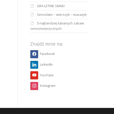
GRA LETNIE SMAKI
Sensolato – wierszyk – masażyk
5 najbardziej lubianych zabaw
sensomotorycznych
Znajdź mnie na:
Facebook
LinkedIn
YouTube
Instagram