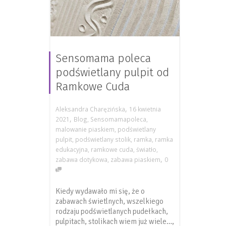
Sensomama poleca
podświetlany pulpit od
Ramkowe Cuda
,
Aleksandra Charęzińska
16 kwietnia
,
2021
Blog
,
Sensomamapoleca
,
malowanie piaskiem
,
podświetlany
pulpit
,
podświetlany stolik
,
ramka
,
ramka
edukacyjna
,
ramkowe cuda
,
światło
,
,
zabawa dotykowa
,
zabawa piaskiem
0
Kiedy wydawało mi się, że o
zabawach świetlnych, wszelkiego
rodzaju podświetlanych pudełkach,
pulpitach, stolikach wiem już wiele…,