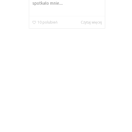
spotkało mnie...
10
polubień
Czytaj więcej