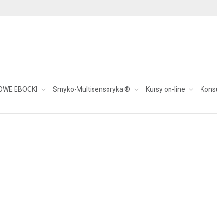
askiem
OWE EBOOKI
Smyko-Multisensoryka ®
Kursy on-line
Kons