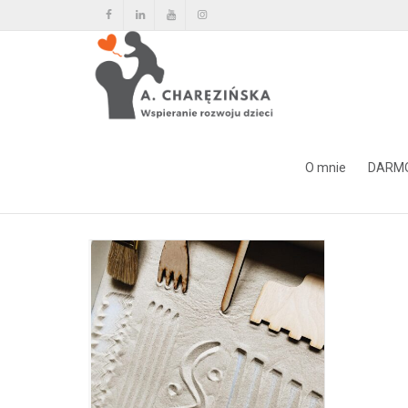
Tag Archiwum dla: zabawa pi
O mnie
DARM
Home
zabawa piaskiem