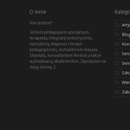
O mnie
Katego
Kim jestem?
Arty
Jestem pedagogiem specjalnym,
Blo
terapeutą integracji sensorycznej,
Kons
specjalistą diagnozy i terapii
pedagogicznej, instruktorem masażu
Sen
Shantala, konsultantem Memoli a także
wykładowcą akademickim. Zapraszam na
Sen
moją stronę :)
Szko
Wier
Zab