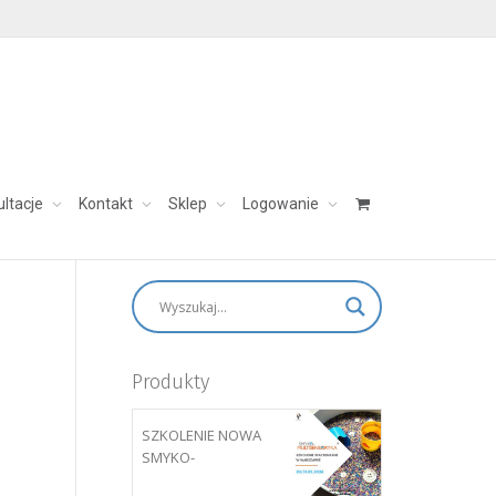
ultacje
Kontakt
Sklep
Logowanie
skontaktuj się:
aleksandra@charezinska.pl
Produkty
SZKOLENIE NOWA
SMYKO-