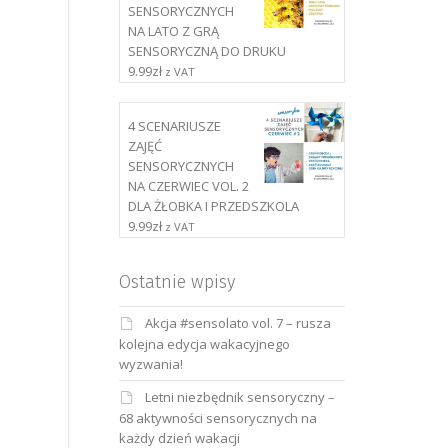
SENSORYCZNYCH
NA LATO Z GRĄ
SENSORYCZNĄ DO DRUKU
9.99
zł
z VAT
4 SCENARIUSZE
ZAJĘĆ
SENSORYCZNYCH
NA CZERWIEC VOL. 2
DLA ŻŁOBKA I PRZEDSZKOLA
9.99
zł
z VAT
Ostatnie wpisy
Akcja #sensolato vol. 7 – rusza
kolejna edycja wakacyjnego
wyzwania!
Letni niezbędnik sensoryczny –
68 aktywności sensorycznych na
każdy dzień wakacji