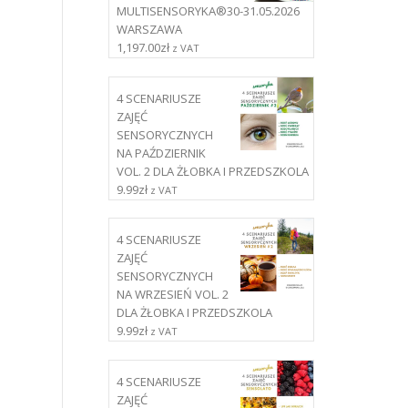
MULTISENSORYKA®30-31.05.2026
WARSZAWA
1,197.00
zł
z VAT
4 SCENARIUSZE
ZAJĘĆ
SENSORYCZNYCH
NA PAŹDZIERNIK
VOL. 2 DLA ŻŁOBKA I PRZEDSZKOLA
9.99
zł
z VAT
4 SCENARIUSZE
ZAJĘĆ
SENSORYCZNYCH
NA WRZESIEŃ VOL. 2
DLA ŻŁOBKA I PRZEDSZKOLA
9.99
zł
z VAT
4 SCENARIUSZE
ZAJĘĆ