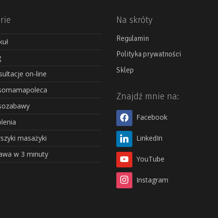
rie
Na skróty
Regulamin
kuł
Polityka prywatności
g
Sklep
ultacje on-line
somamapoleca
Znajdź mnie na:
sozabawy
Facebook
lenia
szyki masażyki
LinkedIn
awa w 3 minuty
YouTube
Instagram