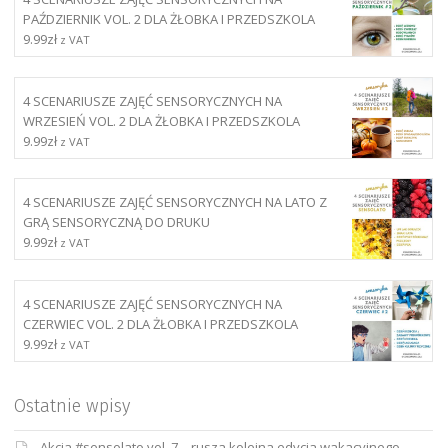
PAŹDZIERNIK VOL. 2 DLA ŻŁOBKA I PRZEDSZKOLA
9.99
zł
z VAT
4 SCENARIUSZE ZAJĘĆ SENSORYCZNYCH NA
WRZESIEŃ VOL. 2 DLA ŻŁOBKA I PRZEDSZKOLA
9.99
zł
z VAT
4 SCENARIUSZE ZAJĘĆ SENSORYCZNYCH NA LATO Z
GRĄ SENSORYCZNĄ DO DRUKU
9.99
zł
z VAT
4 SCENARIUSZE ZAJĘĆ SENSORYCZNYCH NA
CZERWIEC VOL. 2 DLA ŻŁOBKA I PRZEDSZKOLA
9.99
zł
z VAT
Ostatnie wpisy
Akcja #sensolato vol. 7 – rusza kolejna edycja wakacyjnego