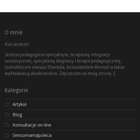
O mnie
Kim jestem?
Jestem pedagogiem specjalnym, terapeutą integracji
sensorycznej, specjalistą diagnozy i terapii pedagogicznej,
instruktorem masażu Shantala, konsultantem Memoli a także
wykładowcą akademickim. Zapraszam na moją stronę :)
Kategorie
Artykuł
Blog
Konsultacje on-line
Sensomamapoleca