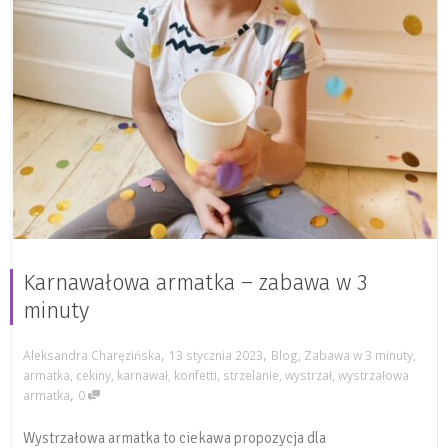
Karnawałowa armatka – zabawa w 3
minuty
,
,
Aleksandra Charęzińska
13 stycznia 2023
Blog
,
Zabawa w 3 minuty
,
armatka
,
cekiny
,
karnawał
,
konfetti
,
strzelanie
,
wystrzał
,
wystrzałowa
,
armatka
0
Wystrzałowa armatka to ciekawa propozycja dla