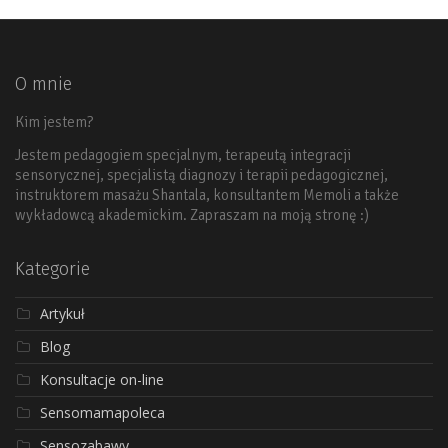
O mnie
Kim jestem?
Jestem pedagogiem specjalnym, terapeutą integracji
sensorycznej, specjalistą diagnozy i terapii pedagogicznej,
instruktorem masażu Shantala, konsultantem Memoli a także
wykładowcą akademickim. Zapraszam na moją stronę :)
Kategorie
Artykuł
Blog
Konsultacje on-line
Sensomamapoleca
Sensozabawy