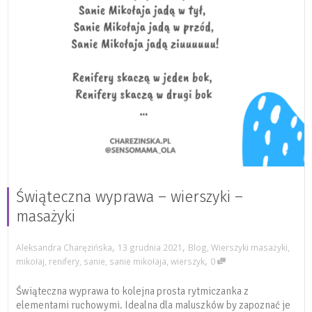
Świąteczna wyprawa – wierszyki –
masażyki
,
,
Aleksandra Charęzińska
13 grudnia 2021
Blog
,
Wierszyki masażyki
,
,
mikołaj
,
renifery
,
sanie
,
sanie mikołaja
,
wierszyk
0
Świąteczna wyprawa to kolejna prosta rytmiczanka z
elementami ruchowymi. Idealna dla maluszków by zapoznać je