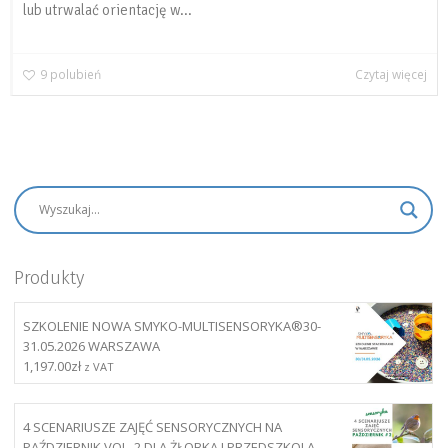
lub utrwalać orientację w...
9
polubień
Czytaj więcej
Produkty
SZKOLENIE NOWA SMYKO-MULTISENSORYKA®30-
31.05.2026 WARSZAWA
1,197.00
zł
z VAT
4 SCENARIUSZE ZAJĘĆ SENSORYCZNYCH NA
PAŹDZIERNIK VOL. 2 DLA ŻŁOBKA I PRZEDSZKOLA