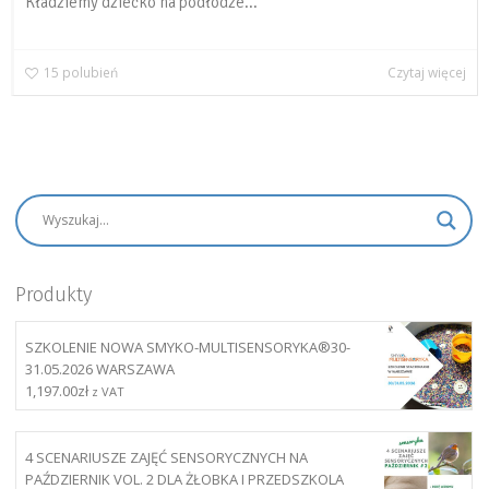
Kładziemy dziecko na podłodze...
15
polubień
Czytaj więcej
Produkty
SZKOLENIE NOWA SMYKO-MULTISENSORYKA®30-
31.05.2026 WARSZAWA
1,197.00
zł
z VAT
4 SCENARIUSZE ZAJĘĆ SENSORYCZNYCH NA
PAŹDZIERNIK VOL. 2 DLA ŻŁOBKA I PRZEDSZKOLA