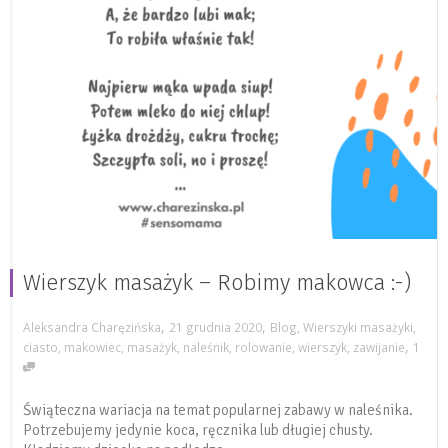
Wierszyk masażyk – Robimy makowca :-)
,
,
Aleksandra Charęzińska
21 grudnia 2020
Blog
,
Wierszyki masażyki
,
,
ciasto
,
makowiec
,
masażyk
,
naleśnik
,
rolowanie
,
wierszyk
,
zawijanie
1
Świąteczna wariacja na temat popularnej zabawy w naleśnika.
Potrzebujemy jedynie koca, ręcznika lub długiej chusty.