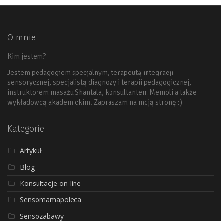
O mnie
Kim jestem?
Jestem pedagogiem specjalnym, terapeutą integracji
sensorycznej, specjalistą diagnozy i terapii pedagogicznej,
instruktorem masażu Shantala, konsultantem Memoli a także
wykładowcą akademickim. Zapraszam na moją stronę :)
Kategorie
Artykuł
Blog
Konsultacje on-line
Sensomamapoleca
Sensozabawy