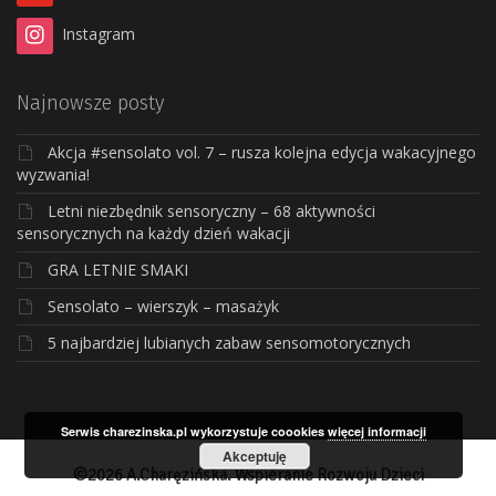
Instagram
Najnowsze posty
Akcja #sensolato vol. 7 – rusza kolejna edycja wakacyjnego
wyzwania!
Letni niezbędnik sensoryczny – 68 aktywności
sensorycznych na każdy dzień wakacji
GRA LETNIE SMAKI
Sensolato – wierszyk – masażyk
5 najbardziej lubianych zabaw sensomotorycznych
Serwis charezinska.pl wykorzystuje coookies
więcej informacji
Akceptuję
©2026 A.Charęzińska. Wspieranie Rozwoju Dzieci