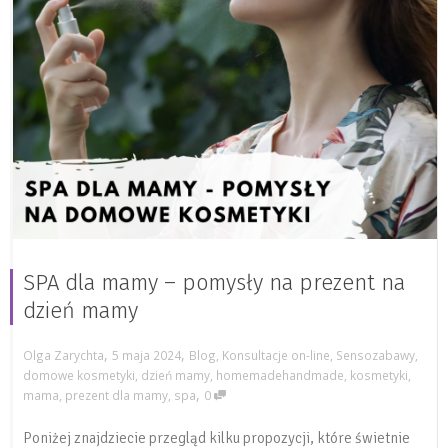
SPA dla mamy – pomysły na prezent na
dzień mamy
,
,
Olga Zarychta
5 maja 2024
Blog
,
Konsultacje on-line
,
Sensozabawy
,
domowe kosmetyki
,
dzień mamy
,
homemadehandmade
,
kosmetyki
,
,
mama
,
prezent dla mamy
,
spa
0
Poniżej znajdziecie przegląd kilku propozycji, które świetnie