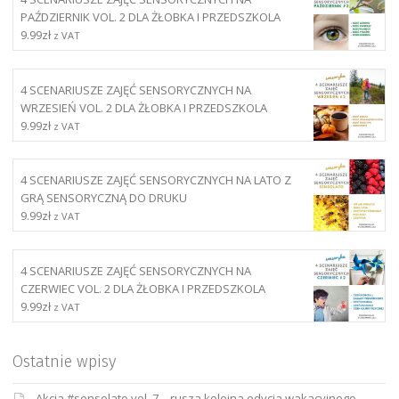
PAŹDZIERNIK VOL. 2 DLA ŻŁOBKA I PRZEDSZKOLA
9.99
zł
z VAT
4 SCENARIUSZE ZAJĘĆ SENSORYCZNYCH NA
WRZESIEŃ VOL. 2 DLA ŻŁOBKA I PRZEDSZKOLA
9.99
zł
z VAT
4 SCENARIUSZE ZAJĘĆ SENSORYCZNYCH NA LATO Z
GRĄ SENSORYCZNĄ DO DRUKU
9.99
zł
z VAT
4 SCENARIUSZE ZAJĘĆ SENSORYCZNYCH NA
CZERWIEC VOL. 2 DLA ŻŁOBKA I PRZEDSZKOLA
9.99
zł
z VAT
Ostatnie wpisy
Akcja #sensolato vol. 7 – rusza kolejna edycja wakacyjnego