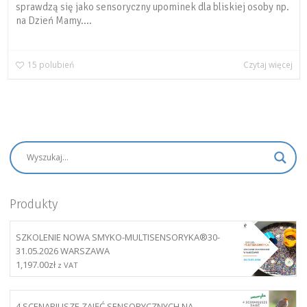
sprawdzą się jako sensoryczny upominek dla bliskiej osoby np.
na Dzień Mamy....
15
polubień
Czytaj więcej
Produkty
SZKOLENIE NOWA SMYKO-MULTISENSORYKA®30-
31.05.2026 WARSZAWA
1,197.00
zł
z VAT
4 SCENARIUSZE ZAJĘĆ SENSORYCZNYCH NA