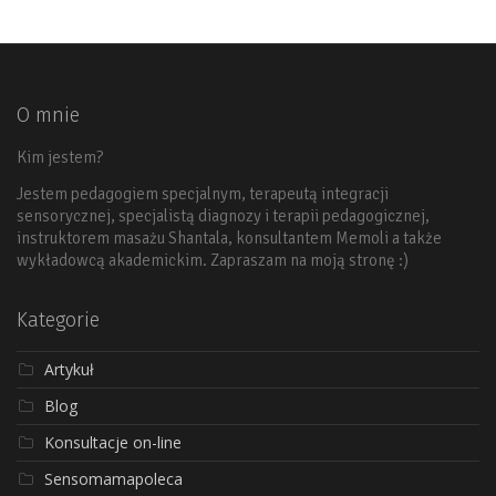
O mnie
Kim jestem?
Jestem pedagogiem specjalnym, terapeutą integracji
sensorycznej, specjalistą diagnozy i terapii pedagogicznej,
instruktorem masażu Shantala, konsultantem Memoli a także
wykładowcą akademickim. Zapraszam na moją stronę :)
Kategorie
Artykuł
Blog
Konsultacje on-line
Sensomamapoleca