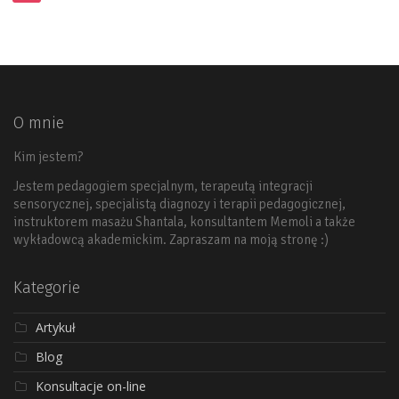
O mnie
Kim jestem?
Jestem pedagogiem specjalnym, terapeutą integracji
sensorycznej, specjalistą diagnozy i terapii pedagogicznej,
instruktorem masażu Shantala, konsultantem Memoli a także
wykładowcą akademickim. Zapraszam na moją stronę :)
Kategorie
Artykuł
Blog
Konsultacje on-line