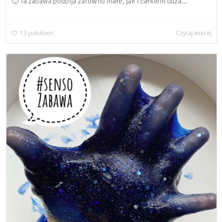
🙂 Ta zabawa podbija zarówno małe, jak i całkiem duża...
13
polubień
Czytaj więcej