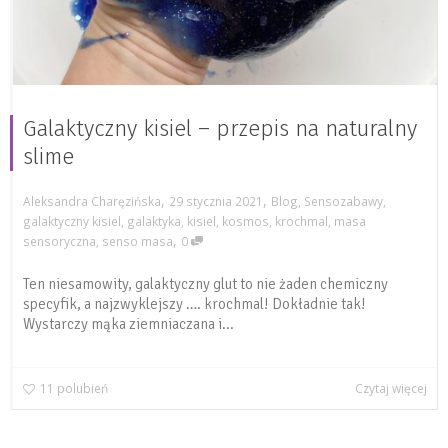
Galaktyczny kisiel – przepis na naturalny
slime
,
,
Aleksandra Charęzińska
29 stycznia 2021
Blog
,
Sensozabawy
,
galaktyczny kisiel
,
galaktyka
,
kisiel
,
kosmos
,
krochmal
,
masa
,
sensoryczna
,
senso masa
0
Ten niesamowity, galaktyczny glut to nie żaden chemiczny
specyfik, a najzwyklejszy …. krochmal! Dokładnie tak!
Wystarczy mąka ziemniaczana i...
11
polubień
Czytaj więcej