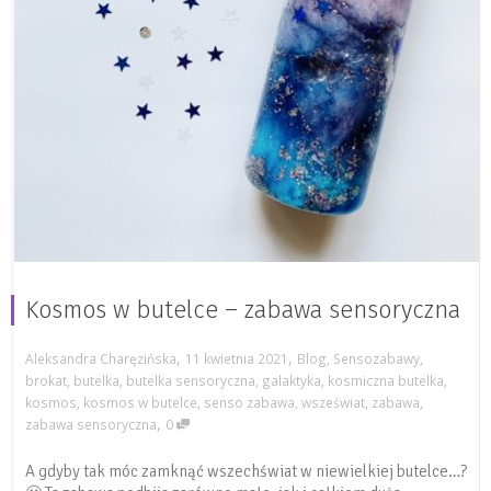
Kosmos w butelce – zabawa sensoryczna
,
,
Aleksandra Charęzińska
11 kwietnia 2021
Blog
,
Sensozabawy
,
brokat
,
butelka
,
butelka sensoryczna
,
galaktyka
,
kosmiczna butelka
,
kosmos
,
kosmos w butelce
,
senso zabawa
,
wszeświat
,
zabawa
,
,
zabawa sensoryczna
0
A gdyby tak móc zamknąć wszechświat w niewielkiej butelce…?