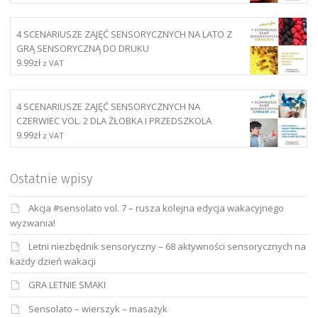
4 SCENARIUSZE ZAJĘĆ SENSORYCZNYCH NA LATO Z
GRĄ SENSORYCZNĄ DO DRUKU
9.99
zł
z VAT
4 SCENARIUSZE ZAJĘĆ SENSORYCZNYCH NA
CZERWIEC VOL. 2 DLA ŻŁOBKA I PRZEDSZKOLA
9.99
zł
z VAT
Ostatnie wpisy
Akcja #sensolato vol. 7 – rusza kolejna edycja wakacyjnego
wyzwania!
Letni niezbędnik sensoryczny – 68 aktywności sensorycznych na
każdy dzień wakacji
GRA LETNIE SMAKI
Sensolato – wierszyk – masażyk