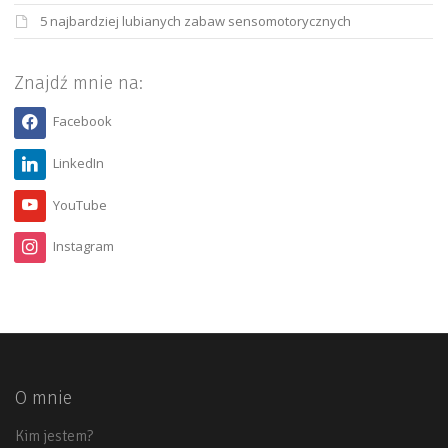
5 najbardziej lubianych zabaw sensomotorycznych
Znajdź mnie na:
Facebook
LinkedIn
YouTube
Instagram
O mnie
Kim jestem?