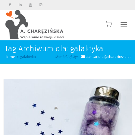
Przeł
Tag Archiwum dla: galaktyka
Home
galaktyka
skontaktuj się:
aleksandra@charezinska.pl