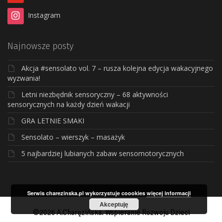
Instagram
Najnowsze posty
Akcja #sensolato vol. 7 – rusza kolejna edycja wakacyjnego
wyzwania!
Letni niezbędnik sensoryczny – 68 aktywności
sensorycznych na każdy dzień wakacji
GRA LETNIE SMAKI
Sensolato – wierszyk – masażyk
5 najbardziej lubianych zabaw sensomotorycznych
Serwis charezinska.pl wykorzystuje coookies
więcej informacji
Akceptuję
©2026 A.Charęzińska. Wspieranie Rozwoju Dzieci