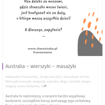
Australia – wierszyki – masażyki
,
,
Aleksandra Charęzińska
26 stycznia 2022
Konsultacje on-line
,
Wierszyki masażyki
,
antypody
,
australia
,
dingo
,
dziobak
,
kangur
,
,
kangury
,
koala
,
kontynent
0
Australia to najmniejszy, a zarazem bardzo wyjątkowy
kontynent, szczególnie biorąc pod uwagę jego unikatową