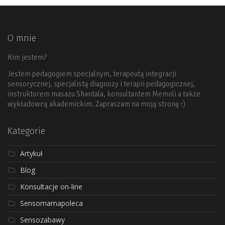
O mnie
Kim jestem?
Jestem pedagogiem specjalnym, terapeutą integracji
sensorycznej, specjalistą diagnozy i terapii pedagogicznej,
instruktorem masażu Shantala, konsultantem Memoli a także
wykładowcą akademickim. Zapraszam na moją stronę :)
Kategorie
Artykuł
Blog
Konsultacje on-line
Sensomamapoleca
Sensozabawy