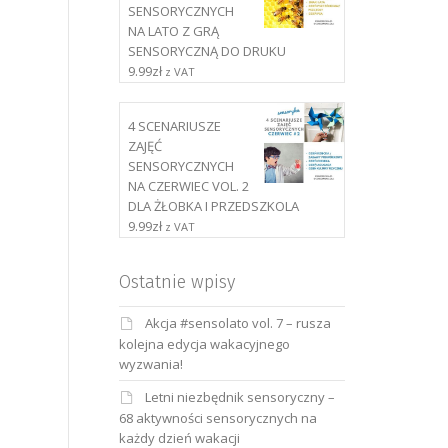
SENSORYCZNYCH
NA LATO Z GRĄ
SENSORYCZNĄ DO DRUKU
9.99
zł
z VAT
4 SCENARIUSZE
ZAJĘĆ
SENSORYCZNYCH
NA CZERWIEC VOL. 2
DLA ŻŁOBKA I PRZEDSZKOLA
9.99
zł
z VAT
Ostatnie wpisy
Akcja #sensolato vol. 7 – rusza
kolejna edycja wakacyjnego
wyzwania!
Letni niezbędnik sensoryczny –
68 aktywności sensorycznych na
każdy dzień wakacji