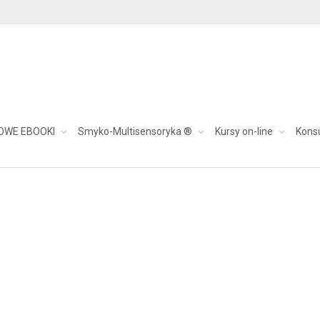
OWE EBOOKI
Smyko-Multisensoryka ®
Kursy on-line
Kons