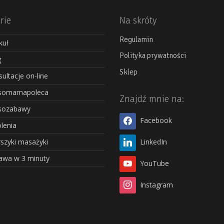
rie
Na skróty
Regulamin
kuł
Polityka prywatności
g
Sklep
ultacje on-line
somamapoleca
Znajdź mnie na:
sozabawy
Facebook
lenia
szyki masażyki
LinkedIn
awa w 3 minuty
YouTube
Instagram