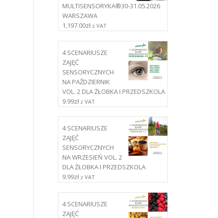
MULTISENSORYKA®30-31.05.2026
WARSZAWA
1,197.00
zł
z VAT
4 SCENARIUSZE
ZAJĘĆ
SENSORYCZNYCH
NA PAŹDZIERNIK
VOL. 2 DLA ŻŁOBKA I PRZEDSZKOLA
9.99
zł
z VAT
4 SCENARIUSZE
ZAJĘĆ
SENSORYCZNYCH
NA WRZESIEŃ VOL. 2
DLA ŻŁOBKA I PRZEDSZKOLA
9.99
zł
z VAT
4 SCENARIUSZE
ZAJĘĆ