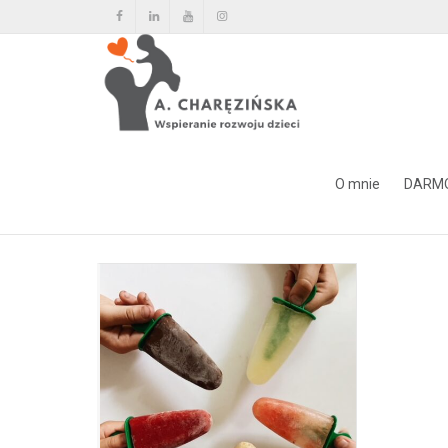
Tag Archiwum dla: degustacja
O mnie
DARM
Home
degustacja