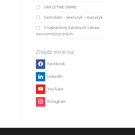
GRA LETNIE SMAKI
Sensolato – wierszyk – masażyk
5 najbardziej lubianych zabaw
sensomotorycznych
Znajdź mnie na:
Facebook
LinkedIn
YouTube
Instagram