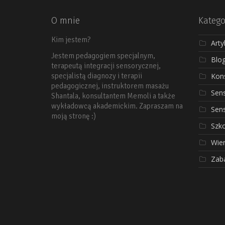
O mnie
Katego
Kim jestem?
Arty
Jestem pedagogiem specjalnym,
Blo
terapeutą integracji sensorycznej,
Kons
specjalistą diagnozy i terapii
pedagogicznej, instruktorem masażu
Sen
Shantala, konsultantem Memoli a także
wykładowcą akademickim. Zapraszam na
Sen
moją stronę :)
Szko
Wier
Zab