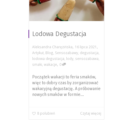
Lodowa Degustacja
,
,
Aleksandra Charęzińska
16 lipca 2021
Artykuł
,
Blog
,
Sensozabawy
,
degustacja
,
lodowa degustacja
,
lody
,
sensozabawa
,
,
smaki
,
wakacje
0
Początek wakacji to feria smaków,
więc to dobry czas by zorganizować
wakacyjną degustację. A próbowanie
nowych smaków w formie...
8
polubień
Czytaj więcej