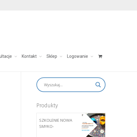
ultacje
Kontakt
Sklep
Logowanie
skontaktuj się:
aleksandra@charezinska.pl
Produkty
SZKOLENIE NOWA
SMYKO-