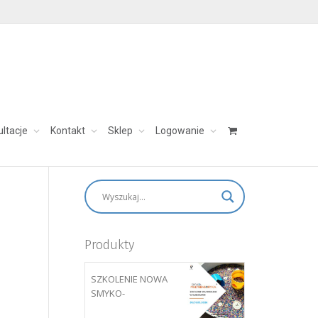
ultacje
Kontakt
Sklep
Logowanie
skontaktuj się:
aleksandra@charezinska.pl
Produkty
SZKOLENIE NOWA
SMYKO-