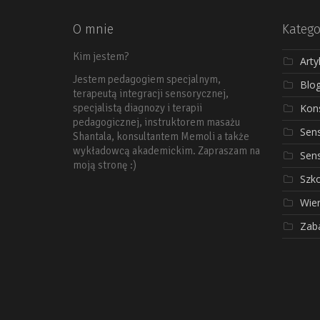
O mnie
Katego
Kim jestem?
Arty
Jestem pedagogiem specjalnym,
Blo
terapeutą integracji sensorycznej,
Kons
specjalistą diagnozy i terapii
pedagogicznej, instruktorem masażu
Sen
Shantala, konsultantem Memoli a także
wykładowcą akademickim. Zapraszam na
Sen
moją stronę :)
Szko
Wier
Zab