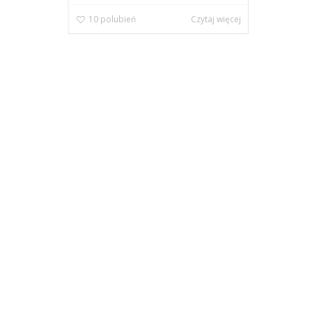
10
polubień
Czytaj więcej