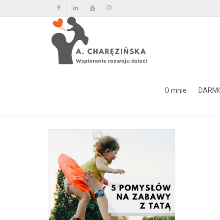
Tag Archiwum dla: buziAK
O mnie
DARM
Home
buziAK