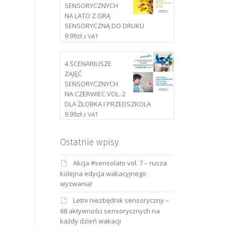
SENSORYCZNYCH
NA LATO Z GRĄ
SENSORYCZNĄ DO DRUKU
9.99
zł
z VAT
4 SCENARIUSZE
ZAJĘĆ
SENSORYCZNYCH
NA CZERWIEC VOL. 2
DLA ŻŁOBKA I PRZEDSZKOLA
9.99
zł
z VAT
Ostatnie wpisy
Akcja #sensolato vol. 7 – rusza
kolejna edycja wakacyjnego
wyzwania!
Letni niezbędnik sensoryczny –
68 aktywności sensorycznych na
każdy dzień wakacji