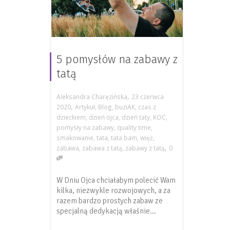
5 pomysłów na zabawy z
tatą
,
Aleksandra Charęzińska
23 czerwca
,
2020
Artykuł
,
Blog
,
buziAK
,
czas z
dzieckiem
,
dzień ojca
,
dzień taty
,
KOC
,
pomysły na zabawy
,
quality time
,
smakowanie
,
tata
,
tata bam
,
więż
,
,
zabawa
,
zabawa z tatą
,
zabawy z tatą
0
W Dniu Ojca chciałabym polecić Wam
kilka, niezwykle rozwojowych, a za
razem bardzo prostych zabaw ze
specjalną dedykacją właśnie...