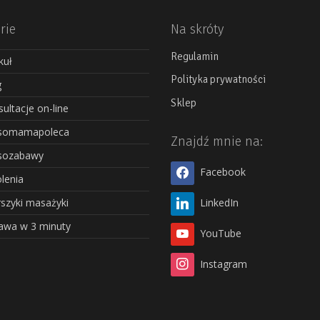
rie
Na skróty
Regulamin
kuł
Polityka prywatności
g
Sklep
ultacje on-line
somamapoleca
Znajdź mnie na:
sozabawy
Facebook
lenia
szyki masażyki
LinkedIn
awa w 3 minuty
YouTube
Instagram