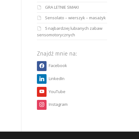
GRA LETNIE SMAKI
Sensolato – wierszyk – masażyk
5 najbardziej lubianych zabaw
sensomotorycznych
Znajdź mnie na:
Facebook
LinkedIn
YouTube
Instagram