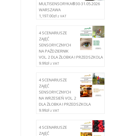
MULTISENSORYKA®30-31.05.2026
WARSZAWA
1,197.00
zł
z VAT
4 SCENARIUSZE
ZAJĘĆ
SENSORYCZNYCH
NA PAŹDZIERNIK
VOL. 2 DLA ŻŁOBKA I PRZEDSZKOLA
9.99
zł
z VAT
4 SCENARIUSZE
ZAJĘĆ
SENSORYCZNYCH
NA WRZESIEŃ VOL. 2
DLA ŻŁOBKA I PRZEDSZKOLA
9.99
zł
z VAT
4 SCENARIUSZE
ZAJĘĆ