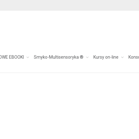
OWE EBOOKI
Smyko-Multisensoryka ®
Kursy on-line
Kons