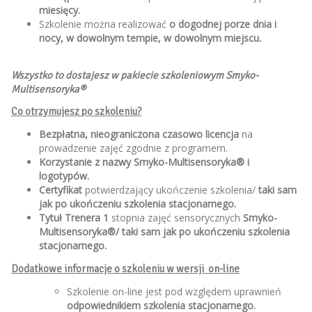
miesięcy.
Szkolenie można realizować
o dogodnej porze dnia i
nocy, w dowolnym tempie, w dowolnym miejscu.
Wszystko to dostajesz w pakiecie szkoleniowym Smyko-
Multisensoryka®
Co otrzymujesz po szkoleniu?
Bezpłatna, nieograniczona czasowo licencja
na
prowadzenie zajęć zgodnie z programem.
Korzystanie z nazwy Smyko-Multisensoryka®
i
logotypów.
Certyfikat
potwierdzający ukończenie szkolenia/
taki sam
jak po ukończeniu szkolenia stacjonarnego.
Tytuł Trenera 1
stopnia zajęć sensorycznych
Smyko-
Multisensoryka®/ taki sam jak po ukończeniu szkolenia
stacjonarnego.
Dodatkowe informacje o szkoleniu w wersji
on-line
Szkolenie on-line jest pod względem uprawnień
odpowiednikiem szkolenia stacjonarnego.