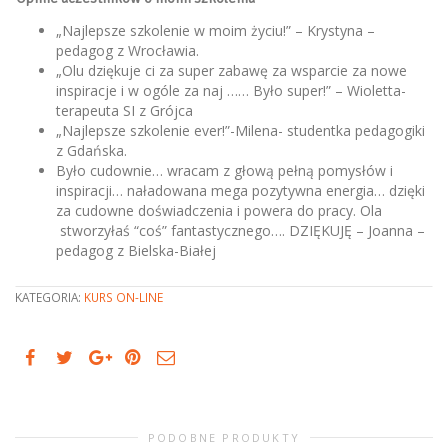
„Najlepsze szkolenie w moim życiu!” – Krystyna –
pedagog z Wrocławia.
„Olu dziękuje ci za super zabawę za wsparcie za nowe
inspiracje i w ogóle za naj …… Było super!” – Wioletta-
terapeuta SI z Grójca
„Najlepsze szkolenie ever!”-Milena- studentka pedagogiki
z Gdańska.
Było cudownie… wracam z głową pełną pomysłów i
inspiracji… naładowana mega pozytywna energia… dzięki
za cudowne doświadczenia i powera do pracy. Ola
stworzyłaś “coś” fantastycznego…. DZIĘKUJĘ – Joanna –
pedagog z Bielska-Białej
KATEGORIA:
KURS ON-LINE
PODOBNE PRODUKTY