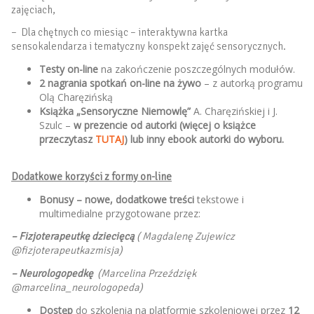
zajęciach,
– Dla chętnych co miesiąc – interaktywna kartka
sensokalendarza i tematyczny konspekt zajęć sensorycznych.
Testy on-line
na zakończenie poszczególnych modułów.
2 nagrania spotkań on-line na żywo
– z autorką programu
Olą Charęzińską
Książka „Sensoryczne Niemowlę”
A. Charęzińskiej i J.
Szulc –
w prezencie od autorki (więcej o książce
przeczytasz
TUTAJ
) lub inny ebook autorki do wyboru.
Dodatkowe korzyści z formy on-line
Bonusy – nowe, dodatkowe treści
tekstowe i
multimedialne przygotowane przez:
– Fizjoterapeutkę dziecięcą
( Magdalenę Zujewicz
@fizjoterapeutkazmisja)
– Neurologopedkę
(Marcelina Przeździęk
@marcelina_neurologopeda)
Dostęp
do szkolenia na platformie szkoleniowej przez
12