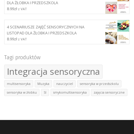
DLA ŻŁOBKA I PRZEDSZKOLA
8.99
zł
z VAT
4 SCENARIUSZE ZAJĘĆ SENSORYCZNYCH NA
LISTOPAD DLA ŻŁOBKA I PRZEDSZKOLA
8.99
zł
z VAT
Tagi produktów
Integracja sensoryczna
multisensoryka
Muzyka
nauczyciel
sensoryka w przedszkolu
sensoryka w żłobku
SI
smykomultisensoryka
zajęcia sensoryczne