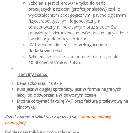
Szkolenie jest skierowane
tylko do osób
pracujących z dziećmi (profesjonalistów)
czyli: z
wykształceniem pedagogicznym, psychologicznym,
fizjoterapeutycznym, logopedycznym,
terapeutycznym i pokrewnym oraz studentów
powyższych kierunków lub osób posiadających inne
kwalifikacje do pracy z dziećmi.
W formie on-line zostało
w
zbogacone o
dodatkowe treści.
Szkolenia w formie stacjonarnej ukończyło
ok.
1000 specjalistów
w Polsce.
Term
iny i cena:
Cena szkolenia: 1097 zł
Kurs jest w ciągłej sprzedaży, jest w formie nagranych
lekcji do odtworzenia w dowolnym czasie.
Można otrzymać fakturę VAT oraz fakturę przelewową na
placówkę.
Przed zakupem szkolenia zapoznaj się z
wzorem umowy
licencyjnej
Opinie uczestników o moim szkoleniu –