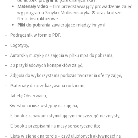
od autorki programu (Ola Charęzińska)
Materiały video –
film przedstawiający prowadzenie zajęć
wg programu Smyko-Multisensoryka ® oraz krótsze
filmiki instruktażowe.
Pliki do pobrania
zawierające między innymi:
– Podręcznik w formie PDF,
– Logotypy,
– Autorską muzykę na zajęcia w pliku mp3 do pobrania,
– 30 przykładowych konspektów zajęć,
– Zdjęcia do wykorzystania podczas tworzenia oferty zajęć,
– Materiały do przekazywania rodzicom,
– Tabelę Obserwacji,
– Kwestionariusz wstępny na zajęcia,
– E-book z zabawami stymulującymi poszczególne zmysły,
– E-book z przepisami na masy sensoryczne itp;
– Listę wisienek na torcie – czyli ulubionych aktywności na