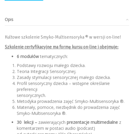
-
kurs
on-
Opis
line
Kultowe szkolenie Smyko-Multisensoryka ® w wersji on-line!
Szkolenie certyfikacyjne ma formę kursu on-line i obejmuje:
6 modułów
tematycznych:
Podstawy rozwoju małego dziecka.
Teoria Integracji Sensorycznej.
Zasady stymulacji sensorycznej małego dziecka.
Profil sensoryczny dziecka – wstępne określanie
preferencji
sensorycznych.
Metodyka prowadzenia zajęć Smyko-Multisensoryka ®.
Materiały, pomoce, niezbędnik do prowadzenia zajęć
Smyko-Multisensoryka ®.
30 lekcji –
zawierających
prezentacje multimedialne
z
komentarzem w postaci audio (podcast)