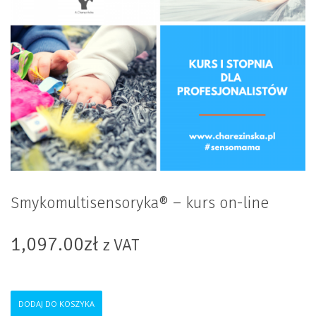
Smykomultisensoryka® – kurs on-line
1,097.00
zł
z VAT
ilość
DODAJ DO KOSZYKA
Smykomultisensoryka®