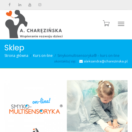
Przeł
Sklep
Strona główna
Kurs on-line
Smykomultisensoryka® – kurs on-line
skontaktuj się:
aleksandra@charezinska.pl