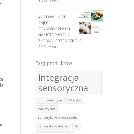
8.99
zł
z VAT
y
4 SCENARIUSZE
ZAJĘĆ
SENSORYCZNYCH
NA LISTOPAD DLA
ŻŁOBKA I PRZEDSZKOLA
8.99
zł
z VAT
Tagi produktów
Integracja
ta
sensoryczna
la,
multisensoryka
Muzyka
nauczyciel
sensoryka w przedszkolu
mi
sensoryka w żłobku
SI