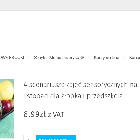
OWE EBOOKI
Smyko-Multisensoryka ®
Kursy on-line
Kons
ych na listopad dla żłobka i przedszkola
4 scenariusze zajęć sensorycznych na
listopad dla żłobka i przedszkola
8.99
zł
z VAT
ilość