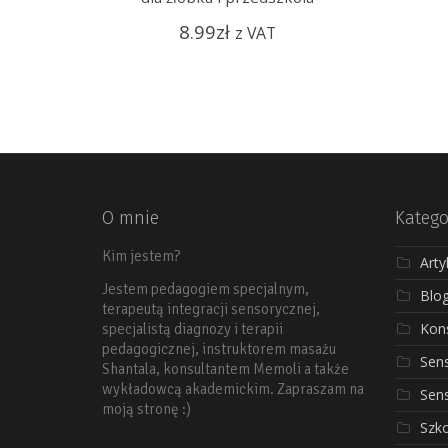
8.99
zł
z VAT
O mnie
Katego
Kim jestem?
Arty
Jestem pedagogiem specjalnym,
Blo
terapeutą integracji sensorycznej,
Kons
specjalistą diagnozy i terapii
pedagogicznej, instruktorem masażu
Sen
Shantala, konsultantem Memoli a także
wykładowcą akademickim. Zapraszam na
Sen
moją stronę :)
Szko