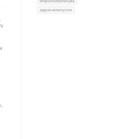
smykomultisensoryka
-
zajęcia sensoryczne
.
wy
na
e,