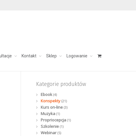
ultacje
Kontakt
Sklep
Logowanie
skontaktuj się:
aleksandra@charezinska.pl
Kategorie produktów
Ebook
(4)
Konspekty
(21)
Kurs on-line
(3)
Muzyka
(1)
Propriocepcja
(1)
Szkolenie
(1)
Webinar
(5)