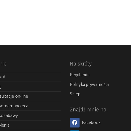
rie
Na skróty
Regulamin
kuł
Polityka prywatności
g
Sklep
ultacje on-line
somamapoleca
Znajdź mnie na:
sozabawy
Facebook
lenia