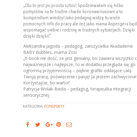
„Olu to jest po prostu sztos! Spodziewałam się kilku
pomysłów na te trudne chwile koronawirusowe a tu
kompendium wiedzy!Jako pedagog widzę tu wiele
pomocnych info do pracy ale też jako mama Aspergera będ
wspomagać siebie i rodzinę w trudnych sytuacjach. Dzięki
dzięki dzięki!”
Aleksandra Jagoda – pedagog, założycielka Akadademii
BABY Bubbles, mama Zosi
„E-book nie dość, że jest genialny, bo zawiera wszystko 
najważniejsze i najlepsze, to w dodatku przegląda się go 
ogromną przyjemnością – piękne grafiki oddające całą
Twoją pracę, poświęcenie i pasję! Ja jestem zachwycona!
Korzystajcie, bo warto!”
Patrycja Wolak-Bieda – pedagog, terapeutka integracji
sensorycznej
KATEGORIA:
KONSPEKTY