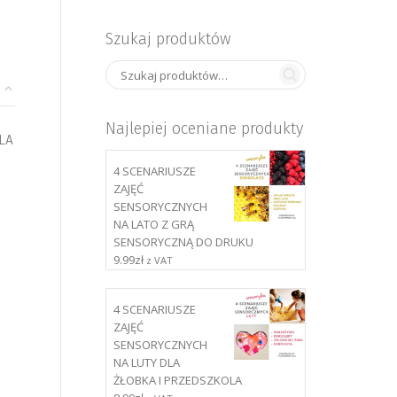
Szukaj produktów
Najlepiej oceniane produkty
LA
4 SCENARIUSZE
ZAJĘĆ
SENSORYCZNYCH
NA LATO Z GRĄ
SENSORYCZNĄ DO DRUKU
9.99
zł
z VAT
4 SCENARIUSZE
ZAJĘĆ
SENSORYCZNYCH
NA LUTY DLA
ŻŁOBKA I PRZEDSZKOLA