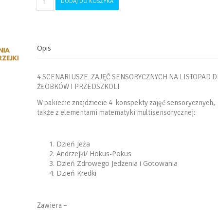
DODAJ DO KOSZYKA
4
scenariusze
zajęć
sensorycznych
na
Opis
listopad
dla
żłobka
4 SCENARIUSZE ZAJĘĆ SENSORYCZNYCH NA LISTOPAD D
i
ŻŁOBKÓW I PRZEDSZKOLI
przedszkola
W pakiecie znajdziecie 4 konspekty zajęć sensorycznych,
także z elementami matematyki multisensorycznej:
Dzień Jeża
Andrzejki/ Hokus-Pokus
Dzień Zdrowego Jedzenia i Gotowania
Dzień Kredki
Zawiera –