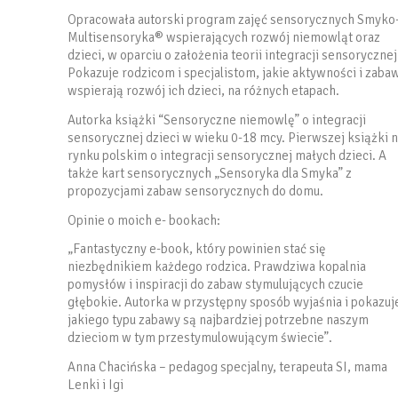
Opracowała autorski program zajęć sensorycznych Smyko
Multisensoryka® wspierających rozwój niemowląt oraz
dzieci, w oparciu o założenia teorii integracji sensorycznej
Pokazuje rodzicom i specjalistom, jakie aktywności i zaba
wspierają rozwój ich dzieci, na różnych etapach.
Autorka książki “Sensoryczne niemowlę” o integracji
sensorycznej dzieci w wieku 0-18 mcy. Pierwszej książki 
rynku polskim o integracji sensorycznej małych dzieci. A
także kart sensorycznych „Sensoryka dla Smyka” z
propozycjami zabaw sensorycznych do domu.
Opinie o moich e- bookach:
„Fantastyczny e-book, który powinien stać się
niezbędnikiem każdego rodzica. Prawdziwa kopalnia
pomysłów i inspiracji do zabaw stymulujących czucie
głębokie. Autorka w przystępny sposób wyjaśnia i pokazuj
jakiego typu zabawy są najbardziej potrzebne naszym
dzieciom w tym przestymulowującym świecie”.
Anna Chacińska – pedagog specjalny, terapeuta SI, mama
Lenki i Igi