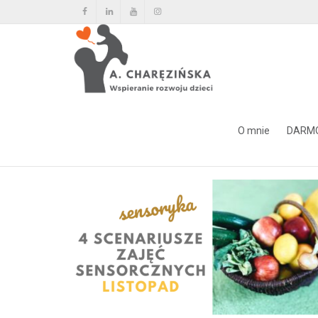
Sklep
O mnie
DARM
Strona główna
Konspekty
4 scenariusze zajęć sensoryczn