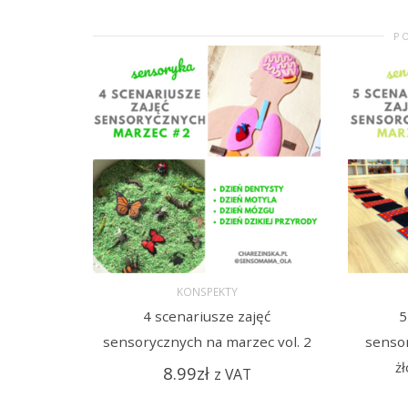
P
KONSPEKTY
4 scenariusze zajęć
5
DODAJ DO KOSZYKA
DODAJ
sensorycznych na marzec vol. 2
senso
ż
8.99
zł
z VAT