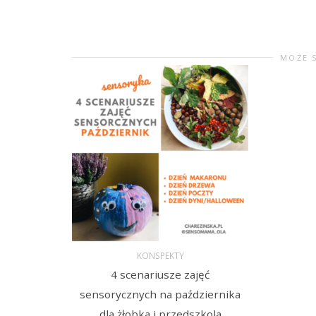
MOŻE 
KONSPEKTY
4 scenariusze zajęć
DODAJ DO KOSZYKA
sensorycznych na października
dla żłobka i przedszkola