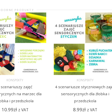
ODOBNE PRODUKTY
KONSPEKTY
KONSPEKTY
 scenariuszy zajęć
4 scenariusze styczniowych zaj
 DO KOSZYKA
DODAJ DO KOSZYKA
rycznych na marzec dla
sensorycznych dla żłobka i
łobka i przedszkola
przedszkola
10.99
zł
8.99
zł
z VAT
z VAT