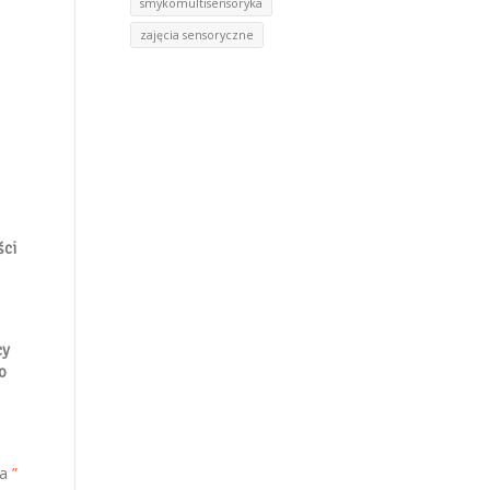
smykomultisensoryka
zajęcia sensoryczne
ści
cy
o
.
ka
”