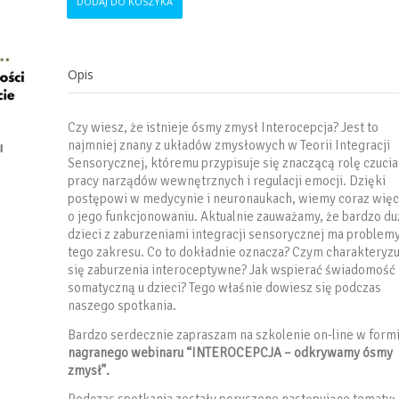
DODAJ DO KOSZYKA
Webinar
-
“
Interocepcja
Opis
-
odkrywamy
ósmy
Czy wiesz, że istnieje ósmy zmysł Interocepcja? Jest to
zmysł"+
najmniej znany z układów zmysłowych w Teorii Integracji
ebook
Sensorycznej, któremu przypisuje się znaczącą rolę czucia
pracy narządów wewnętrznych i regulacji emocji. Dzięki
postępowi w medycynie i neuronaukach, wiemy coraz więc
o jego funkcjonowaniu. Aktualnie zauważamy, że bardzo du
dzieci z zaburzeniami integracji sensorycznej ma problemy
tego zakresu. Co to dokładnie oznacza? Czym charakteryzu
się zaburzenia interoceptywne? Jak wspierać świadomość
somatyczną u dzieci? Tego właśnie dowiesz się podczas
naszego spotkania.
Bardzo serdecznie zapraszam na szkolenie on-line w form
nagranego webinaru “INTEROCEPCJA – odkrywamy ósmy
zmysł”.