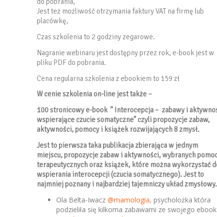
do pobrania,
Jest też możliwość otrzymania faktury VAT na firmę lub
placówkę,
Czas szkolenia to 2 godziny zegarowe.
Nagranie webinaru jest dostępny przez rok, e-book jest w
pliku PDF do pobrania.
Cena regularna szkolenia z ebookiem to 159 zł
W cenie szkolenia on-line jest także –
100 stronicowy e-book ” Interocepcja – zabawy i aktywno
wspierające czucie somatyczne” czyli propozycje zabaw,
aktywności, pomocy i książek rozwijających 8 zmysł.
Jest to pierwsza taka publikacja zbierająca w jednym
miejscu, propozycje zabaw i aktywności, wybranych pomo
terapeutycznych oraz książek, które można wykorzystać d
wspierania interocepcji (czucia somatycznego). Jest to
najmniej poznany i najbardziej tajemniczy układ zmysłowy
Ola Belta-Iwacz
@mamologia,
psycholożka która
podzieliła się kilkoma zabawami ze swojego eboo