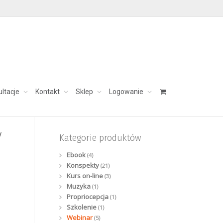
ultacje
Kontakt
Sklep
Logowanie
skontaktuj się:
aleksandra@charezinska.pl
y
Kategorie produktów
Ebook
(4)
Konspekty
(21)
Kurs on-line
(3)
Muzyka
(1)
Propriocepcja
(1)
Szkolenie
(1)
Webinar
(5)