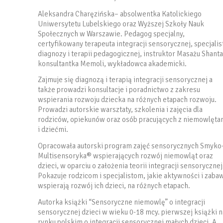
Aleksandra Charęzińska– absolwentka Katolickiego
Uniwersytetu Lubelskiego oraz Wyższej Szkoły Nauk
Społecznych w Warszawie. Pedagog specjalny,
certyfikowany terapeuta integracji sensorycznej, specjalis
diagnozy i terapii pedagogicznej, instruktor Masażu Shanta
konsultantka Memoli, wykładowca akademicki.
Zajmuje się diagnozą i terapią integracji sensorycznej a
także prowadzi konsultacje i poradnictwo z zakresu
wspierania rozwoju dziecka na różnych etapach rozwoju.
Prowadzi autorskie warsztaty, szkolenia i zajęcia dla
rodziców, opiekunów oraz osób pracujących z niemowlęta
i dziećmi.
Opracowała autorski program zajęć sensorycznych Smyko
Multisensoryka® wspierających rozwój niemowląt oraz
dzieci, w oparciu o założenia teorii integracji sensorycznej
Pokazuje rodzicom i specjalistom, jakie aktywności i zaba
wspierają rozwój ich dzieci, na różnych etapach.
Autorka książki “Sensoryczne niemowlę” o integracji
sensorycznej dzieci w wieku 0-18 mcy. pierwszej książki n
rynku polskim o integracji sensorycznej małych dzieci. A