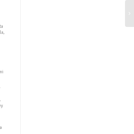
ta
la,
mi
-
.
wy
a