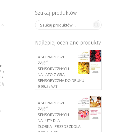
Szukaj produktów
Najlepiej oceniane produkty
4 SCENARIUSZE
ZAJĘĆ
ej
SENSORYCZNYCH
żo
NA LATO Z GRĄ
 z
SENSORYCZNĄ DO DRUKU
ją
9.99
zł
z VAT
4 SCENARIUSZE
ZAJĘĆ
ie
SENSORYCZNYCH
NA LUTY DLA
ŻŁOBKA I PRZEDSZKOLA