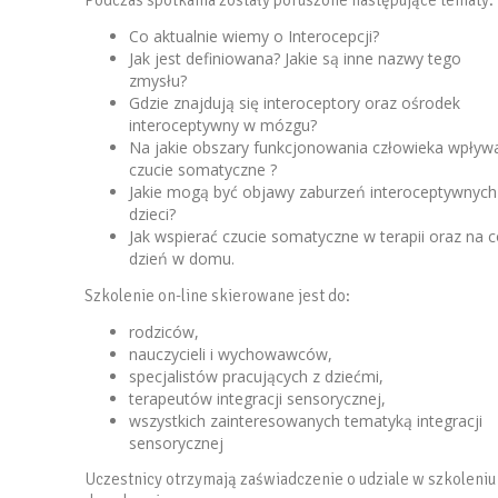
Podczas spotkania zostały poruszone następujące tematy:
Co aktualnie wiemy o Interocepcji?
Jak jest definiowana? Jakie są inne nazwy tego
zmysłu?
Gdzie znajdują się interoceptory oraz ośrodek
interoceptywny w mózgu?
Na jakie obszary funkcjonowania człowieka wpływ
czucie somatyczne ?
Jakie mogą być objawy zaburzeń interoceptywnych
dzieci?
Jak wspierać czucie somatyczne w terapii oraz na 
dzień w domu.
Szkolenie on-line skierowane jest do:
rodziców,
nauczycieli i wychowawców,
specjalistów pracujących z dziećmi,
terapeutów integracji sensorycznej,
wszystkich zainteresowanych tematyką integracji
sensorycznej
Uczestnicy otrzymają zaświadczenie o udziale w szkoleniu