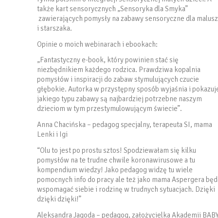
także kart sensorycznych „Sensoryka dla Smyka”
zawierających pomysły na zabawy sensoryczne dla malus
i starszaka.
Opinie o moich webinarach i ebookach:
„Fantastyczny e-book, który powinien stać się
niezbędnikiem każdego rodzica. Prawdziwa kopalnia
pomysłów i inspiracji do zabaw stymulujących czucie
głębokie. Autorka w przystępny sposób wyjaśnia i pokazuj
jakiego typu zabawy są najbardziej potrzebne naszym
dzieciom w tym przestymulowującym świecie”.
Anna Chacińska – pedagog specjalny, terapeuta SI, mama
Lenki i Igi
“Olu to jest po prostu sztos! Spodziewałam się kilku
pomysłów na te trudne chwile koronawirusowe a tu
kompendium wiedzy! Jako pedagog widzę tu wiele
pomocnych info do pracy ale też jako mama Aspergera będ
wspomagać siebie i rodzinę w trudnych sytuacjach. Dzięki
dzięki dzięki!”
Aleksandra Jagoda – pedagog, założycielka Akademii BAB