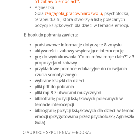
51 zabaw o emocjach”.
Agnieszka
Gola
@agagola_pracowniarozwoju,
psycholożka,
terapeutka SI, która stworzyła listę polecanych
pozycji książkowych dla dzieci w temacie emocji.
E-book do pobrania zawiera:
podstawowe informacje dotyczące 8 zmysłu
aktywności i zabawy wspierające interocepcję
grę do wydrukowania “Co mi mówi moje ciało?” z 
propozycjami zabawy
przykładowe pomoce edukacyjne do rozwijania
czucia somatycznego
wybrane książki dla dzieci
pliki pdf do pobrania
pliki mp 3 z utworami muzycznymi
bibliofrafię pozycji książkowych polecanych w
temacie interocepcji
bibliografię pozycji książkowych dla dzieci w temac
emocji (przygotowana przez psycholożkę Agnieszk
Gola)
O AUTORCE SZKOLENIA/ E-BOOKA: