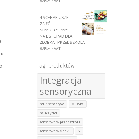
8.99
zł
z VAT
4 SCENARIUSZE
ZAJĘĆ
SENSORYCZNYCH
NA LISTOPAD DLA
a
ŻŁOBKA I PRZEDSZKOLA
8.99
zł
z VAT
 u
Tagi produktów
co
Integracja
sensoryczna
multisensoryka
Muzyka
nauczyciel
sensoryka w przedszkolu
sensoryka w żłobku
SI