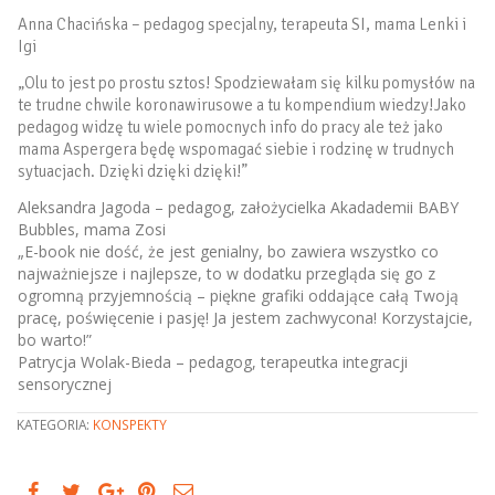
Anna Chacińska – pedagog specjalny, terapeuta SI, mama Lenki i
Igi
„Olu to jest po prostu sztos! Spodziewałam się kilku pomysłów na
te trudne chwile koronawirusowe a tu kompendium wiedzy!Jako
pedagog widzę tu wiele pomocnych info do pracy ale też jako
mama Aspergera będę wspomagać siebie i rodzinę w trudnych
sytuacjach. Dzięki dzięki dzięki!”
Aleksandra Jagoda – pedagog, założycielka Akadademii BABY
Bubbles, mama Zosi
„E-book nie dość, że jest genialny, bo zawiera wszystko co
najważniejsze i najlepsze, to w dodatku przegląda się go z
ogromną przyjemnością – piękne grafiki oddające całą Twoją
pracę, poświęcenie i pasję! Ja jestem zachwycona! Korzystajcie,
bo warto!”
Patrycja Wolak-Bieda – pedagog, terapeutka integracji
sensorycznej
KATEGORIA:
KONSPEKTY