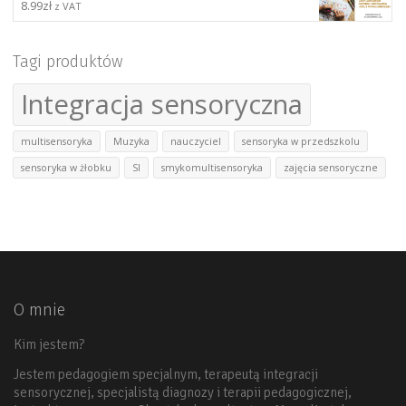
8.99
zł
z VAT
Tagi produktów
Integracja sensoryczna
multisensoryka
Muzyka
nauczyciel
sensoryka w przedszkolu
sensoryka w żłobku
SI
smykomultisensoryka
zajęcia sensoryczne
O mnie
Kim jestem?
Jestem pedagogiem specjalnym, terapeutą integracji
sensorycznej, specjalistą diagnozy i terapii pedagogicznej,