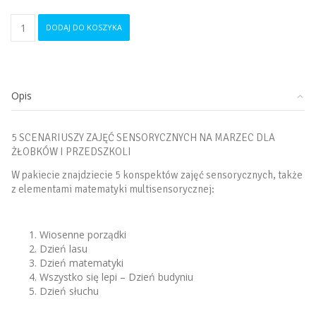
ilość
DODAJ DO KOSZYKA
5
scenariuszy
zajęć
sensorycznych
na
Opis
marzec
dla
żłobka
5 SCENARIUSZY ZAJĘĆ SENSORYCZNYCH NA MARZEC DLA
i
ŻŁOBKÓW I PRZEDSZKOLI
przedszkola
W pakiecie znajdziecie 5 konspektów zajęć sensorycznych, także
z elementami matematyki multisensorycznej:
Wiosenne porządki
Dzień lasu
Dzień matematyki
Wszystko się lepi – Dzień budyniu
Dzień słuchu